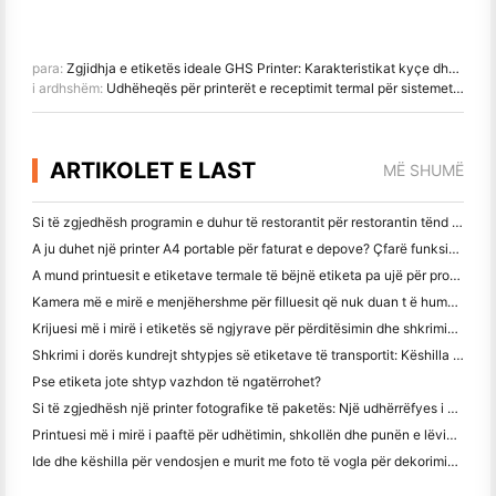
para:
Zgjidhja e etiketës ideale GHS Printer: Karakteristikat kyçe dhe këshilla eksperte
i ardhshëm:
Udhëheqës për printerët e receptimit termal për sistemet POS
ARTIKOLET E LAST
MË SHUMË
Si të zgjedhësh programin e duhur të restorantit për restorantin tënd të vogël apo të mesëm
A ju duhet një printer A4 portable për faturat e depove? Çfarë funksionon?
A mund printuesit e etiketave termale të bëjnë etiketa pa ujë për prodhimet e biznesit të vogël?
Kamera më e mirë e menjëhershme për filluesit që nuk duan t ë humbin letër
Krijuesi më i mirë i etiketës së ngjyrave për përditësimin dhe shkrimin: Shto më shumë ngjyrë në çdo faqe
Shkrimi i dorës kundrejt shtypjes së etiketave të transportit: Këshilla për bizneset e vogla në vitin 2026
Pse etiketa jote shtyp vazhdon të ngatërrohet?
Si të zgjedhësh një printer fotografike të paketës: Një udhërrëfyes i plotë për përdoruesit e gazetave, udhëtimit dhe iPhone
Printuesi më i mirë i paaftë për udhëtimin, shkollën dhe punën e lëvizshme: Hanin MT620 Pro Review
Ide dhe këshilla për vendosjen e murit me foto të vogla për dekorimin e dhomës së gjumit dhe konviktit