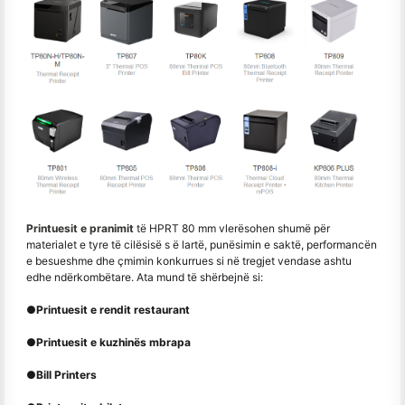
Printuesit e pranimit
të HPRT 80 mm vlerësohen shumë për
materialet e tyre të cilësisë s ë lartë, punësimin e saktë, performancën
e besueshme dhe çmimin konkurrues si në tregjet vendase ashtu
edhe ndërkombëtare. Ata mund të shërbejnë si:
●
Printuesit e rendit restaurant
●
Printuesit e kuzhinës mbrapa
●
Bill Printers