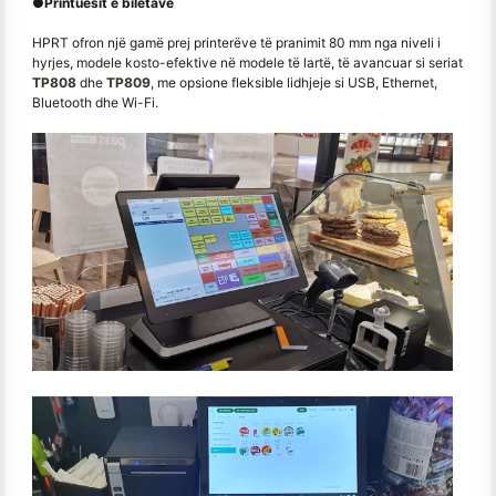
●
Printuesit e biletave
HPRT ofron një gamë prej printerëve të pranimit 80 mm nga niveli i
hyrjes, modele kosto-efektive në modele të lartë, të avancuar si seriat
TP808
dhe
TP809
, me opsione fleksible lidhjeje si USB, Ethernet,
Bluetooth dhe Wi-Fi.