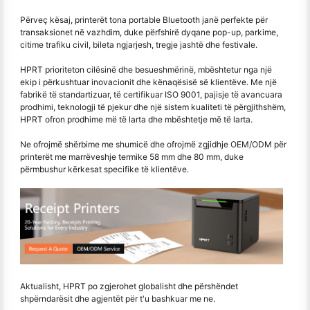
Përveç kësaj, printerët tona portable Bluetooth janë perfekte për
transaksionet në vazhdim, duke përfshirë dyqane pop-up, parkime,
citime trafiku civil, bileta ngjarjesh, tregje jashtë dhe festivale.
HPRT prioriteton cilësinë dhe besueshmërinë, mbështetur nga një
ekip i përkushtuar inovacionit dhe kënaqësisë së klientëve. Me një
fabrikë të standartizuar, të certifikuar ISO 9001, pajisje të avancuara
prodhimi, teknologji të pjekur dhe një sistem kualiteti të përgjithshëm,
HPRT ofron prodhime më të larta dhe mbështetje më të larta.
Ne ofrojmë shërbime me shumicë dhe ofrojmë zgjidhje OEM/ODM për
printerët me marrëveshje termike 58 mm dhe 80 mm, duke
përmbushur kërkesat specifike të klientëve.
Aktualisht, HPRT po zgjerohet globalisht dhe përshëndet
shpërndarësit dhe agjentët për t'u bashkuar me ne.