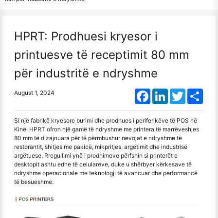
HPRT: Prodhuesi kryesor i
printuesve të receptimit 80 mm
për industritë e ndryshme
Facebook
LinkedIn
Twitter
Shar
August 1, 2024
Si një fabrikë kryesore burimi dhe prodhues i periferikëve të POS në
Kinë, HPRT ofron një gamë të ndryshme me printera të marrëveshjes
80 mm të dizajnuara për të përmbushur nevojat e ndryshme të
restorantit, shitjes me pakicë, mikpritjes, argëtimit dhe industrisë
argëtuese. Rregullimi ynë i prodhimeve përfshin si printerët e
desktopit ashtu edhe të celularëve, duke u shërbyer kërkesave të
ndryshme operacionale me teknologji të avancuar dhe performancë
të besueshme.