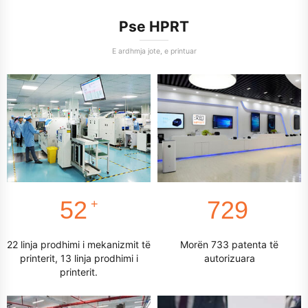
Pse HPRT
E ardhmja jote, e printuar
56
781
+
22 linja prodhimi i mekanizmit të
Morën 733 patenta të
printerit, 13 linja prodhimi i
autorizuara
printerit.