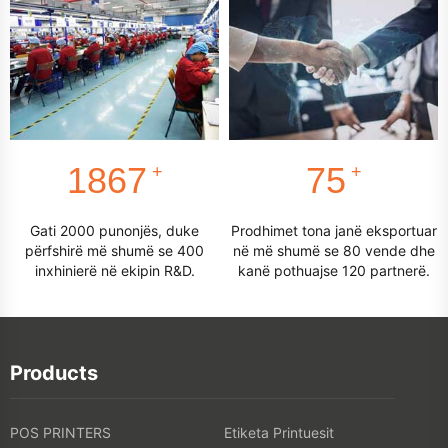
2000
80
+
+
Gati 2000 punonjës, duke
Prodhimet tona janë eksportuar
përfshirë më shumë se 400
në më shumë se 80 vende dhe
inxhinierë në ekipin R&D.
kanë pothuajse 120 partnerë.
Products
POS PRINTERS
Etiketa Printuesit