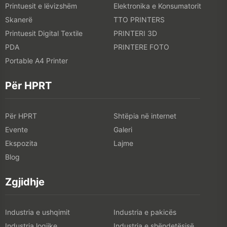
Printuesit e lëvizshëm
Elektronika e Konsumatorit
Skanerë
TTO PRINTERS
Printuesit Digital Textile
PRINTERI 3D
PDA
PRINTERE FOTO
Portable A4 Printer
Për HPRT
Për HPRT
Shtëpia në internet
Evente
Galeri
Ekspozita
Lajme
Blog
Zgjidhje
Industria e ushqimit
Industria e pakicës
Industria logjike
Industria e shëndetësisë