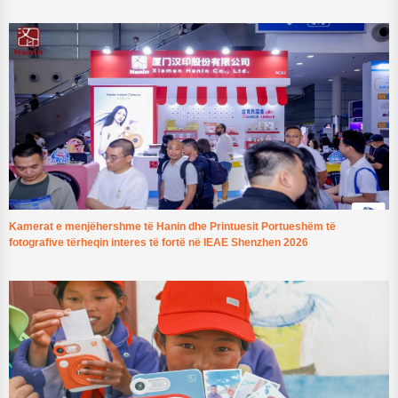
Kamerat e menjëhershme të Hanin dhe Printuesit Portueshëm të
fotografive tërheqin interes të fortë në IEAE Shenzhen 2026