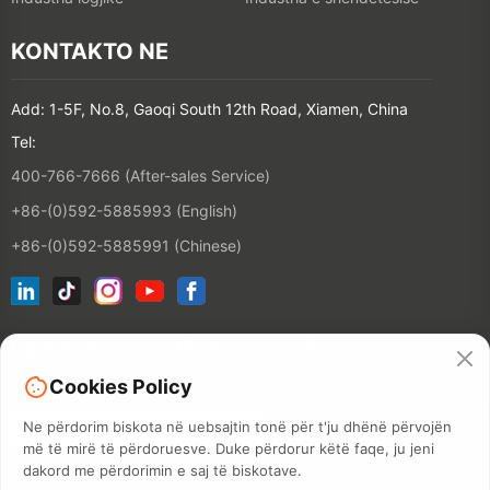
KONTAKTO NE
Add: 1-5F, No.8, Gaoqi South 12th Road, Xiamen, China
Tel:
400-766-7666 (After-sales Service)
+86-(0)592-5885993 (English)
+86-(0)592-5885991 (Chinese)
bashkohu me listën tonë email
Cookies Policy
KONTAKT
Ne përdorim biskota në uebsajtin tonë për t'ju dhënë përvojën
më të mirë të përdoruesve. Duke përdorur këtë faqe, ju jeni
dakord me përdorimin e saj të biskotave.