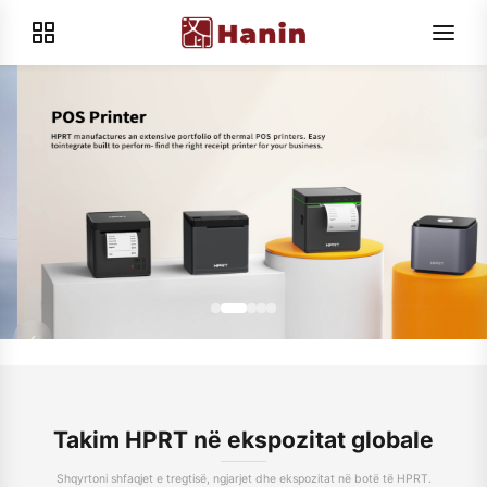
Takim HPRT në ekspozitat globale
Shqyrtoni shfaqjet e tregtisë, ngjarjet dhe ekspozitat në botë të HPRT.