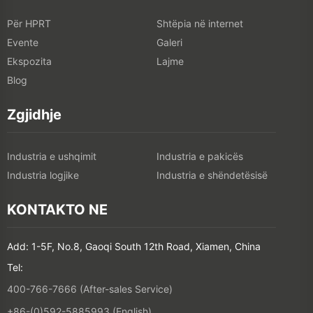
Për HPRT
Shtëpia në internet
Evente
Galeri
Ekspozita
Lajme
Blog
Zgjidhje
Industria e ushqimit
Industria e pakicës
Industria logjike
Industria e shëndetësisë
KONTAKTO NE
Add: 1-5F, No.8, Gaoqi South 12th Road, Xiamen, China
Tel:
400-766-7666 (After-sales Service)
+86-(0)592-5885993 (English)