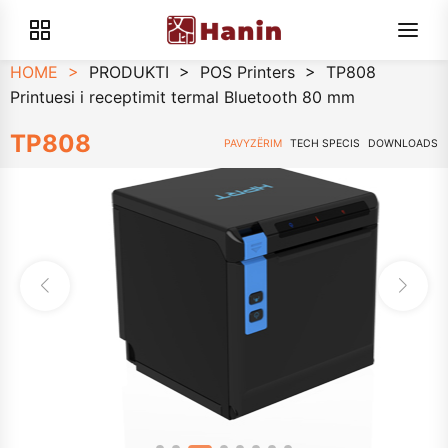
HOME
>
PRODUKTI
>
POS Printers
>
TP808
Printuesi i receptimit termal Bluetooth 80 mm
TP808
PAVYZËRIM
TECH SPECIS
DOWNLOADS