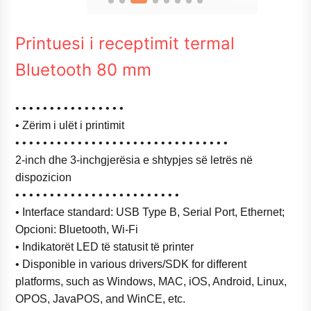
Printuesi i receptimit termal
Bluetooth 80 mm
• • • • • • • • • • • • • • • •
• Zërim i ulët i printimit
• • • • • • • • • • • • • • • • • • • • • • • • • • • • • • •
2-inch dhe 3-inch
gjerësia e shtypjes së letrës në
dispozicion
• • • • • • • • • • • • • • • • • • • • • • • •
• Interface standard: USB Type B, Serial Port, Ethernet;
Opcioni: Bluetooth, Wi-Fi
• Indikatorët LED të statusit të printer
• Disponible in various drivers/SDK for different
platforms, such as Windows, MAC, iOS, Android, Linux,
OPOS, JavaPOS, and WinCE, etc.