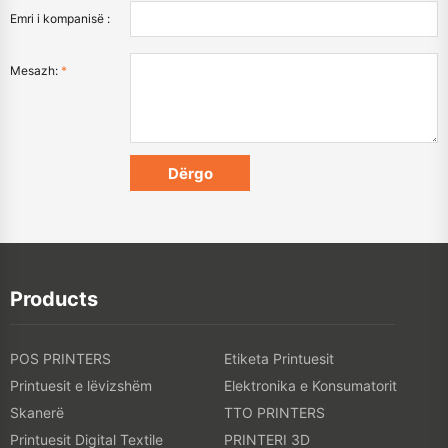
Emri i kompanisë :
Mesazh:
*
Products
POS PRINTERS
Etiketa Printuesit
Printuesit e lëvizshëm
Elektronika e Konsumatorit
Skanerë
TTO PRINTERS
Printuesit Digital Textile
PRINTERI 3D