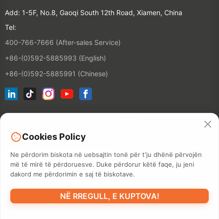
Add: 1-5F, No.8, Gaoqi South 12th Road, Xiamen, China
Tel:
400-766-7666 (After-sales Service)
+86-(0)592-5885993 (English)
+86-(0)592-5885991 (Chinese)
bashkohu me listën tonë email
Cookies Policy
KONTAKT
Ne përdorim biskota në uebsajtin tonë për t'ju dhënë përvojën
më të mirë të përdoruesve. Duke përdorur këtë faqe, ju jeni
dakord me përdorimin e saj të biskotave.
©2026 XIAMEN HANIN CO., LTD.
POLITIKA E PRIVATITETIT
NË RREGULL, E KUPTOVA!
TERMI I PËRDORIMIT
SITEMAP