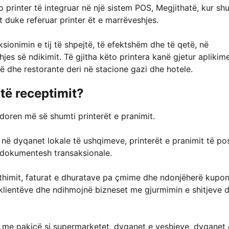
o printer të integruar në një sistem POS, Megjithatë, kur sh
t duke referuar printer ët e marrëveshjes.
ksionimin e tij të shpejtë, të efektshëm dhe të qetë, në
jes së ndikimit. Të gjitha këto printera kanë gjetur aplikim
 dhe restorante deri në stacione gazi dhe hotele.
 të receptimit?
doren më së shumti printerët e pranimit.
 në dyqanet lokale të ushqimeve, printerët e pranimit të po
e dokumentesh transaksionale.
e kthimit, faturat e dhuratave pa çmime dhe ndonjëherë kupo
klientëve dhe ndihmojnë bizneset me gjurmimin e shitjeve 
et me pakicë si supermarketet, dyqanet e veshjeve, dyqanet 