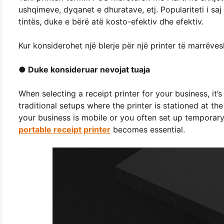
ushqimeve, dyqanet e dhuratave, etj. Populariteti i saj 
tintës, duke e bërë atë kosto-efektiv dhe efektiv.
Kur konsiderohet një blerje për një printer të marrëv
● Duke konsideruar nevojat tuaja
When selecting a receipt printer for your business, it’s
traditional setups where the printer is stationed at th
your business is mobile or you often set up temporary
portable receipt printer
becomes essential.