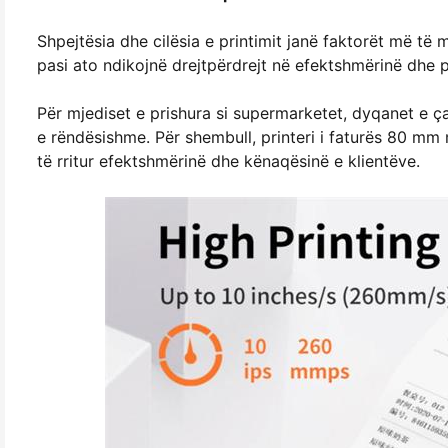
Shpejtësia dhe cilësia e printimit janë faktorët më të
pasi ato ndikojnë drejtpërdrejt në efektshmërinë dhe 
Për mjediset e prishura si supermarketet, dyqanet e çaj
e rëndësishme. Për shembull, printeri i faturës 80 mm
të rritur efektshmërinë dhe kënaqësinë e klientëve.