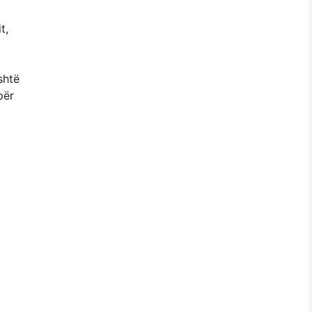
t,
shtë
për