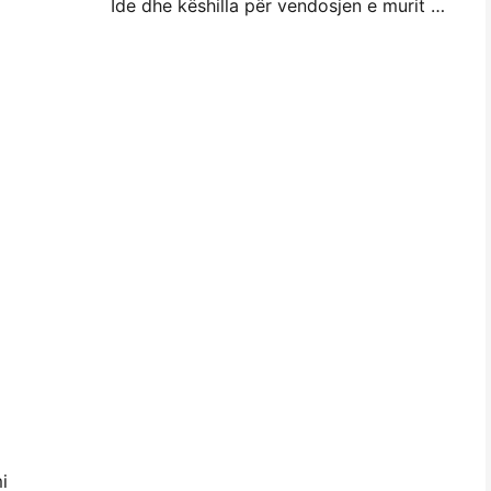
Ide dhe këshilla për vendosjen e murit me foto të vogla për dekorimin e dhomës së gjumit dhe konviktit
i