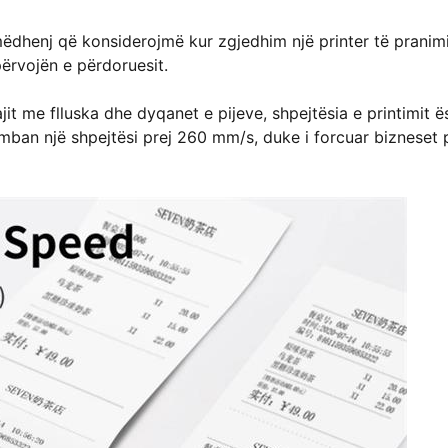
 mëdhenj që konsiderojmë kur zgjedhim një printer të pranimi
përvojën e përdoruesit.
it me flluska dhe dyqanet e pijeve, shpejtësia e printimit ë
 mban një shpejtësi prej 260 mm/s, duke i forcuar bizneset 