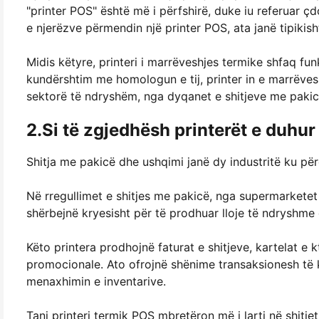
"printer POS" është më i përfshirë, duke iu referuar çd
e njerëzve përmendin një printer POS, ata janë tipikish
Midis këtyre, printeri i marrëveshjes termike shfaq fun
kundërshtim me homologun e tij, printer in e marrëvesh
sektorë të ndryshëm, nga dyqanet e shitjeve me pakicë
2.Si të zgjedhësh printerët e duhur
Shitja me pakicë dhe ushqimi janë dy industritë ku për
Në rregullimet e shitjes me pakicë, nga supermarketet
shërbejnë kryesisht për të prodhuar lloje të ndryshm
Këto printera prodhojnë faturat e shitjeve, kartelat 
promocionale. Ato ofrojnë shënime transaksionesh të 
menaxhimin e inventarive.
Tani printeri termik POS mbretëron më i larti në shitj