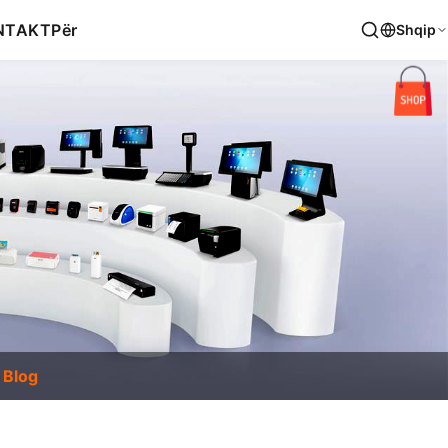
NTAKT
Për
Shqip
Blog