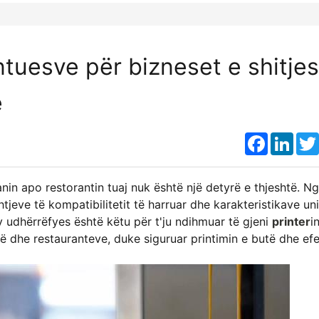
intuesve për bizneset e shitjes
e
Faceboo
Link
nin apo restorantin tuaj nuk është një detyrë e thjeshtë. N
htjeve të kompatibilitetit të harruar dhe karakteristikave uni
 udhërrëfyes është këtu për t'ju ndihmuar të gjeni
printer
i
cë dhe restauranteve, duke siguruar printimin e butë dhe efe