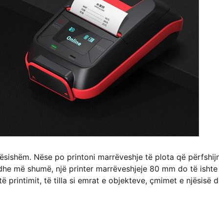
dësishëm. Nëse po printoni marrëveshje të plota që përfshij
 dhe më shumë, një printer marrëveshjeje 80 mm do të ishte
 printimit, të tilla si emrat e objekteve, çmimet e njësisë 