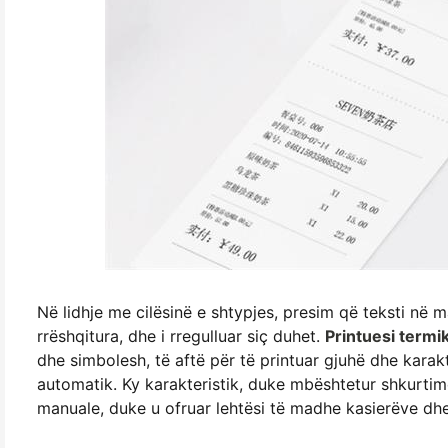
Në lidhje me cilësinë e shtypjes, presim që teksti në mar
rrëshqitura, dhe i rregulluar siç duhet.
Printuesi term
dhe simbolesh, të aftë për të printuar gjuhë dhe karakt
automatik. Ky karakteristik, duke mbështetur shkurtim
manuale, duke u ofruar lehtësi të madhe kasierëve dhe 