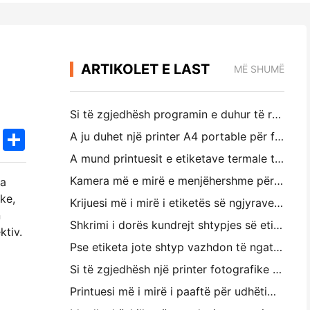
ARTIKOLET E LAST
MË SHUMË
Si të zgjedhësh programin e duhur të restorantit për restorantin tënd të vogël apo të mesëm
k
edIn
Twitter
Share
A ju duhet një printer A4 portable për faturat e depove? Çfarë funksionon?
A mund printuesit e etiketave termale të bëjnë etiketa pa ujë për prodhimet e biznesit të vogël?
Kamera më e mirë e menjëhershme për filluesit që nuk duan t ë humbin letër
ga
ke,
Krijuesi më i mirë i etiketës së ngjyrave për përditësimin dhe shkrimin: Shto më shumë ngjyrë në çdo faqe
n
Shkrimi i dorës kundrejt shtypjes së etiketave të transportit: Këshilla për bizneset e vogla në vitin 2026
ktiv.
Pse etiketa jote shtyp vazhdon të ngatërrohet?
Si të zgjedhësh një printer fotografike të paketës: Një udhërrëfyes i plotë për përdoruesit e gazetave, udhëtimit dhe iPhone
Printuesi më i mirë i paaftë për udhëtimin, shkollën dhe punën e lëvizshme: Hanin MT620 Pro Review