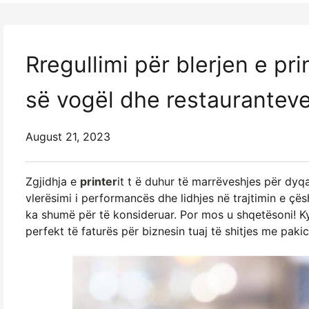
Rregullimi për blerjen e pr
së vogël dhe restaurantev
August 21, 2023
Zgjidhja e
printer
it t ë duhur të marrëveshjes për dyqa
vlerësimi i performancës dhe lidhjes në trajtimin e çës
ka shumë për të konsideruar. Por mos u shqetësoni! Ky
perfekt të faturës për biznesin tuaj të shitjes me paki