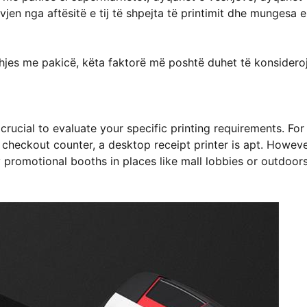
vjen nga aftësitë e tij të shpejta të printimit dhe mungesa e
eshjes me pakicë, këta faktorë më poshtë duhet të konsidero
 crucial to evaluate your specific printing requirements. For
e checkout counter, a desktop receipt printer is apt. However
 promotional booths in places like mall lobbies or outdoors