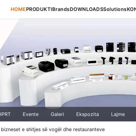
HOME
PRODUKTI
Brands
DOWNLOADS
Solutions
KO
HPRT
Evente
Galeri
Ekspozita
Lajme
r bizneset e shitjes së vogël dhe restauranteve