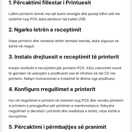
1. Përcaktimi fillestar i Printuesit
Lidhni printerin termik me një burim energjie dhe pastaj lidhni atë me
sistemin tuaj POS duke përdorur një kabel USB.
2. Ngarko letrën e receptimit
Hape printerin dhe vendose letrën termale brenda, duke siguruar se
është në rregull.
3. Instalo drejtuesit e receptimit të printerit
Instalo shoferët e nevojshëm për printerin POS. Këto zakonisht mund
të gjenden në uebsajtin e prodhuesit ose të ofrohen në një CD me
printerin. Ndiqni instruksionet e instalimit të dhëna nga prodhuesi.
4. Konfiguro rregullimet e printerit
Hyr në rregullimet e printerit në sistemin tuaj POS dhe vendos printerin
si printerin e prezgjedhur për printimin e marrëveshjeve. Ndrysho
rregullimet si densiteti i printimit dhe madhësia e letrës, nëse është e
nevojshme.
5. Përcaktimi i përmbajtjes së pranimit