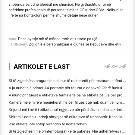
shpërndarësit dhe blerësit me shumicë. Ne gjithashtu ofrojmë
shërbime profesionale të personalizimit të OEM dhe ODM. Ndihuni të
lirë të na kontaktoni për më shumë detaje nëse duhen.
para:
Pesë pyetje më të mëdha rreth etiketave pa ujë
i ardhshëm:
Zgjidhje e personalizuar e gjuhës së këpucëve dhe etiketës së etiketës së këpucëve
ARTIKOLET E LAST
MË SHUMË
Si të zgjedhësh programin e duhur të restorantit për restorantin tënd të vogël apo të mesëm
A ju duhet një printer A4 portable për faturat e depove? Çfarë funksionon?
A mund printuesit e etiketave termale të bëjnë etiketa pa ujë për prodhimet e biznesit të vogël?
Kamera më e mirë e menjëhershme për filluesit që nuk duan t ë humbin letër
Krijuesi më i mirë i etiketës së ngjyrave për përditësimin dhe shkrimin: Shto më shumë ngjyrë në çdo faqe
Shkrimi i dorës kundrejt shtypjes së etiketave të transportit: Këshilla për bizneset e vogla në vitin 2026
Pse etiketa jote shtyp vazhdon të ngatërrohet?
Si të zgjedhësh një printer fotografike të paketës: Një udhërrëfyes i plotë për përdoruesit e gazetave, udhëtimit dhe iPhone