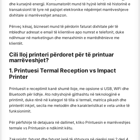
dhe kursejnë energji. Konsumatorët mund të hyjnë lehtë në historinë e
transaksionit të tyre në pajisjet elektronike nëpërmjet marrëveshjeve
dixhitale si marrëveshjet amazon.
Përveç kësaj, bizneset mund të përdorin faturat dixhitale për të
mbledhur adresat e email të klientëve apo numrat e telefonit, duke
ndihmuar në marketingun dhe menaxhimin e marrëdhënieve me
klientët.
Cili lloj printeri përdoret për të printuar
marrëveshjet?
1. Printuesi Termal Reception vs Impact
Printer
Printuesit e receptimit kanë shumë lloje, me opsione si USB, WiFi dhe
Bluetooth për lidhje. Ato ndryshojnë gjithashtu në teknologjinë e
printimit, duke rënë në kategori të tilla si termali, matrica pikash dhe
printerët inkjet, secila me metodën dhe karakteristikat e veta unike të
funksionimit.
Për përfshirje të detajuara në dallimet, kliko Printuesin e marrëveshjes
termale vs Printuesin e ndikimit këtu.
Zakonisht, faturat dhe faturat janë të shtypura në gjerësi prej 2 deri 4