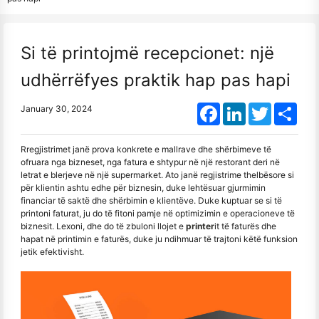
Si të printojmë recepcionet: një
udhërrëfyes praktik hap pas hapi
Facebook
LinkedIn
Twitter
Shar
January 30, 2024
Rregjistrimet janë prova konkrete e mallrave dhe shërbimeve të
ofruara nga bizneset, nga fatura e shtypur në një restorant deri në
letrat e blerjeve në një supermarket. Ato janë regjistrime thelbësore si
për klientin ashtu edhe për biznesin, duke lehtësuar gjurmimin
financiar të saktë dhe shërbimin e klientëve. Duke kuptuar se si të
printoni faturat, ju do të fitoni pamje në optimizimin e operacioneve të
biznesit. Lexoni, dhe do të zbuloni llojet e
printer
it të faturës dhe
hapat në printimin e faturës, duke ju ndihmuar të trajtoni këtë funksion
jetik efektivisht.