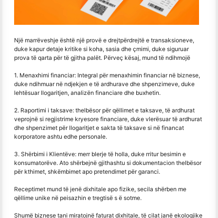
Një marrëveshje është një provë e drejtpërdrejtë e transaksioneve,
duke kapur detaje kritike si koha, sasia dhe çmimi, duke siguruar
prova të qarta për të gjitha palët. Përveç kësaj, mund të ndihmojë
1. Menaxhimi financiar: Integral për menaxhimin financiar në biznese,
duke ndihmuar në ndjekjen e të ardhurave dhe shpenzimeve, duke
lehtësuar llogaritjen, analizën financiare dhe buxhetin.
2. Raportimi i taksave: thelbësor për qëllimet e taksave, të ardhurat
veprojnë si regjistrime kryesore financiare, duke vlerësuar të ardhurat
dhe shpenzimet për llogaritjet e sakta të taksave si në financat
korporatore ashtu edhe personale.
3. Shërbimi i Klientëve: merr blerje të holla, duke rritur besimin e
konsumatorëve. Ato shërbejnë gjithashtu si dokumentacion thelbësor
për kthimet, shkëmbimet apo pretendimet për garanci.
Receptimet mund të jenë dixhitale apo fizike, secila shërben me
qëllime unike në peisazhin e tregtisë s ë sotme.
Shumë biznese tani miratojnë faturat dixhitale, të cilat janë ekologjike