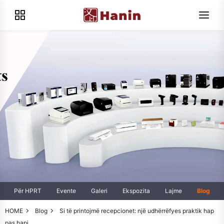
Për HPRT
Evente
Galeri
Ekspozita
Lajme
Blog
HOME
Blog
Si të printojmë recepcionet: një udhërrëfyes praktik hap
pas hapi