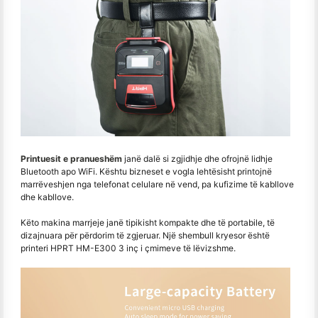
Printuesit e pranueshëm
janë dalë si zgjidhje dhe ofrojnë lidhje
Bluetooth apo WiFi. Kështu bizneset e vogla lehtësisht printojnë
marrëveshjen nga telefonat celulare në vend, pa kufizime të kabllove
dhe kabllove.
Këto makina marrjeje janë tipikisht kompakte dhe të portabile, të
dizajnuara për përdorim të zgjeruar. Një shembull kryesor është
printeri HPRT HM-E300 3 inç i çmimeve të lëvizshme.