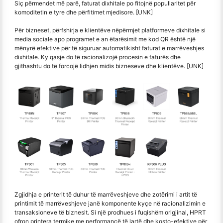
Siç përmendet më parë, faturat dixhitale po fitojnë popullaritet për
komoditetin e tyre dhe përfitimet mjedisore. [UNK]
Për bizneset, përfshirja e klientëve nëpërmjet platformeve dixhitale si
media sociale apo programet e an ëtarësimit me kod QR është një
mënyrë efektive për të siguruar automatikisht faturat e marrëveshjes
dixhitale. Ky qasje do të racionalizojë procesin e faturës dhe
gjithashtu do të forcojë lidhjen midis bizneseve dhe klientëve. [UNK]
Zgjidhja e printerit të duhur të marrëveshjeve dhe zotërimi i artit të
printimit të marrëveshjeve janë komponente kyçe në racionalizimin e
transaksioneve të biznesit. Si një prodhues i fuqishëm origjinal, HPRT
ofron printera termike me performancë të lartë dhe kosto-efektive për