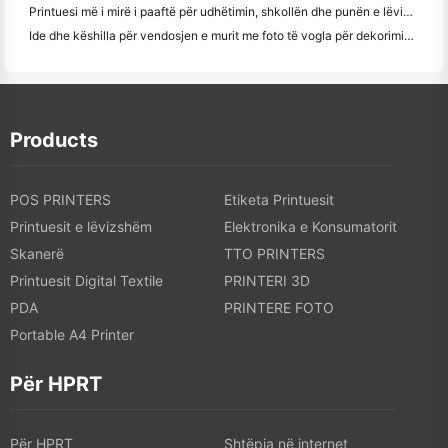
Printuesi më i mirë i paaftë për udhëtimin, shkollën dhe punën e lëvizshme: Hanin MT620 Pro Review
Ide dhe këshilla për vendosjen e murit me foto të vogla për dekorimin e dhomës së gjumit dhe konviktit
Products
POS PRINTERS
Etiketa Printuesit
Printuesit e lëvizshëm
Elektronika e Konsumatorit
Skanerë
TTO PRINTERS
Printuesit Digital Textile
PRINTERI 3D
PDA
PRINTERE FOTO
Portable A4 Printer
Për HPRT
Për HPRT
Shtëpia në internet