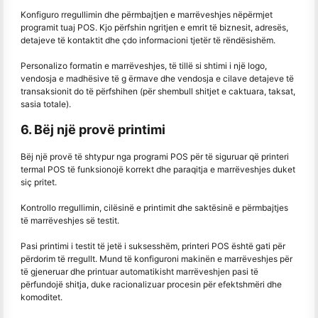
Konfiguro rregullimin dhe përmbajtjen e marrëveshjes nëpërmjet
programit tuaj POS. Kjo përfshin ngritjen e emrit të biznesit, adresës,
detajeve të kontaktit dhe çdo informacioni tjetër të rëndësishëm.
Personalizo formatin e marrëveshjes, të tillë si shtimi i një logo,
vendosja e madhësive të g ërmave dhe vendosja e cilave detajeve të
transaksionit do të përfshihen (për shembull shitjet e caktuara, taksat,
sasia totale).
6. Bëj një provë printimi
Bëj një provë të shtypur nga programi POS për të siguruar që printeri
termal POS të funksionojë korrekt dhe paraqitja e marrëveshjes duket
siç pritet.
Kontrollo rregullimin, cilësinë e printimit dhe saktësinë e përmbajtjes
të marrëveshjes së testit.
Pasi printimi i testit të jetë i suksesshëm, printeri POS është gati për
përdorim të rregullt. Mund të konfiguroni makinën e marrëveshjes për
të gjeneruar dhe printuar automatikisht marrëveshjen pasi të
përfundojë shitja, duke racionalizuar procesin për efektshmëri dhe
komoditet.