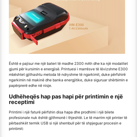
Është e pajisur me një bateri të madhe 2300 mAh dhe ka një modalitet
gjumi për kursimin e energjisë. Printuesi i marrësve të lëvizshme E300
mbështet gjithashtu metoda të ndryshme të ngarkimit, duke përfshirë
ngarkimin në makinë dhe banka energjitike, duke siguruar shërbimin e
papërprerë edhe në nisje.
Udhëheqës hap pas hapi për printimin e një
receptimi
Printimi i një faturë përfshin disa hapa dhe prodhimi i një bilete
profesionale nuk është gjithmonë i thjeshtë. Le të marrim një printer të
përbashkët termik USB si një shembull për të shpjeguar procesin e
printimit: