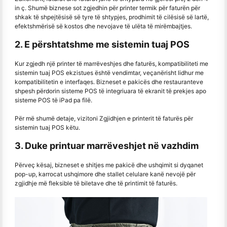
in ç. Shumë biznese sot zgjedhin për printer termik për faturën për
shkak të shpejtësisë së tyre të shtypjes, prodhimit të cilësisë së lartë,
efektshmërisë së kostos dhe nevojave të ulëta të mirëmbajtjes.
2. E përshtatshme me sistemin tuaj POS
Kur zgjedh një printer të marrëveshjes dhe faturës, kompatibiliteti me
sistemin tuaj POS ekzistues është vendimtar, veçanërisht lidhur me
kompatibilitetin e interfaqes. Bizneset e pakicës dhe restauranteve
shpesh përdorin sisteme POS të integriuara të ekranit të prekjes apo
sisteme POS të iPad pa filë.
Për më shumë detaje, vizitoni Zgjidhjen e printerit të faturës për
sistemin tuaj POS këtu.
3. Duke printuar marrëveshjet në vazhdim
Përveç kësaj, bizneset e shitjes me pakicë dhe ushqimit si dyqanet
pop-up, karrocat ushqimore dhe stallet celulare kanë nevojë për
zgjidhje më fleksible të biletave dhe të printimit të faturës.