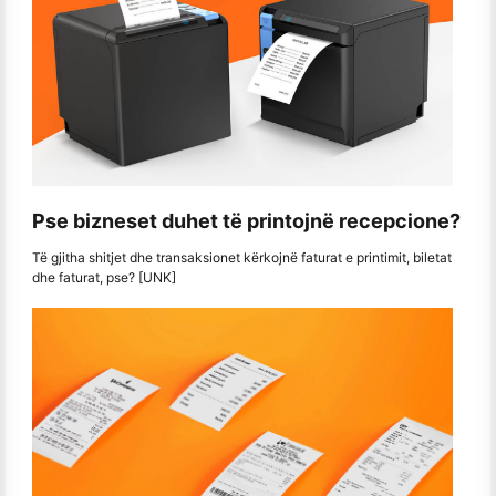
Pse bizneset duhet të printojnë recepcione?
Të gjitha shitjet dhe transaksionet kërkojnë faturat e printimit, biletat
dhe faturat, pse? [UNK]