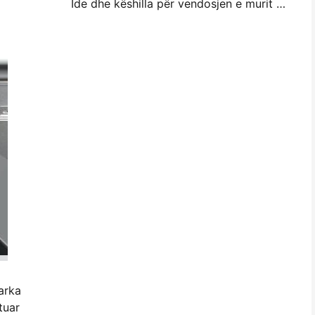
Ide dhe këshilla për vendosjen e murit me foto të vogla për dekorimin e dhomës së gjumit dhe konviktit
arka
tuar