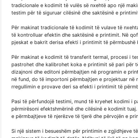
tradicionale e kodimit të vulës së nxehtë apo një maki
testim për të siguruar cilësinë dhe saktësinë e printimi
Për makinat tradicionale të kodimit të vulave të nxeht
të kontrolluar efektin dhe saktësinë e printimit. Në q
pjeskat e bakrit derisa efekti i printimit të përmbushë 
Për makinat e kodimit të transferit termal, procesi i t
pastrohet dhe kalibrohet koka e printimit së pari për të
dizajnoni dhe editoni përmbajtjen në programin e print
në fund, do të importoni përmbajtjen e projektuar në m
rregullimin e provave deri sa efekti i printimit të për
Pasi të përfundojë testimi, mund të kryehet kodimi i 
përmirësoni efektshmërinë dhe cilësinë e kodimit tuaj. 
e përmbajtjeve të njerëzve të tjerë dhe përvojën e pr
Si një sistem i besueshëm për printimin e zgjidhjeve t