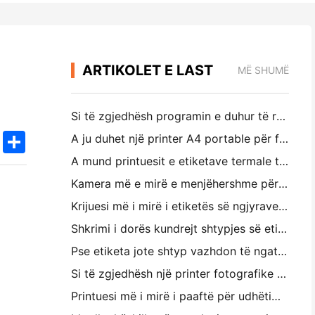
ARTIKOLET E LAST
MË SHUMË
Si të zgjedhësh programin e duhur të restorantit për restorantin tënd të vogël apo të mesëm
k
edIn
Twitter
Share
A ju duhet një printer A4 portable për faturat e depove? Çfarë funksionon?
A mund printuesit e etiketave termale të bëjnë etiketa pa ujë për prodhimet e biznesit të vogël?
Kamera më e mirë e menjëhershme për filluesit që nuk duan t ë humbin letër
Krijuesi më i mirë i etiketës së ngjyrave për përditësimin dhe shkrimin: Shto më shumë ngjyrë në çdo faqe
Shkrimi i dorës kundrejt shtypjes së etiketave të transportit: Këshilla për bizneset e vogla në vitin 2026
Pse etiketa jote shtyp vazhdon të ngatërrohet?
Si të zgjedhësh një printer fotografike të paketës: Një udhërrëfyes i plotë për përdoruesit e gazetave, udhëtimit dhe iPhone
Printuesi më i mirë i paaftë për udhëtimin, shkollën dhe punën e lëvizshme: Hanin MT620 Pro Review