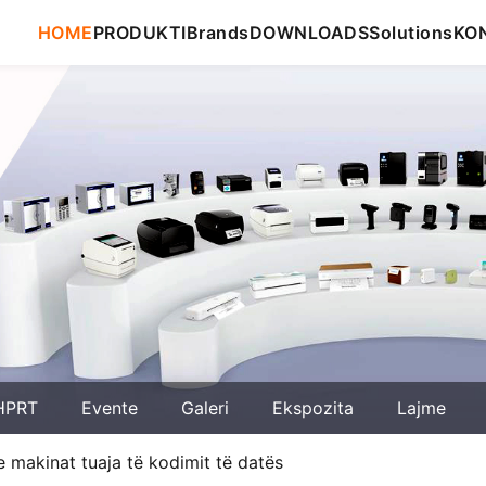
HOME
PRODUKTI
Brands
DOWNLOADS
Solutions
KO
HPRT
Evente
Galeri
Ekspozita
Lajme
e makinat tuaja të kodimit të datës