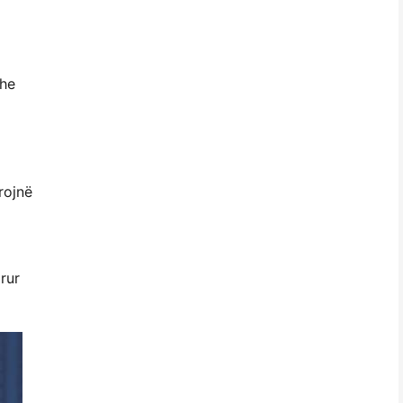
dhe
rojnë
rur