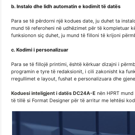
b. Instalo dhe lidh automatin e kodimit të datës
Para se të përdorni një kodues date, ju duhet ta instalo
mund të referoheni në udhëzimet për të kompletuar kët
funksionon siç duhet, ju mund të filloni të krijoni përm
c. Kodimi i personalizuar
Para se të fillojë printimi, është kërkuar dizajni i pë
programin e tyre të redaksionit, i cili zakonisht ka fu
rregullimet e layout, fushat e personalizuara dhe gjen
Koduesi inteligjent i datës DC24A-E
nën HPRT mund të
të tillë si Format Designer për të arritur me lehtësi ko