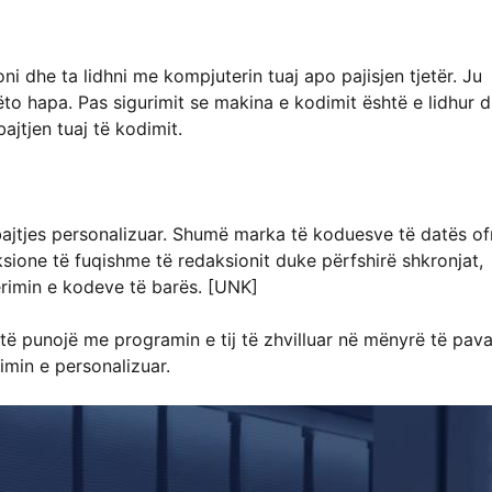
ni dhe ta lidhni me kompjuterin tuaj apo pajisjen tjetër. Ju
o hapa. Pas sigurimit se makina e kodimit është e lidhur 
bajtjen tuaj të kodimit.
rmbajtjes personalizuar. Shumë marka të koduesve të datës of
nksione të fuqishme të redaksionit duke përfshirë shkronjat,
erimin e kodeve të barës. [UNK]
 punojë me programin e tij të zhvilluar në mënyrë të pava
dimin e personalizuar.