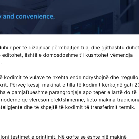
uhur për të dizajnuar përmbajtjen tuaj dhe gjithashtu duhet
e editohet, është e domosdoshme t'i kushtohet vëmendja
.
të kodimit të vulave të nxehta ende ndryshojnë dhe rregullo
t. Përveç kësaj, makinat e tilla të kodimit kërkojnë gati 2
oha e pamjaftueshme parangrohjeje apo tepër e lartë do të
ë moderne që vlerëson efektshmërinë, këto makina tradicion
eligjente dhe të shpejtë të kodimit të transferimit termik.
lloni testimet e printimit. Në qoftë se është një makinë