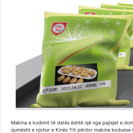
Makina e kodimit të datës është një nga pajisjet e d
qumësht e njohur e Kinës Yili përdor makina koduese të 