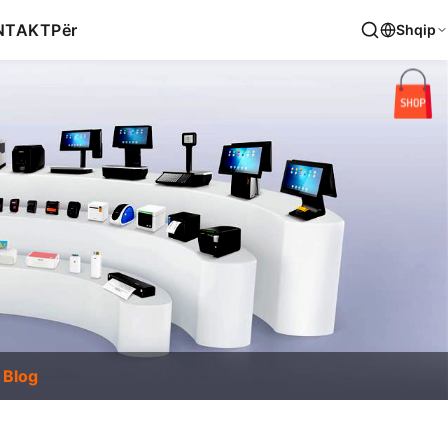
NTAKT
Për
Shqip
Blog