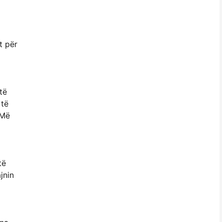
t për
të
 të
 Më
të
jnin