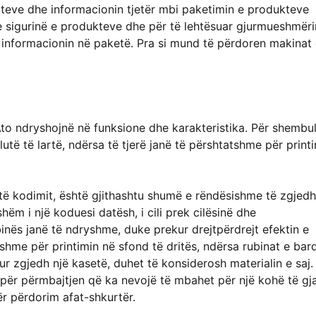
loteve dhe informacionin tjetër mbi paketimin e produkteve
he sigurinë e produkteve dhe për të lehtësuar gjurmueshmëri
informacionin në paketë. Pra si mund të përdoren makinat
 Ato ndryshojnë në funksione dhe karakteristika. Për shembul
të të lartë, ndërsa të tjerë janë të përshtatshme për print
të kodimit, është gjithashtu shumë e rëndësishme të zgjed
ëm i një koduesi datësh, i cili prek cilësinë dhe
binës janë të ndryshme, duke prekur drejtpërdrejt efektin e
tshme për printimin në sfond të dritës, ndërsa rubinat e bar
ur zgjedh një kasetë, duhet të konsiderosh materialin e saj.
 për përmbajtjen që ka nevojë të mbahet për një kohë të gja
r përdorim afat-shkurtër.