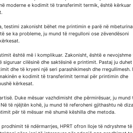
në moderne e kodimit të transferimit termik, është kërkuar
t.
a, testimi zakonisht bëhet me printimin e parë në mbeturina
oftë se ka probleme, ju mund të rregulloni ose zëvendësoni
kërkesat.
estimit është më i komplikuar. Zakonisht, është e nevojshme 
 siguruar cilësinë dhe saktësinë e printimit. Pastaj ju duhet
imit dhe të kryeni një seri parashikimesh dhe rregullimesh.
akinën e kodimit të transferimit termal për printimin dhe
mbushë kërkesat.
partisë. Duke mësuar vazhdimisht dhe përmirësuar, ju mund 
Në të njëjtën kohë, ju mund të referoheni gjithashtu në diza
intimit për të mësuar më shumë këshilla dhe metoda.
ë prodhimit të ndërmarrjes, HPRT ofron lloje të ndryshme të