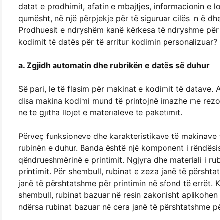
datat e prodhimit, afatin e mbajtjes, informacionin e 
qumësht, në një përpjekje për të siguruar cilës in ë d
Prodhuesit e ndryshëm kanë kërkesa të ndryshme për 
kodimit të datës për të arritur kodimin personalizuar?
a. Zgjidh automatin dhe rubrikën e datës së duhur
Së pari, le të flasim për makinat e kodimit të datave.
disa makina kodimi mund të printojnë imazhe me rezolu
në të gjitha llojet e materialeve të paketimit.
Përveç funksioneve dhe karakteristikave të makinave 
rubinën e duhur. Banda është një komponent i rëndësish
qëndrueshmërinë e printimit. Ngjyra dhe materiali i ru
printimit. Për shembull, rubinat e zeza janë të përshta
janë të përshtatshme për printimin në sfond të errët. K
shembull, rubinat bazuar në resin zakonisht aplikohen
ndërsa rubinat bazuar në cera janë të përshtatshme pë