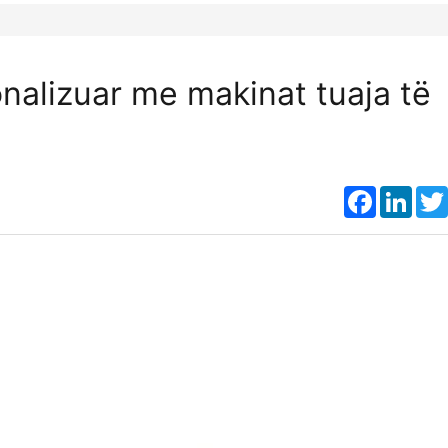
onalizuar me makinat tuaja të
Faceboo
Link