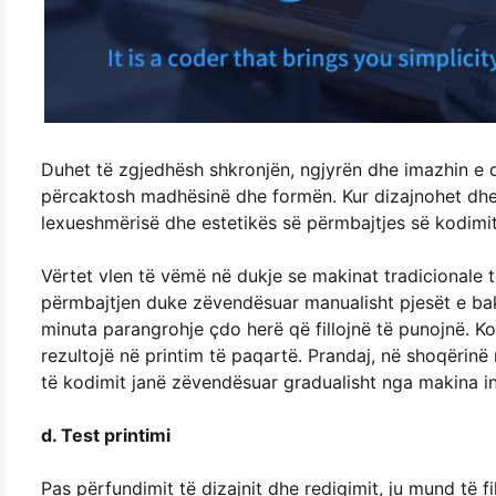
Duhet të zgjedhësh shkronjën, ngjyrën dhe imazhin e d
përcaktosh madhësinë dhe formën. Kur dizajnohet dh
lexueshmërisë dhe estetikës së përmbajtjes së kodimit
Vërtet vlen të vëmë në dukje se makinat tradicionale 
përmbajtjen duke zëvendësuar manualisht pjesët e bakri
minuta parangrohje çdo herë që fillojnë të punojnë. K
rezultojë në printim të paqartë. Prandaj, në shoqërin
të kodimit janë zëvendësuar gradualisht nga makina int
d. Test printimi
Pas përfundimit të dizajnit dhe redigimit, ju mund të fi