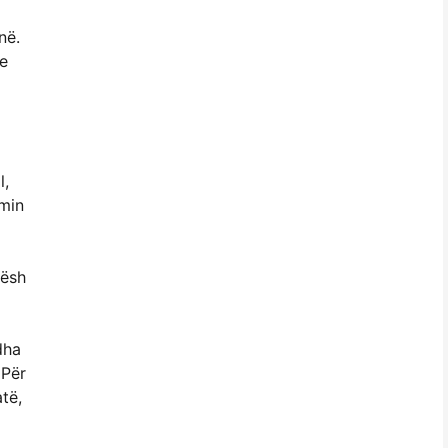
në.
 e
l,
imin
hësh
dha
 Për
të,