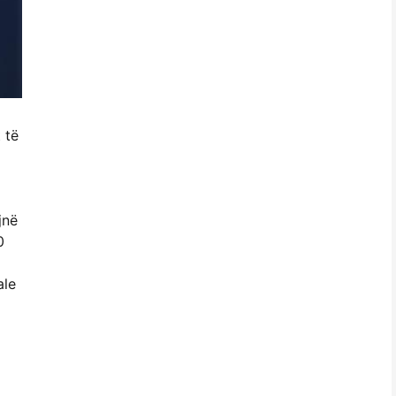
 të
jnë
0
ale