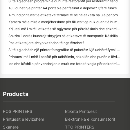
Si të zgjedhësh programin e duhur të restorantit për restorantin tënd të vogël apo të mesëm
A ju duhet një printer A4 portable për faturat e depove? Çfarë funksionon?
A mund printuesit e etiketave termale të bëjnë etiketa pa ujë për prodhimet e biznesit të vogël?
Kamera më e mirë e menjëhershme për filluesit që nuk duan t ë humbin letër
Krijuesi më i mirë i etiketës së ngjyrave për përditësimin dhe shkrimin: Shto më shumë ngjyrë në çdo faqe
Shkrimi i dorës kundrejt shtypjes së etiketave të transportit: Këshilla për bizneset e vogla në vitin 2026
Pse etiketa jote shtyp vazhdon të ngatërrohet?
Si të zgjedhësh një printer fotografike të paketës: Një udhërrëfyes i plotë për përdoruesit e gazetave, udhëtimit dhe iPhone
Printuesi më i mirë i paaftë për udhëtimin, shkollën dhe punën e lëvizshme: Hanin MT620 Pro Review
Ide dhe këshilla për vendosjen e murit me foto të vogla për dekorimin e dhomës së gjumit dhe konviktit
Products
POS PRINTERS
Etiketa Printuesit
Printuesit e lëvizshëm
Elektronika e Konsumatorit
Skanerë
TTO PRINTERS