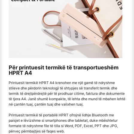
Për printuesit termikë të transportueshëm
HPRT A4
Printuesit termikë HPRT A4 krenohen me një gamë të ndryshme
stileve dhe përdorin teknologji të shtypjes së transferit termik dhe
termik të drejtpërdrejtë për të prodhuar citime, faktura dhe dokumente
të tjera A4. Janë shumë kompakte, të lehta dhe mund të mbahen lehtë
në çantën tuaj, çantën tuaj dhe valixhen tuaj.
Printuesit termikë të portabilë HPRT ofrojnë lidhje Bluetooth me
paisjet e lëvizshme si smartphones dhe tabletat, duke mbështetur
formate të ndryshme file të tilla si Word, PDF, Excel, PPT dhe JPG,
përveç përmbajtjes së faqes web.