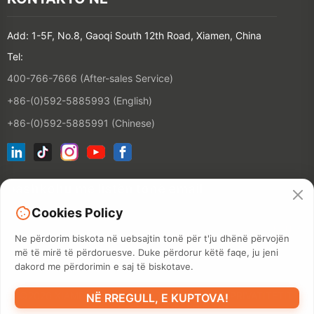
Add: 1-5F, No.8, Gaoqi South 12th Road, Xiamen, China
Tel:
400-766-7666 (After-sales Service)
+86-(0)592-5885993 (English)
+86-(0)592-5885991 (Chinese)
bashkohu me listën tonë email
Cookies Policy
KONTAKT
Ne përdorim biskota në uebsajtin tonë për t'ju dhënë përvojën
më të mirë të përdoruesve. Duke përdorur këtë faqe, ju jeni
dakord me përdorimin e saj të biskotave.
©2026 XIAMEN HANIN CO., LTD.
POLITIKA E PRIVATITETIT
NË RREGULL, E KUPTOVA!
TERMI I PËRDORIMIT
SITEMAP