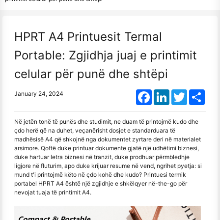
HPRT A4 Printuesit Termal
Portable: Zgjidhja juaj e printimit
celular për punë dhe shtëpi
Facebook
LinkedIn
Twitter
Shar
January 24, 2024
Në jetën tonë të punës dhe studimit, ne duam të printojmë kudo dhe
çdo herë që na duhet, veçanërisht dosjet e standarduara të
madhësisë A4 që shkojnë nga dokumentet zyrtare deri në materialet
arsimore. Qoftë duke printuar dokumente gjatë një udhëtimi biznesi,
duke hartuar letra biznesi në tranzit, duke prodhuar përmbledhje
ligjore në fluturim, apo duke krijuar resume në vend, ngrihet pyetja: si
mund t'i printojmë këto në çdo kohë dhe kudo? Printuesi termik
portabel HPRT A4 është një zgjidhje e shkëlqyer në-the-go për
nevojat tuaja të printimit A4.