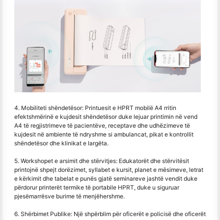
4. Mobiliteti shëndetësor: Printuesit e HPRT mobilë A4 rritin
efektshmërinë e kujdesit shëndetësor duke lejuar printimin në vend
A4 të regjistrimeve të pacientëve, receptave dhe udhëzimeve të
kujdesit në ambiente të ndryshme si ambulancat, pikat e kontrollit
shëndetësor dhe klinikat e largëta.
5. Workshopet e arsimit dhe stërvitjes: Edukatorët dhe stërvitësit
printojnë shpejt dorëzimet, syllabet e kursit, planet e mësimeve, letrat
e kërkimit dhe tabelat e punës gjatë seminareve jashtë vendit duke
përdorur printerët termike të portabile HPRT, duke u siguruar
pjesëmarrësve burime të menjëhershme.
6. Shërbimet Publike: Një shpërblim për oficerët e policisë dhe oficerët