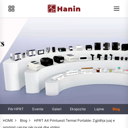
Për HPRT
Evente
Galeri
Ekspozita
Lajme
Blog
HOME
Blog
HPRT A4 Printuesit Termal Portable: Zgjidhja juaj e
printimit celular për punë dhe shtëpi