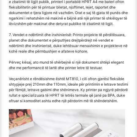
e zbatimit të ligjit publik, printeri i portabilë HPRT A4 me bateri ofron
fleksibilitetin për të printuar biletat, njoftimet, lejet, raportet dhe
dokumentet e tjera ligjore në vazhdim. Orat e saj të gjata të punës dhe
ngarkimi i rehatshëm në makinë e bëjnë atë një printer të shkëlqyer të
lëvizshëm për makinat dhe detyrat publike të zbatimit të ligjit.
7. Vendet e ndërtimit dhe inxhinierisë: Printo projekte të përditësuara,
planet dhe dokumentet e përputhjes drejtpërdrejt në vendet e
ndërtimit dhe inxhinierisë, duke lehtësuar menaxhimin e projekteve në
kohë reale dhe përmbushjen e afateve kohore.
Përveç kësaj, ato mund të shërbejnë si një dokument shtëpi elegant
dhe me performancë të lartë dhe printer letre të testuar.
Veçanërisht e rëndësishme është MT810, i cili ofron gjerësi fleksible
shtypjeje prej 210mm dhe 110mm, ideale për printimin e letrave testimi
për fëmijë, letrave gabimi dhe shënimeve. Ky printer pa ngjyrë përdorë
rullat e specializuara të HPRT të letrës termale që janë pa BPA, duke
ofruar si komoditet ashtu edhe një përdorim më të shëndetshëm.