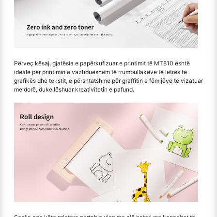
Përveç kësaj, gjatësia e papërkufizuar e printimit të MT810 është
ideale për printimin e vazhdueshëm të rrumbullakëve të letrës të
grafikës dhe tekstit, e përshtatshme për graffitin e fëmijëve të vizatuar
me dorë, duke lëshuar kreativitetin e pafund.