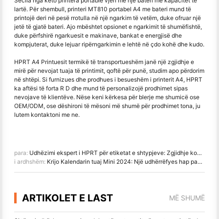
Secila nga këto printera portable vjen me një bateri me kapacitet të
lartë. Për shembull, printeri MT810 portabel A4 me bateri mund të
printojë deri në pesë rrotulla në një ngarkim të vetëm, duke ofruar një
jetë të gjatë bateri. Ajo mbështet opsionet e ngarkimit të shumëfishtë,
duke përfshirë ngarkuesit e makinave, bankat e energjisë dhe
kompjuterat, duke lejuar ripërngarkimin e lehtë në çdo kohë dhe kudo.
HPRT A4 Printuesit termikë të transportueshëm janë një zgjidhje e
mirë për nevojat tuaja të printimit, qoftë për punë, studim apo përdorim
në shtëpi. Si furnizues dhe prodhues i besueshëm i printerit A4, HPRT
ka aftësi të forta R D dhe mund të personalizojë prodhimet sipas
nevojave të klientëve. Nëse keni kërkesa për blerje me shumicë ose
OEM/ODM, ose dëshironi të mësoni më shumë për prodhimet tona, ju
lutem kontaktoni me ne.
para:
Udhëzimi ekspert i HPRT për etiketat e shtypjeve: Zgjidhje komerciale dhe personale të shtypjes
i ardhshëm:
Krijo Kalendarin tuaj Mini 2024: Një udhërrëfyes hap pas hapi me HPRT CP4100 Smartphone Photo Printer
ARTIKOLET E LAST
MË SHUMË