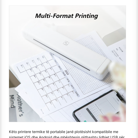
Këto printere termike të portabile janë plotësisht kompatibile me
sistemet iOS dhe Android dhe mbështesin gjithashtu lidhjet USB për