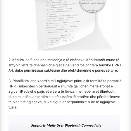
2. Kërkimi në fushë dhe mbledhja e të dhënave: Kërkimtarët mund të
shtypin letra të dhënash dhe gjetje në vend me printera termike HPRT
A4, duke përmirësuar saktësinë dhe efektshmërinë e punës së tyre.
3. Planifikimi dhe koordinimi i ngjarjeve: printuesit termikë të portabilë
HPRT mbështesin përdoruesit e shumtë që lidhen me telefonat e
zgjuar, iPads dhe pajisjet e tjera të lëvizshme nëpërmjet Bluetooth,
duke mundësuar printimin e efektshëm të orarëve dhe përditësimeve
të planit të ngjarjeve, duke siguruar përparimin e butë të ngjarjeve
tuaja.