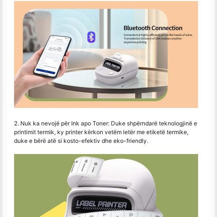
2. Nuk ka nevojë për Ink apo Toner: Duke shpërndarë teknologjinë e
printimit termik, ky printer kërkon vetëm letër me etiketë termike,
duke e bërë atë si kosto-efektiv dhe eko-friendly.