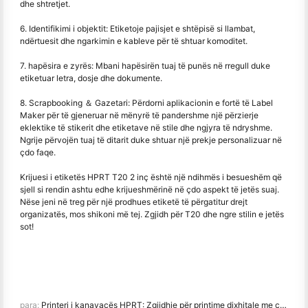
dhe shtretjet.
6. Identifikimi i objektit: Etiketoje pajisjet e shtëpisë si llambat,
ndërtuesit dhe ngarkimin e kableve për të shtuar komoditet.
7. hapësira e zyrës: Mbani hapësirën tuaj të punës në rregull duke
etiketuar letra, dosje dhe dokumente.
8. Scrapbooking ＆ Gazetari: Përdorni aplikacionin e fortë të Label
Maker për të gjeneruar në mënyrë të pandershme një përzierje
eklektike të stikerit dhe etiketave në stile dhe ngjyra të ndryshme.
Ngrije përvojën tuaj të ditarit duke shtuar një prekje personalizuar në
çdo faqe.
Krijuesi i etiketës HPRT T20 2 inç është një ndihmës i besueshëm që
sjell si rendin ashtu edhe krijueshmërinë në çdo aspekt të jetës suaj.
Nëse jeni në treg për një prodhues etiketë të përgatitur drejt
organizatës, mos shikoni më tej. Zgjidh për T20 dhe ngre stilin e jetës
sot!
para:
Printeri i kanavacës HPRT: Zgjidhje për printime dixhitale me cilësi të lartë në kanavacë