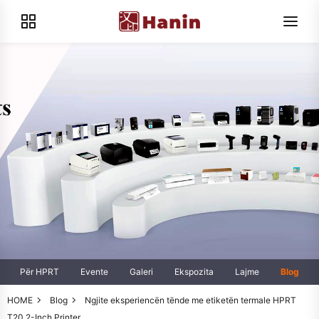
Për HPRT
Evente
Galeri
Ekspozita
Lajme
Blog
HOME
Blog
Ngjite eksperiencën tënde me etiketën termale HPRT
T20 2-Inch Printer