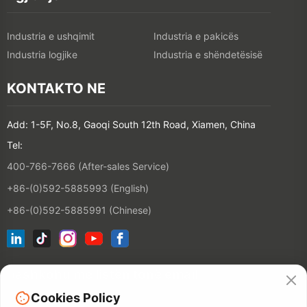
Industria e ushqimit
Industria e pakicës
Industria logjike
Industria e shëndetësisë
KONTAKTO NE
Add: 1-5F, No.8, Gaoqi South 12th Road, Xiamen, China
Tel:
400-766-7666 (After-sales Service)
+86-(0)592-5885993 (English)
+86-(0)592-5885991 (Chinese)
bashkohu me listën tonë email
Cookies Policy