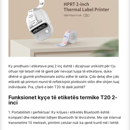
Ky prodhues i etiketave prej 2 inç është i dizajnuar unikisht për t'ju
ofruar një telash më të gjerë për nevojat tuaja të etiketave, duke
dhënë si gjurmë profesionale ashtu edhe të sakta. Çdo detaj dhe çdo
etiketë që printoni mund të reflektojnë plotësisht stilin dhe shijen tuaj
individuale. Pra, çfarë e bën T20 të dalë jashtë?
Funksionet kyçe të etiketës termike T20 2-
inci
1. Portabiliteti i perfektuar: Ky krijues i etiketës Bluetooth është
kompakt dhe mbështet lidhjen Bluetooth të lëvizshme. Me një interval
transmetimi 10 metrash, printimi celular nuk ka qenë kurrë më i lehtë.