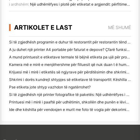
i ardhshëm:
Një udhërrëfyes i plotë për etiketat e argjendit: përfitimet, aplikimet dhe zgjedhja jonë e lartë
ARTIKOLET E LAST
MË SHUMË
Si të zgjedhësh programin e duhur të restorantit për restorantin tënd të vogël apo të mesëm
A ju duhet një printer A4 portable për faturat e depove? Çfarë funksionon?
A mund printuesit e etiketave termale të bëjnë etiketa pa ujë për prodhimet e biznesit të vogël?
Kamera më e mirë e menjëhershme për filluesit që nuk duan t ë humbin letër
Krijuesi më i mirë i etiketës së ngjyrave për përditësimin dhe shkrimin: Shto më shumë ngjyrë në çdo faqe
Shkrimi i dorës kundrejt shtypjes së etiketave të transportit: Këshilla për bizneset e vogla në vitin 2026
Pse etiketa jote shtyp vazhdon të ngatërrohet?
Si të zgjedhësh një printer fotografike të paketës: Një udhërrëfyes i plotë për përdoruesit e gazetave, udhëtimit dhe iPhone
Printuesi më i mirë i paaftë për udhëtimin, shkollën dhe punën e lëvizshme: Hanin MT620 Pro Review
Ide dhe këshilla për vendosjen e murit me foto të vogla për dekorimin e dhomës së gjumit dhe konviktit