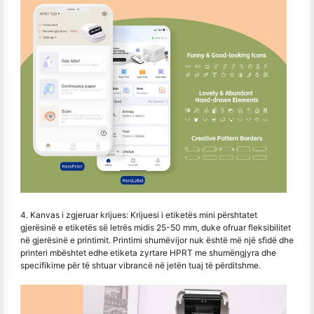
4. Kanvas i zgjeruar krijues: Krijuesi i etiketës mini përshtatet
gjerësinë e etiketës së letrës midis 25-50 mm, duke ofruar fleksibilitet
në gjerësinë e printimit. Printimi shumëvijor nuk është më një sfidë dhe
printeri mbështet edhe etiketa zyrtare HPRT me shumëngjyra dhe
specifikime për të shtuar vibrancë në jetën tuaj të përditshme.