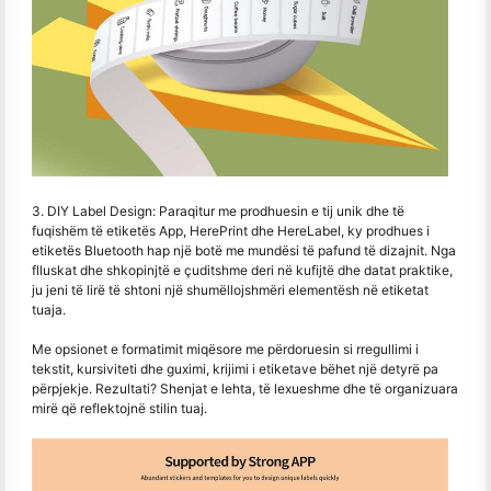
3. DIY Label Design: Paraqitur me prodhuesin e tij unik dhe të
fuqishëm të etiketës App, HerePrint dhe HereLabel, ky prodhues i
etiketës Bluetooth hap një botë me mundësi të pafund të dizajnit. Nga
flluskat dhe shkopinjtë e çuditshme deri në kufijtë dhe datat praktike,
ju jeni të lirë të shtoni një shumëllojshmëri elementësh në etiketat
tuaja.
Me opsionet e formatimit miqësore me përdoruesin si rregullimi i
tekstit, kursiviteti dhe guximi, krijimi i etiketave bëhet një detyrë pa
përpjekje. Rezultati? Shenjat e lehta, të lexueshme dhe të organizuara
mirë që reflektojnë stilin tuaj.