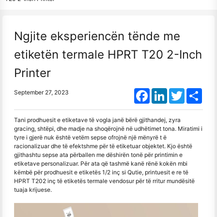
Ngjite eksperiencën tënde me
etiketën termale HPRT T20 2-Inch
Printer
Facebook
LinkedIn
Twitter
Shar
September 27, 2023
Tani prodhuesit e etiketave të vogla janë bërë gjithandej, zyra
gracing, shtëpi, dhe madje na shoqërojnë në udhëtimet tona. Miratimi i
tyre i gjerë nuk është vetëm sepse ofrojnë një mënyrë t ë
racionalizuar dhe të efektshme për të etiketuar objektet. Kjo është
gjithashtu sepse ata përballen me dëshirën tonë për printimin e
etiketave personalizuar. Për ata që tashmë kanë rënë kokën mbi
këmbë për prodhuesit e etiketës 1/2 inç si Qutie, printuesit e re të
HPRT T202 inç të etiketës termale vendosur për të rritur mundësitë
tuaja krijuese.