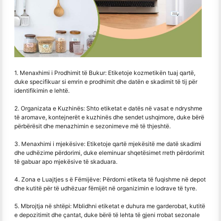
1. Menaxhimi i Prodhimit të Bukur: Etiketoje kozmetikën tuaj qartë,
duke specifikuar si emrin e prodhimit dhe datën e skadimit të tij për
identifikimin e lehtë.
2. Organizata e Kuzhinës: Shto etiketat e datës në vasat e ndryshme
të aromave, kontejnerët e kuzhinës dhe sendet ushqimore, duke bërë
përbërësit dhe menazhimin e sezonimeve më të thjeshtë.
3. Menaxhimi i mjekësive: Etiketoje qartë mjekësitë me datë skadimi
dhe udhëzime përdorimi, duke eleminuar shqetësimet rreth përdorimit
të gabuar apo mjekësive të skaduara.
4. Zona e Luajtjes s ë Fëmijëve: Përdorni etiketa të fuqishme në depot
dhe kutitë për të udhëzuar fëmijët në organizimin e lodrave të tyre.
5. Mbrojtja në shtëpi: Mblidhni etiketat e duhura me garderobat, kutitë
e depozitimit dhe çantat, duke bërë të lehta të gjeni rrobat sezonale