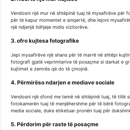
Vendosni një mur në shtëpinë tuaj të mysafirëve për f
për të kapur momentet e sinqertë, dhe lejoni mysafirët 
një ndjenjë lidhjeje midis vizitorëve.
3. ofro kujtesa fotografike
Jepi mysafirëve një shans për të marrë në shtëpi kujt
fotografi gjatë veprimtarive të posaçme si darkat e g
kujtimet e zemrës që do të çmojnë.
4. Përmirëso ndarjen e mediave sociale
Vendosni një sfond me temë në shtëpinë tuaj, të tillë si
fotokamerën tuaj të menjëhershme për të bërë fotogra
media sociale, duke etiketuar pronën tuaj për dukshmër
5. Përdorim për raste të posaçme