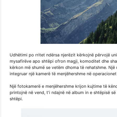
Udhëtimi po rritet ndërsa njerëzit kërkojnë përvojë un
mysafirëve apo shtëpi ofron magji, komoditet dhe shans
kërkon më shumë se vetëm dhoma të rehatshme. Një më
integruar një kamerë të menjëhershme në operacionet 
Një fotokamerë e menjëhershme krijon kujtime të kën
printojnë në vend, t'i ndajnë në album in e shtëpisë së
shtëpi.