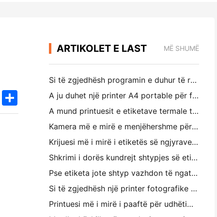
ARTIKOLET E LAST
MË SHUMË
Si të zgjedhësh programin e duhur të restorantit për restorantin tënd të vogël apo të mesëm
k
edIn
Twitter
Share
A ju duhet një printer A4 portable për faturat e depove? Çfarë funksionon?
A mund printuesit e etiketave termale të bëjnë etiketa pa ujë për prodhimet e biznesit të vogël?
Kamera më e mirë e menjëhershme për filluesit që nuk duan t ë humbin letër
Krijuesi më i mirë i etiketës së ngjyrave për përditësimin dhe shkrimin: Shto më shumë ngjyrë në çdo faqe
Shkrimi i dorës kundrejt shtypjes së etiketave të transportit: Këshilla për bizneset e vogla në vitin 2026
Pse etiketa jote shtyp vazhdon të ngatërrohet?
Si të zgjedhësh një printer fotografike të paketës: Një udhërrëfyes i plotë për përdoruesit e gazetave, udhëtimit dhe iPhone
Printuesi më i mirë i paaftë për udhëtimin, shkollën dhe punën e lëvizshme: Hanin MT620 Pro Review