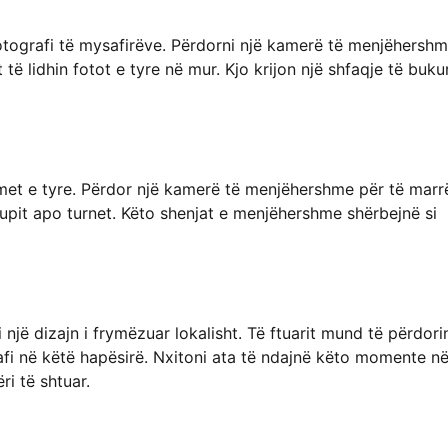
otografi të mysafirëve. Përdorni një kamerë të menjëhersh
të lidhin fotot e tyre në mur. Kjo krijon një shfaqje të buku
imet e tyre. Përdor një kamerë të menjëhershme për të marr
rupit apo turnet. Këto shenjat e menjëhershme shërbejnë si
 një dizajn i frymëzuar lokalisht. Të ftuarit mund të përdori
fi në këtë hapësirë. Nxitoni ata të ndajnë këto momente n
i të shtuar.