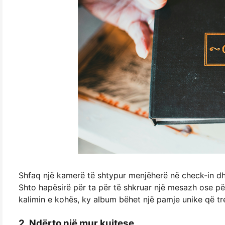
Shfaq një kamerë të shtypur menjëherë në check-in dhe 
Shto hapësirë për ta për të shkruar një mesazh ose për
kalimin e kohës, ky album bëhet një pamje unike që treg
2. Ndërto një mur kujtese