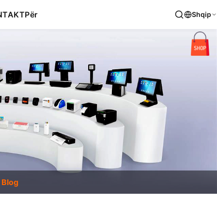
NTAKT
Për
Shqip
Blog