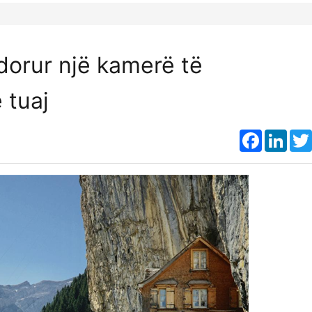
dorur një kamerë të
 tuaj
Faceboo
Link