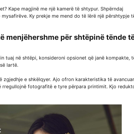
djet? Kape magjinë me një kamerë të shtypur. Shpërndaj
të mysafirëve. Ky prekje me mend do të lërë një përshtypje t
 të menjëhershme për shtëpinë tënde t
n tuaj në shtëpi, konsideroni opsionet që janë kompakte, t
së lartë.
zgjedhje e shkëlqyer. Ajo ofron karakteristika të avancuar
 rregullojnë fotografitë e tyre përpara printimit. Kjo redukt