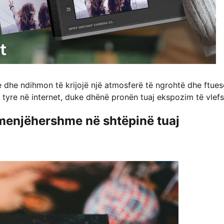
e dhe ndihmon të krijojë një atmosferë të ngrohtë dhe ftues
e tyre në internet, duke dhënë pronën tuaj ekspozim të vlef
menjëhershme në shtëpinë tuaj