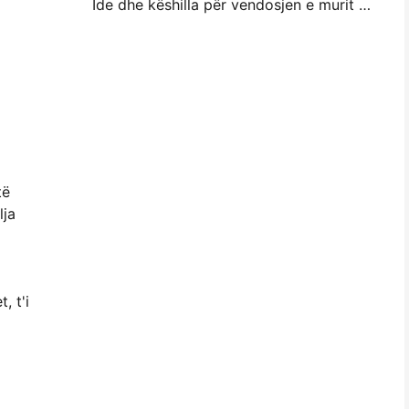
Ide dhe këshilla për vendosjen e murit me foto të vogla për dekorimin e dhomës së gjumit dhe konviktit
të
lja
, t'i