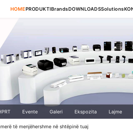
HOME
PRODUKTI
Brands
DOWNLOADS
Solutions
KO
HPRT
Evente
Galeri
Ekspozita
Lajme
kamerë të menjëhershme në shtëpinë tuaj