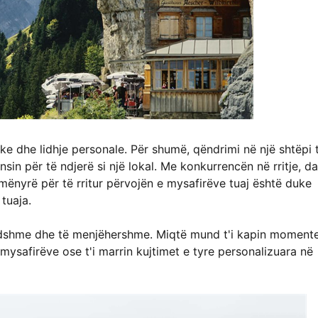
ike dhe lidhje personale. Për shumë, qëndrimi në një shtëpi 
in për të ndjerë si një lokal. Me konkurrencën në rritje, da
nyrë për të rritur përvojën e mysafirëve tuaj është duke
tuaja.
dshme dhe të menjëhershme. Miqtë mund t'i kapin momentet
 mysafirëve ose t'i marrin kujtimet e tyre personalizuara në