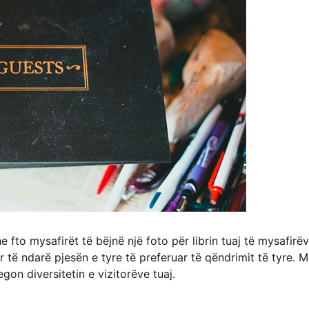
fto mysafirët të bëjnë një foto për librin tuaj të mysafirëv
 të ndarë pjesën e tyre të preferuar të qëndrimit të tyre. 
on diversitetin e vizitorëve tuaj.