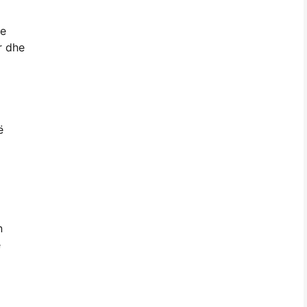
me
r dhe
ë
n
ë