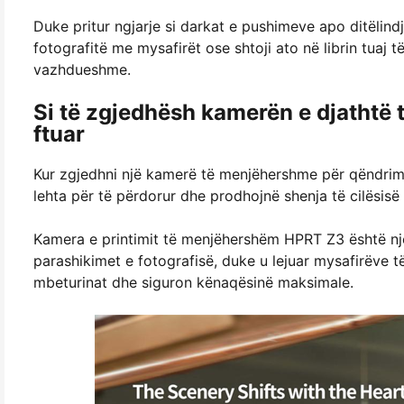
Duke pritur ngjarje si darkat e pushimeve apo ditëlin
fotografitë me mysafirët ose shtoji ato në librin tuaj 
vazhdueshme.
Si të zgjedhësh kamerën e djathtë
ftuar
Kur zgjedhni një kamerë të menjëhershme për qëndrimi
lehta për të përdorur dhe prodhojnë shenja të cilësisë 
Kamera e printimit të menjëhershëm HPRT Z3 është një 
parashikimet e fotografisë, duke u lejuar mysafirëve të
mbeturinat dhe siguron kënaqësinë maksimale.