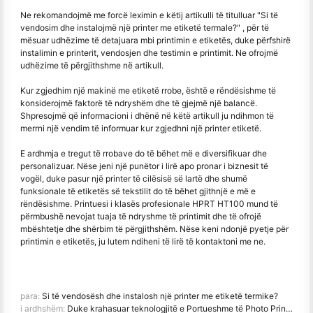
Ne rekomandojmë me forcë leximin e këtij artikulli të titulluar "Si të
vendosim dhe instalojmë një printer me etiketë termale?" , për të
mësuar udhëzime të detajuara mbi printimin e etiketës, duke përfshirë
instalimin e printerit, vendosjen dhe testimin e printimit. Ne ofrojmë
udhëzime të përgjithshme në artikull.
Kur zgjedhim një makinë me etiketë rrobe, është e rëndësishme të
konsiderojmë faktorë të ndryshëm dhe të gjejmë një balancë.
Shpresojmë që informacioni i dhënë në këtë artikull ju ndihmon të
merrni një vendim të informuar kur zgjedhni një printer etiketë.
E ardhmja e tregut të rrobave do të bëhet më e diversifikuar dhe
personalizuar. Nëse jeni një punëtor i lirë apo pronar i biznesit të
vogël, duke pasur një printer të cilësisë së lartë dhe shumë
funksionale të etiketës së tekstilit do të bëhet gjithnjë e më e
rëndësishme. Printuesi i klasës profesionale HPRT HT100 mund të
përmbushë nevojat tuaja të ndryshme të printimit dhe të ofrojë
mbështetje dhe shërbim të përgjithshëm. Nëse keni ndonjë pyetje për
printimin e etiketës, ju lutem ndiheni të lirë të kontaktoni me ne.
para:
Si të vendosësh dhe instalosh një printer me etiketë termike?
i ardhshëm:
Duke krahasuar teknologjitë e Portueshme të Photo Printer: Polaroid, ZINK dhe Dye-Sublimation