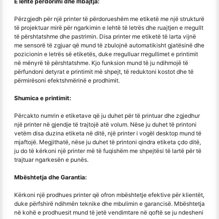
E lehtë përdorimi dhe mbajtja:
Përzgjedh për një printer të përdorueshëm me etiketë me një strukturë
të projektuar mirë për ngarkimin e lehtë të letrës dhe ruajtjen e rregullt
të përshtatshme dhe pastrimin. Disa printer me etiketë të larta vijnë
me sensorë të zgjuar që mund të zbulojnë automatikisht gjatësinë dhe
pozicionin e letrës së etiketës, duke rregulluar rregullimet e printimit
në mënyrë të përshtatshme. Kjo funksion mund të ju ndihmojë të
përfundoni detyrat e printimit më shpejt, të reduktoni kostot dhe të
përmirësoni efektshmërinë e prodhimit.
Shumica e printimit:
Përcakto numrin e etiketave që ju duhet për të printuar dhe zgjedhur
një printer në gjendje të trajtojë atë volum. Nëse ju duhet të printoni
vetëm disa duzina etiketa në ditë, një printer i vogël desktop mund të
mjaftojë. Megjithatë, nëse ju duhet të printoni qindra etiketa çdo ditë,
ju do të kërkoni një printer më të fuqishëm me shpejtësi të lartë për të
trajtuar ngarkesën e punës.
Mbështetja dhe Garantia:
Kërkoni një prodhues printer që ofron mbështetje efektive për klientët,
duke përfshirë ndihmën teknike dhe mbulimin e garancisë. Mbështetja
në kohë e prodhuesit mund të jetë vendimtare në qoftë se ju ndesheni