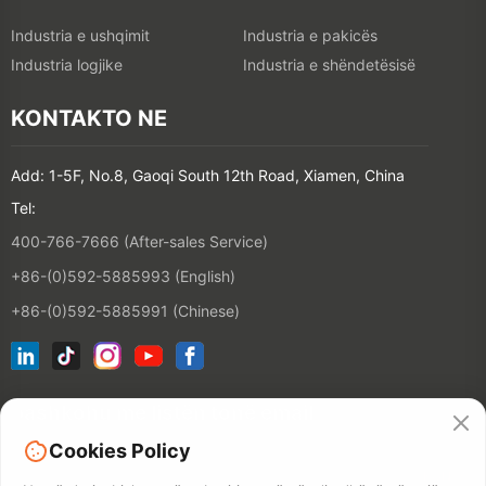
Industria e ushqimit
Industria e pakicës
Industria logjike
Industria e shëndetësisë
KONTAKTO NE
Add: 1-5F, No.8, Gaoqi South 12th Road, Xiamen, China
Tel:
400-766-7666 (After-sales Service)
+86-(0)592-5885993 (English)
+86-(0)592-5885991 (Chinese)
bashkohu me listën tonë email
Cookies Policy
KONTAKT