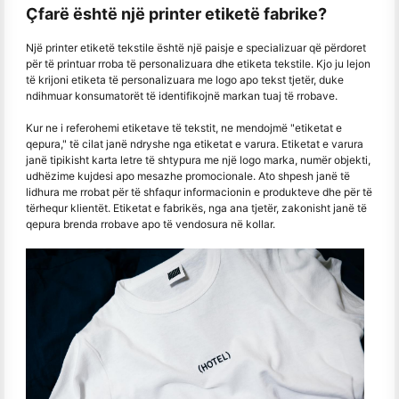
Çfarë është një printer etiketë fabrike?
Një printer etiketë tekstile është një paisje e specializuar që përdoret
për të printuar rroba të personalizuara dhe etiketa tekstile. Kjo ju lejon
të krijoni etiketa të personalizuara me logo apo tekst tjetër, duke
ndihmuar konsumatorët të identifikojnë markan tuaj të rrobave.
Kur ne i referohemi etiketave të tekstit, ne mendojmë "etiketat e
qepura," të cilat janë ndryshe nga etiketat e varura. Etiketat e varura
janë tipikisht karta letre të shtypura me një logo marka, numër objekti,
udhëzime kujdesi apo mesazhe promocionale. Ato shpesh janë të
lidhura me rrobat për të shfaqur informacionin e produkteve dhe për të
tërhequr klientët. Etiketat e fabrikës, nga ana tjetër, zakonisht janë të
qepura brenda rrobave apo të vendosura në kollar.