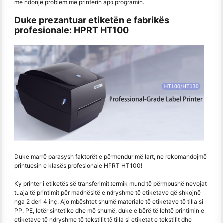
me ndonjë problem me printerin apo programin.
Duke prezantuar etiketën e fabrikës
profesionale: HPRT HT100
Duke marrë parasysh faktorët e përmendur më lart, ne rekomandojmë
printuesin e klasës profesionale HPRT HT100!
Ky printer i etiketës së transferimit termik mund të përmbushë nevojat
tuaja të printimit për madhësitë e ndryshme të etiketave që shkojnë
nga 2 deri 4 inç. Ajo mbështet shumë materiale të etiketave të tilla si
PP, PE, letër sintetike dhe më shumë, duke e bërë të lehtë printimin e
etiketave të ndryshme të tekstilit të tilla si etiketat e tekstilit dhe