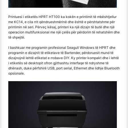
Printuesi i etiketës HPRT HT100 ka kokën e printimit të mbështjellur
me KC14, e cila rrit qëndrueshmërinë dhe është e përshtatshme për
printimin në seri. Përveç kësaj, printeri ka një dizajn të butë dhe një
operacion multifunksional me një çelës për përdorim të rehatshëm dhe
të shpejtë.
I bashkuar me programin profesional Seagull Windows të HPRT dhe
programin e dizajnit të etiketave të Bartender, përdoruesit mund të
dizajnojnë lehtë etiketat e rrobave DIY. Ky printer kompakt dhe i lehtë
i etiketës së desktopit ofron gjithashtu interfaqe të ndryshme të
dhënash, duke përfshirë USB, port serial, Ethernet dhe lidhje Bluetooth
opsionale.