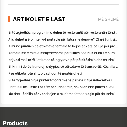
ARTIKOLET E LAST
MË SHUMË
Si të zgjedhësh programin e duhur të restorantit për restorantin tënd të vogël apo të mesëm
A ju duhet një printer A4 portable për faturat e depove? Çfarë funksionon?
A mund printuesit e etiketave termale të bëjnë etiketa pa ujë për prodhimet e biznesit të vogël?
Kamera më e mirë e menjëhershme për filluesit që nuk duan t ë humbin letër
Krijuesi më i mirë i etiketës së ngjyrave për përditësimin dhe shkrimin: Shto më shumë ngjyrë në çdo faqe
Shkrimi i dorës kundrejt shtypjes së etiketave të transportit: Këshilla për bizneset e vogla në vitin 2026
Pse etiketa jote shtyp vazhdon të ngatërrohet?
Si të zgjedhësh një printer fotografike të paketës: Një udhërrëfyes i plotë për përdoruesit e gazetave, udhëtimit dhe iPhone
Printuesi më i mirë i paaftë për udhëtimin, shkollën dhe punën e lëvizshme: Hanin MT620 Pro Review
Ide dhe këshilla për vendosjen e murit me foto të vogla për dekorimin e dhomës së gjumit dhe konviktit
Products