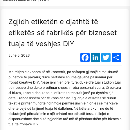
Zgjidh etiketën e djathtë të
etiketës së fabrikës për bizneset
tuaja të veshjes DIY
Facebook
LinkedIn
Twitter
Shar
June 5, 2023
Me rritjen e ekonomisë së koncertit, po shfaqen gjithnjë e më shumë
punëtorë të pavarur, duke përfshirë shumë që janë pasionuar për
rrobat kreative DIY. Nëse jeni njëri prej tyre, duke drejtuar studion tuaj
t ë rrobave dhe duke prodhuar shpesh rroba personalizuara, të bukura
si bluza, kapele dhe kapele, etiketat e tessutit janë pa dyshim një
detaj i rëndësishëm për të konsideruar. Zgjidhja e etiketës së duhur
tekstile printer mund të ndihmojë përmirësimin e njohjes së markave
dhe të bëjë që krijimet tuaja të dallohen. Në këtë artikull, ne do të
diskutojmë përcaktimin e një printeri me etiketë tessuti, llojet e
disponueshme dhe si të zgjedhim atë më të përshtatshëm për biznesin
tuaj të rrobave DIY.