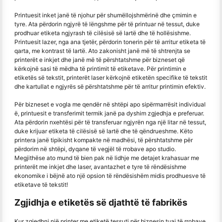
Printuesit inket janë të njohur për shumëllojshmërinë dhe çmimin e
tyre. Ata përdorin ngjyrë të lëngshme për të printuar në tessut, duke
prodhuar etiketa ngjyrash të cilësisë së lartë dhe të hollësishme.
Printuesit lazer, nga ana tjetër, përdorin tonerin për të arritur etiketa të
qarta, me kontrast të lartë. Ato zakonisht janë më të shtrenjta se
printerët e inkjet dhe janë më të përshtatshme për bizneset që
kërkojnë sasi të mëdha të printimit të etiketave. Për printimin e
etiketës së tekstit, printerët laser kërkojnë etiketën specifike të tekstit
dhe kartullat e ngjyrës së përshtatshme për të arritur printimin efektiv.
Për bizneset e vogla me qendër në shtëpi apo sipërmarrësit individual
ë, printuesit e transferimit termik janë pa dyshim zgjedhja e preferuar.
Ata përdorin nxehtësi për të transferuar ngjyrën nga një litar në tessut,
duke krijuar etiketa të cilësisë së lartë dhe të qëndrueshme. Këto
printera janë tipikisht kompakte në madhësi, të përshtatshme për
përdorim në shtëpi, dyqane të vegjël të rrobave apo studio.
Megjithëse ato mund të bien pak në lidhje me detajet krahasuar me
printerët me inkjet dhe laser, avantazhet e tyre të rëndësishme
ekonomike i bëjnë ato një opsion të rëndësishëm midis prodhuesve të
etiketave të tekstit!
Zgjidhja e etiketës së djathtë të fabrikës
Kur zgjedhni një printer me etiketë tessuti për biznesin tuaj të rrobave