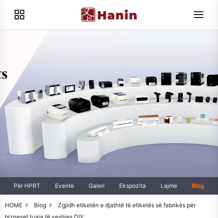
Për HPRT
Evente
Galeri
Ekspozita
Lajme
Blog
HOME
Blog
Zgjidh etiketën e djathtë të etiketës së fabrikës për
bizneset tuaja të veshjes DIY