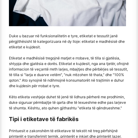
Duke u bazuar në funksionalitetin e tyre, etiketat e tessutit janë
përgjithësisht të kategorizuara në dy lloje: etiketat e madhësisë dhe
etiketat e kujdesit.
Etiketat e madhësisë tregojnë matjet e rrobave, të tilla si gjatësia,
shtypja dhe gjatësia e dorës. Etiketat e kujdesit, nga ana tjetër, ofrojnë
informacion të veçantë rreth larjes, mbajtjes dhe përbërjes së tessutit,
të tilla si "larja e duarve vetëm", "nuk rrëzohen të thata," dhe "100%
qoton." Ato synojnë të ndihmojnë konsumatorët në trajtimin e duhur
dhe kujdesin për rrobat e tyre.
Këto etiketa veshjeje duhet të jenë të lidhura përherë me prodhimin,
duke siguruar përmbajtje të qarta dhe të lexueshme edhe pas larjeve
të shumta. Kështu, ato quhen gjithashtu "etiketa të qëndrueshme."
Tipi i etiketave të fabrikës
Printuesit e zakonshëm të etiketave të tekstit në treg përfshijnë
printerët e transferimit termik, printerët e inkjet dhe printerët lazer.