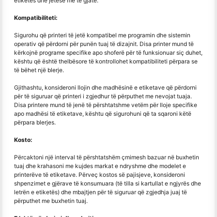
etiketës dhe jetesë më të gjatë.
Kompatibiliteti:
Sigurohu që printeri të jetë kompatibel me programin dhe sistemin
operativ që përdorni për punën tuaj të dizajnit. Disa printer mund të
kërkojnë programe specifike apo shoferë për të funksionuar siç duhet,
kështu që është thelbësore të kontrollohet kompatibiliteti përpara se
të bëhet një blerje.
Gjithashtu, konsideroni llojin dhe madhësinë e etiketave që përdorni
për të siguruar që printeri i zgjedhur të përputhet me nevojat tuaja.
Disa printere mund të jenë të përshtatshme vetëm për lloje specifike
apo madhësi të etiketave, kështu që sigurohuni që ta sqaroni këtë
përpara blerjes.
Kosto:
Përcaktoni një interval të përshtatshëm çmimesh bazuar në buxhetin
tuaj dhe krahasoni me kujdes markat e ndryshme dhe modelet e
printerëve të etiketave. Përveç kostos së pajisjeve, konsideroni
shpenzimet e gjërave të konsumuara (të tilla si kartullat e ngjyrës dhe
letrën e etiketës) dhe mbajtjen për të siguruar që zgjedhja juaj të
përputhet me buxhetin tuaj.