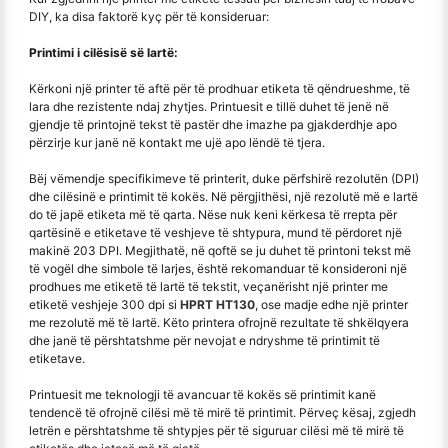
DIY, ka disa faktorë kyç për të konsideruar:
Printimi i cilësisë së lartë:
Kërkoni një printer të aftë për të prodhuar etiketa të qëndrueshme, të
lara dhe rezistente ndaj zhytjes. Printuesit e tillë duhet të jenë në
gjendje të printojnë tekst të pastër dhe imazhe pa gjakderdhje apo
përzirje kur janë në kontakt me ujë apo lëndë të tjera.
Bëj vëmendje specifikimeve të printerit, duke përfshirë rezolutën (DPI)
dhe cilësinë e printimit të kokës. Në përgjithësi, një rezolutë më e lartë
do të japë etiketa më të qarta. Nëse nuk keni kërkesa të rrepta për
qartësinë e etiketave të veshjeve të shtypura, mund të përdoret një
makinë 203 DPI. Megjithatë, në qoftë se ju duhet të printoni tekst më
të vogël dhe simbole të larjes, është rekomanduar të konsideroni një
prodhues me etiketë të lartë të tekstit, veçanërisht një printer me
etiketë veshjeje 300 dpi si
HPRT HT130
, ose madje edhe një printer
me rezolutë më të lartë. Këto printera ofrojnë rezultate të shkëlqyera
dhe janë të përshtatshme për nevojat e ndryshme të printimit të
etiketave.
Printuesit me teknologji të avancuar të kokës së printimit kanë
tendencë të ofrojnë cilësi më të mirë të printimit. Përveç kësaj, zgjedh
letrën e përshtatshme të shtypjes për të siguruar cilësi më të mirë të