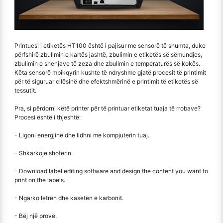
Printuesi i etiketës HT100 është i pajisur me sensorë të shumta, duke
përfshirë zbulimin e kartës jashtë, zbulimin e etiketës së sëmundjes,
zbulimin e shenjave të zeza dhe zbulimin e temperaturës së kokës.
Këta sensorë mbikqyrin kushte të ndryshme gjatë procesit të printimit
për të siguruar cilësinë dhe efektshmërinë e printimit të etiketës së
tessutit.
Pra, si përdorni këtë printer për të printuar etiketat tuaja të rrobave?
Procesi është i thjeshtë:
- Ligoni energjinë dhe lidhni me kompjuterin tuaj.
- Shkarkoje shoferin.
- Download label editing software and design the content you want to
print on the labels.
- Ngarko letrën dhe kasetën e karbonit.
- Bëj një provë.