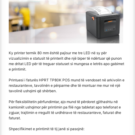
Ky printer termik 80 mm është pajisur me tre LED në sy për
vizualizimin e statusit të printerit dhe një biper të ndërtuar që punon
me dritat LED për të treguar statuset si mungesa e letrës apo gabimet
e printimit.
Printuesi i faturës HPRT TP80K POS mund të vendoset në arkivolin e
restauranteve, tavolinën e përparme dhe të montuar me mur në një
tavolinë ushqimi që shërben.
Për fleksibilitetin përfundimtar, ajo mund të përdoret gjithashtu në
kamionët ushqimor për printimin pa filë nga tabletat apo telefonat e
zgjuar, trajtimin e rregullt të urdhërave të restauranteve, faturat dhe
faturat.
Shpecifikimet e printimit të tij janë si pasojnë: