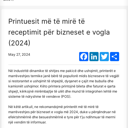
Printuesit më të mirë të
receptimit për bizneset e vogla
(2024)
Facebook
LinkedIn
Twitter
Shar
May 27, 2024
Në industritë dinamike të shitjes me pakicë dhe ushqimit, printerët e
marrëveshjes termike janë bërë të popullorë midis bizneseve të vegjël
si restorantet e ushqimit të shpejtë, dyqanet e çajit me bubulla dhe
kamionët ushqimor. Këto printera printojnë bileta dhe faturat e qarta
shpejt, kërkojnë mirëmbajtje të ulët dhe mund të integrohen lehtë me
sisteme të ndryshme të vendeve (POS).
Në këtë artikull, ne rekomandojmë printerët më të mirë të
marrëveshjes për bizneset e vogla më 2024, duke u përqëndruar në
efektshmërinë dhe besueshmërinë e tyre për t'ju ndihmuar të merrni
një vendim të informuar.