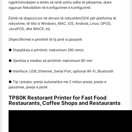
ngarkimin/daljen e letrës së lartë ashtu edhe të përparme, duke
siguruar fleksibilitet në konfigurimet e konfigurimit.
Është në dispozicion në drivers të ndryshëm/SDK për platforma të
ndryshme, të tilla si Windows, MAC, iOS, Android, Linux, OPOS,
JavaPOS, dhe WinCE, etj.
Shpecifikimet e printimit të tij janë si pasojnë:
● Shpejtësia e printimit: maksimum 260 mm/s
● Gjerësia e medias së printimit: maksimum 80 mm
● Interface: USB, Ethernet, Serial Port, optional Wi-Fi, Bluetooth
● Tip i prerjes: prerje automatike me 2 milion prerje, prerje e
pjesshme, prerje e plotë
TP80K Restorant Printer for Fast Food
Restaurants, Coffee Shops and Restaurants