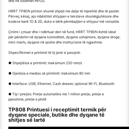
dhe në sistemet mPOS.
HRRT TP80N printon shumë shpejt me dalje të mprehtë dhe të pastër.
Përveç kësaj, ajo mbështet shtypjen e teksteve shumëgjuhësore dhe
kodeve barë 1D & 2D, duke e bërë përmbajtjen e shtypur më versatile.
Çmimi i çmuar dhe i ndërtuar deri në fund, HRRT TP80N është ideal
për përdorim në dyqane komoditeti, dyqane ushqimore, dyqane droge,
mini-marts, dyqane në qoshe dhe institucione të ngjashme.
Shpecifikimet e printimit të tij janë si pasojnë:
● Shpejtësia e printimit: maksimum 230 mm/s
● Gjerësia e medias së printimit: maksimum 80 mm
● Interface: USB, Ethernet, Cash drawer, optional Wi-Fi, Bluetooth
● Tip i prerjes: Prerje automatike me 1 milion prerje, prerje e
pjesshme, prerje e plotë
TP808 Printuesi i receptimit termik për
dyqane speciale, butike dhe dyqane të
shitjes së lartë