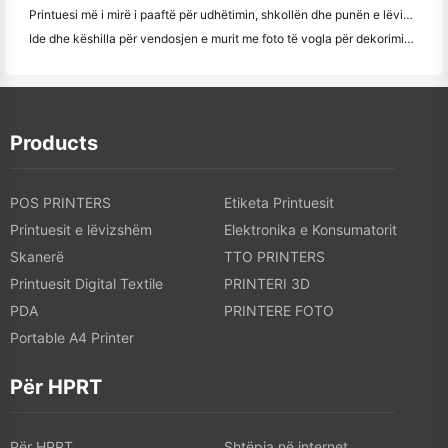
Printuesi më i mirë i paaftë për udhëtimin, shkollën dhe punën e lëvizshme: Hanin MT620 Pro Review
Ide dhe këshilla për vendosjen e murit me foto të vogla për dekorimin e dhomës së gjumit dhe konviktit
Products
POS PRINTERS
Etiketa Printuesit
Printuesit e lëvizshëm
Elektronika e Konsumatorit
Skanerë
TTO PRINTERS
Printuesit Digital Textile
PRINTERI 3D
PDA
PRINTERE FOTO
Portable A4 Printer
Për HPRT
Për HPRT
Shtëpia në internet