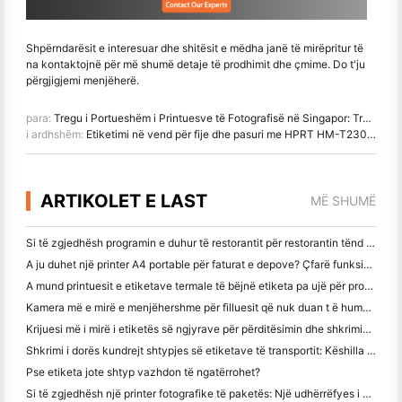
Shpërndarësit e interesuar dhe shitësit e mëdha janë të mirëpritur të
na kontaktojnë për më shumë detaje të prodhimit dhe çmime. Do t'ju
përgjigjemi menjëherë.
para:
Tregu i Portueshëm i Printuesve të Fotografisë në Singapor: Trendët dhe mundësitë
i ardhshëm:
Etiketimi në vend për fije dhe pasuri me HPRT HM-T230 Portable Thermal Transfer Label Printer
ARTIKOLET E LAST
MË SHUMË
Si të zgjedhësh programin e duhur të restorantit për restorantin tënd të vogël apo të mesëm
A ju duhet një printer A4 portable për faturat e depove? Çfarë funksionon?
A mund printuesit e etiketave termale të bëjnë etiketa pa ujë për prodhimet e biznesit të vogël?
Kamera më e mirë e menjëhershme për filluesit që nuk duan t ë humbin letër
Krijuesi më i mirë i etiketës së ngjyrave për përditësimin dhe shkrimin: Shto më shumë ngjyrë në çdo faqe
Shkrimi i dorës kundrejt shtypjes së etiketave të transportit: Këshilla për bizneset e vogla në vitin 2026
Pse etiketa jote shtyp vazhdon të ngatërrohet?
Si të zgjedhësh një printer fotografike të paketës: Një udhërrëfyes i plotë për përdoruesit e gazetave, udhëtimit dhe iPhone