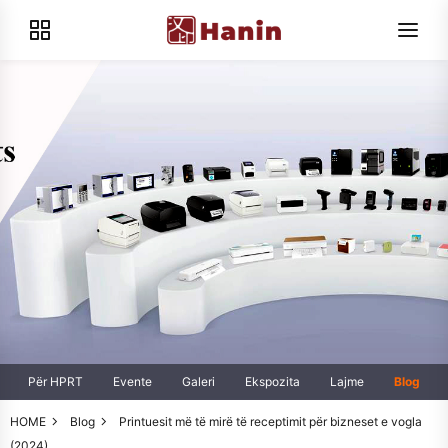
Për HPRT
Evente
Galeri
Ekspozita
Lajme
Blog
HOME
Blog
Printuesit më të mirë të receptimit për bizneset e vogla
(2024)