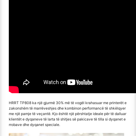
HRRT TP808 ka një gjurmë 30% më të vogël krahasuar me printerët e
zakonshëm të marrëveshjes dhe kombinon performancë të shkëlqyer
me një pamje të veçantë. Kjo është një përshtatje ideale për të dalluar
klientët e dyqaneve të larta të shitjes së pakicave të tilla si dyqanet e
rrobave dhe dyqanet speciale.