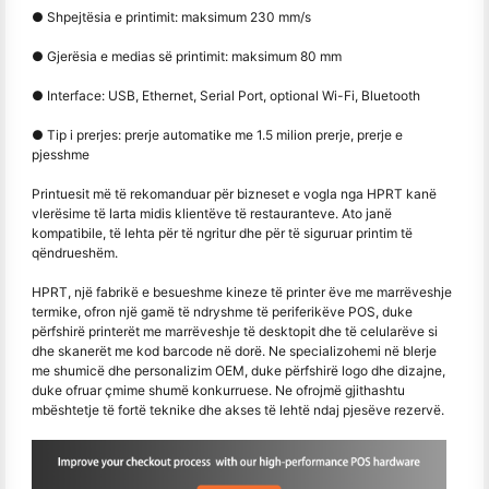
● Shpejtësia e printimit: maksimum 230 mm/s
● Gjerësia e medias së printimit: maksimum 80 mm
● Interface: USB, Ethernet, Serial Port, optional Wi-Fi, Bluetooth
● Tip i prerjes: prerje automatike me 1.5 milion prerje, prerje e
pjesshme
Printuesit më të rekomanduar për bizneset e vogla nga HPRT kanë
vlerësime të larta midis klientëve të restauranteve. Ato janë
kompatibile, të lehta për të ngritur dhe për të siguruar printim të
qëndrueshëm.
HPRT, një fabrikë e besueshme kineze të printer ëve me marrëveshje
termike, ofron një gamë të ndryshme të periferikëve POS, duke
përfshirë printerët me marrëveshje të desktopit dhe të celularëve si
dhe skanerët me kod barcode në dorë. Ne specializohemi në blerje
me shumicë dhe personalizim OEM, duke përfshirë logo dhe dizajne,
duke ofruar çmime shumë konkurruese. Ne ofrojmë gjithashtu
mbështetje të fortë teknike dhe akses të lehtë ndaj pjesëve rezervë.