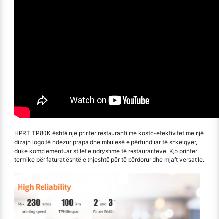
HPRT TP80K është një printer restauranti me kosto-efektivitet me një
dizajn logo të ndezur prapa dhe mbulesë e përfunduar të shkëlqyer,
duke komplementuar stilet e ndryshme të restauranteve. Kjo printer
termike për faturat është e thjeshtë për të përdorur dhe mjaft versatile.