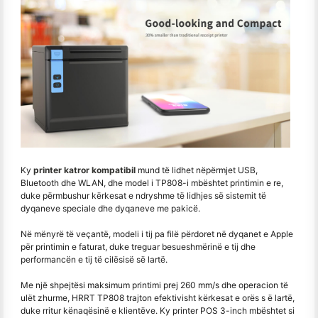
Ky
printer katror kompatibil
mund të lidhet nëpërmjet USB,
Bluetooth dhe WLAN, dhe model i TP808-i mbështet printimin e re,
duke përmbushur kërkesat e ndryshme të lidhjes së sistemit të
dyqaneve speciale dhe dyqaneve me pakicë.
Në mënyrë të veçantë, modeli i tij pa filë përdoret në dyqanet e Apple
për printimin e faturat, duke treguar besueshmërinë e tij dhe
performancën e tij të cilësisë së lartë.
Me një shpejtësi maksimum printimi prej 260 mm/s dhe operacion të
ulët zhurme, HRRT TP808 trajton efektivisht kërkesat e orës s ë lartë,
duke rritur kënaqësinë e klientëve. Ky printer POS 3-inch mbështet si