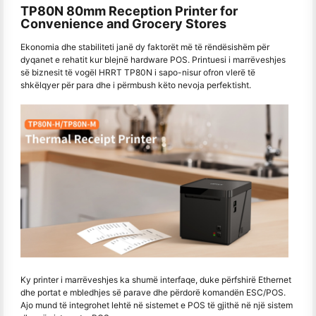
TP80N 80mm Reception Printer for
Convenience and Grocery Stores
Ekonomia dhe stabiliteti janë dy faktorët më të rëndësishëm për
dyqanet e rehatit kur blejnë hardware POS. Printuesi i marrëveshjes
së biznesit të vogël HRRT TP80N i sapo-nisur ofron vlerë të
shkëlqyer për para dhe i përmbush këto nevoja perfektisht.
Ky printer i marrëveshjes ka shumë interfaqe, duke përfshirë Ethernet
dhe portat e mbledhjes së parave dhe përdorë komandën ESC/POS.
Ajo mund të integrohet lehtë në sistemet e POS të gjithë në një sistem