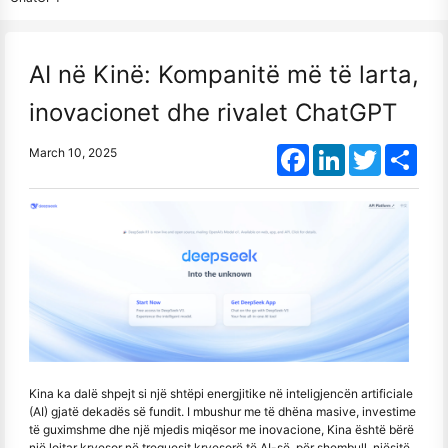
AI në Kinë: Kompanitë më të larta,
inovacionet dhe rivalet ChatGPT
Facebook
LinkedIn
Twitter
Shar
March 10, 2025
Kina ka dalë shpejt si një shtëpi energjitike në inteligjencën artificiale
(AI) gjatë dekadës së fundit. I mbushur me të dhëna masive, investime
të guximshme dhe një mjedis miqësor me inovacione, Kina është bërë
një lojtar kryesor në treguesit kryesorë të AI-së, për shembull, njësitë