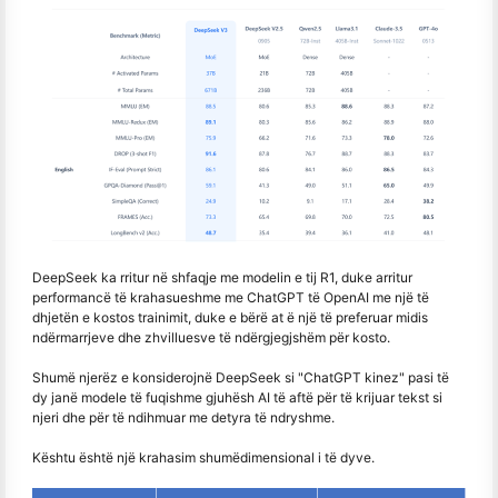
DeepSeek ka rritur në shfaqje me modelin e tij R1, duke arritur
performancë të krahasueshme me ChatGPT të OpenAI me një të
dhjetën e kostos trainimit, duke e bërë at ë një të preferuar midis
ndërmarrjeve dhe zhvilluesve të ndërgjegjshëm për kosto.
Shumë njerëz e konsiderojnë DeepSeek si "ChatGPT kinez" pasi të
dy janë modele të fuqishme gjuhësh AI të aftë për të krijuar tekst si
njeri dhe për të ndihmuar me detyra të ndryshme.
Kështu është një krahasim shumëdimensional i të dyve.