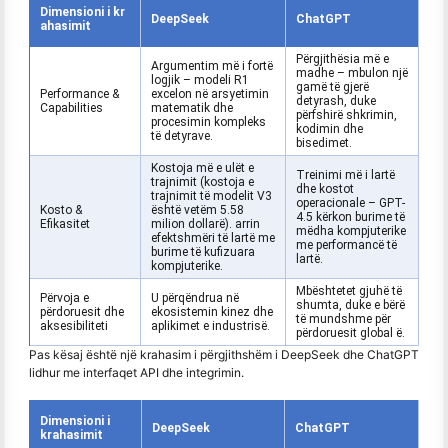
Dimensioni i kr
DeepSeek
ChatGPT
ahasimit
Përgjithësia më e
Argumentim më i fortë
madhe – mbulon një
logjik – modeli R1
gamë të gjerë
Performance &
excelon në arsyetimin
detyrash, duke
Capabilities
matematik dhe
përfshirë shkrimin,
procesimin kompleks
kodimin dhe
të detyrave.
bisedimet.
Kostoja më e ulët e
Treinimi më i lartë
trajnimit (kostoja e
dhe kostot
trajnimit të modelit V3
operacionale – GPT-
Kosto &
është vetëm 5.58
4.5 kërkon burime të
Efikasitet
milion dollarë). arrin
mëdha kompjuterike
efektshmëri të lartë me
me performancë të
burime të kufizuara
lartë.
kompjuterike.
Mbështetet gjuhë të
Përvoja e
U përqëndrua në
shumta, duke e bërë
përdoruesit dhe
ekosistemin kinez dhe
të mundshme për
aksesibiliteti
aplikimet e industrisë.
përdoruesit global ë.
Pas kësaj është një krahasim i përgjithshëm i DeepSeek dhe ChatGPT
lidhur me interfaqet API dhe integrimin.
Dimensioni i
DeepSeek
ChatGPT
krahasimit