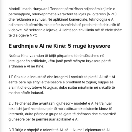
Modeli i madh Hunyuan i Tencent përmirëson ndjeshëm krijimin e
përmbajtjeve, ndërveprimet e karakterit të lojës jo-lojtarësh (NPC)
dhe reklamën e synuar. Në aplikimet komerciale, teknologjia e AI
ndihmon në përmirësimin e efektshmërisë së prodhimit të shkurtër të
videove. Në sektorin e lojrave, AI lehtëson zhvillimin më të efektshëm
të dialogeve NPC.
E ardhmja e AI në Kinë: 5 rrugë kryesore
Ndërsa Kina vazhdon të bëjë përparime të rëndësishme në
inteligjencën artificiale, këtu janë pesë mënyra kryesore për të
ardhmen e AI në Kinë:
1 ️⃣ Shkalla e industrisë dhe integrimi i spektrit të plotë i AI-së – AI
është bërë një shtyllë thelbësore e prodhimit të zgjuar, bujqësisë,
arsimit dhe qyteteve të zgjuar, duke nxitur miratimin në shkallë të
madhe nëpër industri.
2 ️⃣ Të dhënat dhe avantazhi gjuhësor – modelet e AI të trajnuar
lokalisht janë vendosur për të mbizotëruar ekosistemin kinez të
internetit, duke përdorur grupe të gjera të dhënash dhe ekspertizë
gjuhësore për të përmirësuar aplikimet e AI.
3 ️⃣ Rritja e shpejtë e talentit të AI-së --
Numri i diplomuar të AI