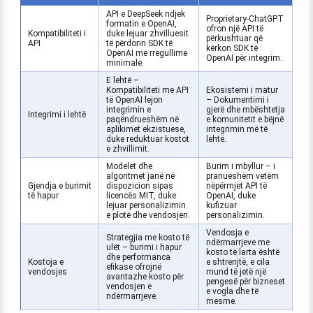
API e DeepSeek ndjek
Proprietary-ChatGPT
formatin e OpenAI,
ofron një API të
Kompatibiliteti i
duke lejuar zhvilluesit
përkushtuar që
API
të përdorin SDK të
kërkon SDK të
OpenAI me rregullime
OpenAI për integrim.
minimale.
E lehtë –
Kompatibiliteti me API
Ekosistemi i matur
të OpenAI lejon
– Dokumentimi i
integrimin e
gjerë dhe mbështetja
Integrimi i lehtë
paqëndrueshëm në
e komunitetit e bëjnë
aplikimet ekzistuese,
integrimin më të
duke reduktuar kostot
lehtë.
e zhvillimit.
Modelet dhe
Burim i mbyllur – i
algoritmet janë në
pranueshëm vetëm
Gjendja e burimit
dispozicion sipas
nëpërmjet API të
të hapur
licencës MIT, duke
OpenAI, duke
lejuar personalizimin
kufizuar
e plotë dhe vendosjen.
personalizimin.
Vendosja e
Strategjia me kosto të
ndërmarrjeve me
ulët – burimi i hapur
kosto të larta është
dhe performanca
Kostoja e
e shtrenjtë, e cila
efikase ofrojnë
vendosjes
mund të jetë një
avantazhe kosto për
pengesë për bizneset
vendosjen e
e vogla dhe të
ndërmarrjeve.
mesme.