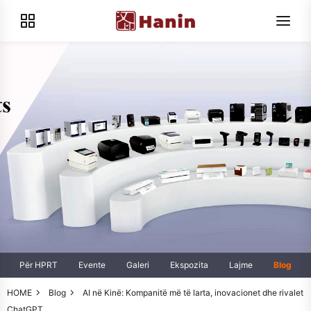
Për HPRT
Evente
Galeri
Ekspozita
Lajme
Blog
HOME
Blog
AI në Kinë: Kompanitë më të larta, inovacionet dhe rivalet
ChatGPT