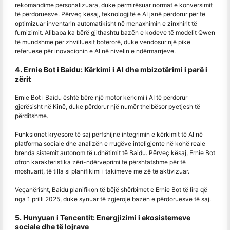
rekomandime personalizuara, duke përmirësuar normat e konversimit
të përdoruesve. Përveç kësaj, teknologjitë e AI janë përdorur për të
optimizuar inventarin automatikisht në menaxhimin e zinxhirit të
furnizimit. Alibaba ka bërë gjithashtu bazën e kodeve të modelit Qwen
të mundshme për zhvilluesit botërorë, duke vendosur një pikë
referuese për inovacionin e AI në nivelin e ndërmarrjeve.
4. Ernie Bot i Baidu: Kërkimi i AI dhe mbizotërimi i parë i
zërit
Ernie Bot i Baidu është bërë një motor kërkimi i AI të përdorur
gjerësisht në Kinë, duke përdorur një numër thelbësor pyetjesh të
përditshme.
Funksionet kryesore të saj përfshijnë integrimin e kërkimit të AI në
platforma sociale dhe analizën e rrugëve inteligjente në kohë reale
brenda sistemit autonom të udhëtimit të Baidu. Përveç kësaj, Ernie Bot
ofron karakteristika zëri-ndërveprimi të përshtatshme për të
moshuarit, të tilla si planifikimi i takimeve me zë të aktivizuar.
Veçanërisht, Baidu planifikon të bëjë shërbimet e Ernie Bot të lira që
nga 1 prilli 2025, duke synuar të zgjerojë bazën e përdoruesve të saj.
5. Hunyuan i Tencentit: Energjizimi i ekosistemeve
sociale dhe të lojrave