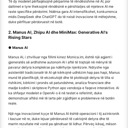
Të dy modelet përfaqësojnë përparime të rëndësishme në AI, por
dallimet e tyre theksojnë rëndësinë e përshtatjes së mjeteve AI me
raste specifike përdorimi. Ndërsa gara AI intensifikohet, konkurrenca
midis DeepSeek dhe ChatGPT do të nxisë inovacione të mëtejshme,
duke përfituar përdoruesit në botë.
2. Manus AI, Zhipu AI dhe MiniMax: Generative AI's
Rising Stars
● Manus AI
Manus AI, i zhvilluar nga fillimi kinez Monica.im, është një agjent i
gjeneratës së ardhshme autonom AI i aftë të trajtojë në mënyrë të
pavarur detyra komplekse pa ndërhyrje njerëzore. Ndryshe nga
asistentët tradicionalë të AI që kërkojnë udhëzim hap pas hapi, Manus
mund të planifikojë, të ekzekutojë dhe të plotësojë detyra të tilla si
rishikimi, kërkimi i pronës së patundshme, analiza financiare dhe
madje kodimi i skripteve Python apo vendosja e faqeve interaktive. Ai
ka shfaqur modelet e OpenAI-s ë në testet e referimit, duke
demonstruar aftësi më të larta për zgjidhjen e problemeve në botën
reale.
Një nga inovacionet kyçe të Manus AI është operacioni i tij azinkronik
i bazuar në re, duke lejuar përdoruesit të caktojnë detyra dhe të
marrin rezultate më vonë pa qëndruar të lidhur. Përveç kësaj, mëson