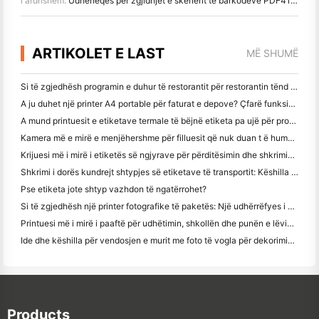
i ardhshëm:
Udhëheqës për zgjidhjet e skenerit të barkodëve PDF417: Aplikacione, skenerë online dhe hardware
ARTIKOLET E LAST
MË SHUMË
Si të zgjedhësh programin e duhur të restorantit për restorantin tënd të vogël apo të mesëm
A ju duhet një printer A4 portable për faturat e depove? Çfarë funksionon?
A mund printuesit e etiketave termale të bëjnë etiketa pa ujë për prodhimet e biznesit të vogël?
Kamera më e mirë e menjëhershme për filluesit që nuk duan t ë humbin letër
Krijuesi më i mirë i etiketës së ngjyrave për përditësimin dhe shkrimin: Shto më shumë ngjyrë në çdo faqe
Shkrimi i dorës kundrejt shtypjes së etiketave të transportit: Këshilla për bizneset e vogla në vitin 2026
Pse etiketa jote shtyp vazhdon të ngatërrohet?
Si të zgjedhësh një printer fotografike të paketës: Një udhërrëfyes i plotë për përdoruesit e gazetave, udhëtimit dhe iPhone
Printuesi më i mirë i paaftë për udhëtimin, shkollën dhe punën e lëvizshme: Hanin MT620 Pro Review
Ide dhe këshilla për vendosjen e murit me foto të vogla për dekorimin e dhomës së gjumit dhe konviktit
Products