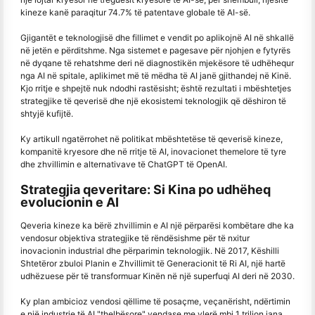
kineze kanë paraqitur 74.7% të patentave globale të AI-së.
Gjigantët e teknologjisë dhe fillimet e vendit po aplikojnë AI në shkallë
në jetën e përditshme. Nga sistemet e pagesave për njohjen e fytyrës
në dyqane të rehatshme deri në diagnostikën mjekësore të udhëhequr
nga AI në spitale, aplikimet më të mëdha të AI janë gjithandej në Kinë.
Kjo rritje e shpejtë nuk ndodhi rastësisht; është rezultati i mbështetjes
strategjike të qeverisë dhe një ekosistemi teknologjik që dëshiron të
shtyjë kufijtë.
Ky artikull ngatërrohet në politikat mbështetëse të qeverisë kineze,
kompanitë kryesore dhe në rritje të AI, inovacionet themelore të tyre
dhe zhvillimin e alternativave të ChatGPT të OpenAI.
Strategjia qeveritare: Si Kina po udhëheq
evolucionin e AI
Qeveria kineze ka bërë zhvillimin e AI një përparësi kombëtare dhe ka
vendosur objektiva strategjike të rëndësishme për të nxitur
inovacionin industrial dhe përparimin teknologjik. Në 2017, Këshilli
Shtetëror zbuloi Planin e Zhvillimit të Generacionit të Ri AI, një hartë
udhëzuese për të transformuar Kinën në një superfuqi AI deri në 2030.
Ky plan ambicioz vendosi qëllime të posaçme, veçanërisht, ndërtimin
e një industrie të AI "thelbësore" vendase me vlerë mbi 1 trilion jana