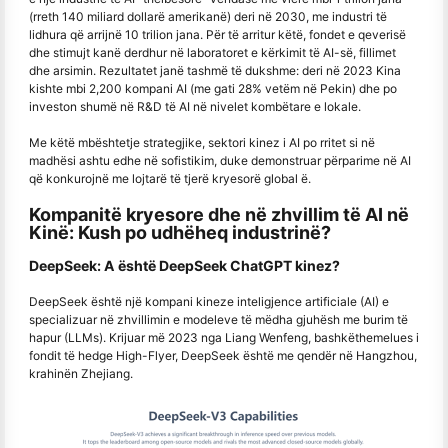
(rreth 140 miliard dollarë amerikanë) deri në 2030, me industri të
lidhura që arrijnë 10 trilion jana. Për të arritur këtë, fondet e qeverisë
dhe stimujt kanë derdhur në laboratoret e kërkimit të AI-së, fillimet
dhe arsimin. Rezultatet janë tashmë të dukshme: deri në 2023 Kina
kishte mbi 2,200 kompani AI (me gati 28% vetëm në Pekin) dhe po
investon shumë në R&D të AI në nivelet kombëtare e lokale.
Me këtë mbështetje strategjike, sektori kinez i AI po rritet si në
madhësi ashtu edhe në sofistikim, duke demonstruar përparime në AI
që konkurojnë me lojtarë të tjerë kryesorë global ë.
Kompanitë kryesore dhe në zhvillim të AI në
Kinë: Kush po udhëheq industrinë?
DeepSeek: A është DeepSeek ChatGPT kinez?
DeepSeek është një kompani kineze inteligjence artificiale (AI) e
specializuar në zhvillimin e modeleve të mëdha gjuhësh me burim të
hapur (LLMs). Krijuar më 2023 nga Liang Wenfeng, bashkëthemelues i
fondit të hedge High-Flyer, DeepSeek është me qendër në Hangzhou,
krahinën Zhejiang.