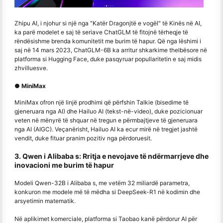
Zhipu AI, i njohur si një nga "Katër Dragonjtë e vogël" të Kinës në AI,
ka parë modelet e saj të seriave ChatGLM të fitojnë tërheqje të
rëndësishme brenda komunitetit me burim të hapur. Që nga lëshimi i
saj në 14 mars 2023, ChatGLM-6B ka arritur shkarkime thelbësore në
platforma si Hugging Face, duke pasqyruar popullaritetin e saj midis
zhvilluesve.
● MiniMax
MiniMax ofron një linjë prodhimi që përfshin Talkie (bisedime të
gjeneruara nga AI) dhe Hailuo AI (tekst-në-video), duke pozicionuar
veten në mënyrë të shquar në tregun e përmbajtjeve të gjeneruara
nga AI (AIGC). Veçanërisht, Hailuo AI ka ecur mirë në tregjet jashtë
vendit, duke fituar pranim pozitiv nga përdoruesit.
3. Qwen i Alibaba s: Rritja e nevojave të ndërmarrjeve dhe
inovacioni me burim të hapur
Modeli Qwen-32B i Alibaba s, me vetëm 32 miliardë parametra,
konkuron me modele më të mëdha si DeepSeek-R1 në kodimin dhe
arsyetimin matematik.
Në aplikimet komerciale, platforma si Taobao kanë përdorur AI për