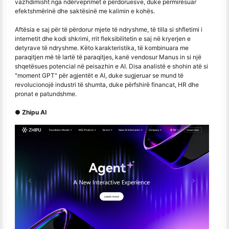
vazhdimisht nga ndërveprimet e përdoruesve, duke përmirësuar
efektshmërinë dhe saktësinë me kalimin e kohës.
Aftësia e saj për të përdorur mjete të ndryshme, të tilla si shfletimi i
internetit dhe kodi shkrimi, rrit fleksibilitetin e saj në kryerjen e
detyrave të ndryshme. Këto karakteristika, të kombinuara me
paraqitjen më të lartë të paraqitjes, kanë vendosur Manus in si një
shqetësues potencial në peisazhin e AI. Disa analistë e shohin atë si
"moment GPT" për agjentët e AI, duke sugjeruar se mund të
revolucionojë industri të shumta, duke përfshirë financat, HR dhe
pronat e patundshme.
● Zhipu AI