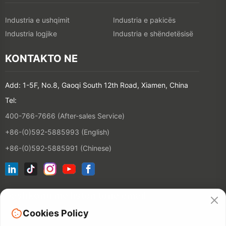
Industria e ushqimit
Industria e pakicës
Industria logjike
Industria e shëndetësisë
KONTAKTO NE
Add: 1-5F, No.8, Gaoqi South 12th Road, Xiamen, China
Tel:
400-766-7666 (After-sales Service)
+86-(0)592-5885993 (English)
+86-(0)592-5885991 (Chinese)
bashkohu me listën tonë email
Cookies Policy
KONTAKT