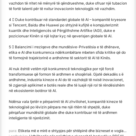
vazhdon të rritet në mënyrë të qëndrueshme, duke ofruar një tubacion
të fortë talenti për të nxitur inovacionin teknologjik në vazhdim.
4 ️⃣ Duke kontribuar në standardet globale të AI – kompanitë kryesore
si Tencent, Baidu dhe Huawei po shtyjnë kufijtë e kompjuterizmit
kuantik dhe Inteligjencës së Përgjithshme Artifike (AGI), duke e
pozicionuar Kinën si një lojtar kyç në qeverisjen globale të AI.
5 ️⃣ Balancimi i rreziqeve dhe mundësive
-
Privatësia e të dhënave,
etika e AI dhe konkurrenca ndërkombëtare mbeten sfida kritike që do
të formojnë trajektorinë e ardhshme të sektorit të AI të Kinës.
AI nuk është vetëm një konkurrencë teknologjike por një forcë
transformuese që formon të ardhmen e shoqërisë. Gjatë dekadës s ë
ardhshme, industria kineze e AI do të vazhdojë të nxisë inovacionet,
të zgjerojë aplikimet e botës reale dhe të luajë një rol të rëndësishëm
në ekosistemin botëror të AI.
Ndërsa vala tjetër e përparimit të AI zhvillohet, kompanitë kineze të
teknologjisë po lëvizin përpara me një ritëm të shpejtë, duke
përqafuar mundësitë globale dhe duke kontribuar në të ardhmen
inteligjente të njerëzimit.
para:
Etiketa më e mirë e shtypjes për shtëpinë dhe bizneset e vogla 2025