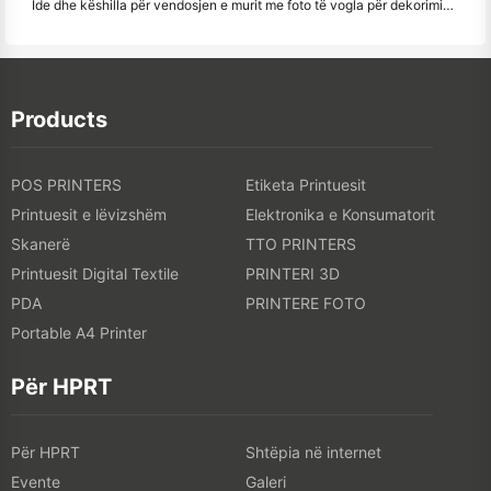
Ide dhe këshilla për vendosjen e murit me foto të vogla për dekorimin e dhomës së gjumit dhe konviktit
Products
POS PRINTERS
Etiketa Printuesit
Printuesit e lëvizshëm
Elektronika e Konsumatorit
Skanerë
TTO PRINTERS
Printuesit Digital Textile
PRINTERI 3D
PDA
PRINTERE FOTO
Portable A4 Printer
Për HPRT
Për HPRT
Shtëpia në internet
Evente
Galeri