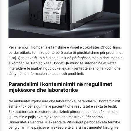
Për shembull, kompania e famshme e vogël e çokollatës ChocoHigos
përdor etiketa termike për të bërë pako të përshtatshme për prodhimet
e saj. Çdo etiketë ka një dizajn unik që përfaqëson marka dhe imazhin
e kompanisë. Përveç kësaj, kodet QR mund të shtohen në etiketat
interaktive të marketingut, duke lejuar klientët të skanojnë kodin dhe
të hyjnë në informacion shtesë rreth prodhimit.
Parandalimi i kontaminimit në rregullimet
mjekësore dhe laboratorike
Në ambientet mjekësore dhe laboratorike, parandalimi i kontaminimit
është kritik për sigurimin e pacientit dhe rezultatet e sakta të testit.
Etiketat termale rezistente sterilizimit përdoren për identifikimin dhe
gjurmimin e pajisjeve mjekësore dhe mostrave. Për shembull,
Universiteti i Qendrës Mjekësore të Pitsburgut përdor etiketa termike
për gjurmimin e pajisjeve mjekësore të tilla si instrumentet kirurgjike.