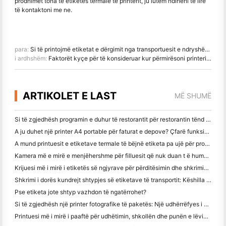
prodhimet tona të etiketës termale të printerit, ju lutem ndiheni të lirë
të kontaktoni me ne.
para:
Si të printojmë etiketat e dërgimit nga transportuesit e ndryshëm të logjikës
i ardhshëm:
Faktorët kyçe për të konsideruar kur përmirësoni printerin tuaj të etiketës termike
ARTIKOLET E LAST
MË SHUMË
Si të zgjedhësh programin e duhur të restorantit për restorantin tënd të vogël apo të mesëm
A ju duhet një printer A4 portable për faturat e depove? Çfarë funksionon?
A mund printuesit e etiketave termale të bëjnë etiketa pa ujë për prodhimet e biznesit të vogël?
Kamera më e mirë e menjëhershme për filluesit që nuk duan t ë humbin letër
Krijuesi më i mirë i etiketës së ngjyrave për përditësimin dhe shkrimin: Shto më shumë ngjyrë në çdo faqe
Shkrimi i dorës kundrejt shtypjes së etiketave të transportit: Këshilla për bizneset e vogla në vitin 2026
Pse etiketa jote shtyp vazhdon të ngatërrohet?
Si të zgjedhësh një printer fotografike të paketës: Një udhërrëfyes i plotë për përdoruesit e gazetave, udhëtimit dhe iPhone
Printuesi më i mirë i paaftë për udhëtimin, shkollën dhe punën e lëvizshme: Hanin MT620 Pro Review