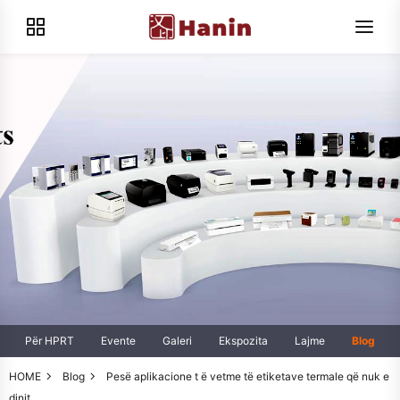
Për HPRT
Evente
Galeri
Ekspozita
Lajme
Blog
HOME
Blog
Pesë aplikacione t ë vetme të etiketave termale që nuk e
dinit