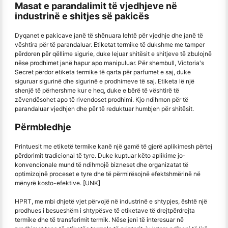
Masat e parandalimit të vjedhjeve në
industrinë e shitjes së pakicës
Dyqanet e pakicave janë të shënuara lehtë për vjedhje dhe janë të
vështira për të parandaluar. Etiketat termike të dukshme me tamper
përdoren për qëllime sigurie, duke lejuar shitësit e shitjeve të zbulojnë
nëse prodhimet janë hapur apo manipuluar. Për shembull, Victoria's
Secret përdor etiketa termike të qarta për parfumet e saj, duke
siguruar sigurinë dhe sigurinë e prodhimeve të saj. Etiketa lë një
shenjë të përhershme kur e heq, duke e bërë të vështirë të
zëvendësohet apo të rivendoset prodhimi. Kjo ndihmon për të
parandaluar vjedhjen dhe për të reduktuar humbjen për shitësit.
Përmbledhje
Printuesit me etiketë termike kanë një gamë të gjerë aplikimesh përtej
përdorimit tradicional të tyre. Duke kuptuar këto aplikime jo-
konvencionale mund të ndihmojë bizneset dhe organizatat të
optimizojnë proceset e tyre dhe të përmirësojnë efektshmërinë në
mënyrë kosto-efektive. [UNK]
HPRT, me mbi dhjetë vjet përvojë në industrinë e shtypjes, është një
prodhues i besueshëm i shtypësve të etiketave të drejtpërdrejta
termike dhe të transferimit termik. Nëse jeni të interesuar në