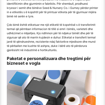
identifikimin dhe gjurmimin e fabrikës. Për shembull, prodhuesi
kryesor i semit dhe bimëve Seed & Nursery Co. i Gurney përdor printer
in e etiketës s ë kopshtit për të printuar etiketa për të gjurmuar mijëra
bimë në serën e tyre.
Çdo bimë është etiketuar me një etiketë të kopshtisë s ë transferimit
termal që përmban informacion të tillë si emri i bimës, varieteti dhe
udhëzimet e mbjelljes. Kjo ndihmon për të ndjekur bimët dhe për të
siguruar që ato të marrin kujdesin e duhur. Etiketat e transferit termal
janë të qëndrueshme, rezistente ndaj faktorëve mjedisore dhe mund
të përballen me kushte të ashpra, duke i bërë ato të përdorura
gjerësisht në industrinë e hortikulturës.
Paketat e personalizuara dhe tregtimi për
bizneset e vogla