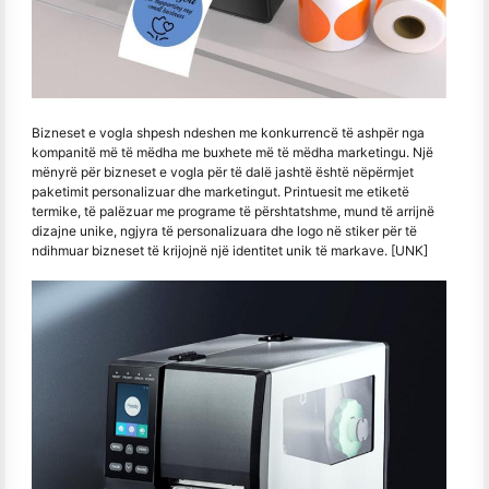
Bizneset e vogla shpesh ndeshen me konkurrencë të ashpër nga
kompanitë më të mëdha me buxhete më të mëdha marketingu. Një
mënyrë për bizneset e vogla për të dalë jashtë është nëpërmjet
paketimit personalizuar dhe marketingut. Printuesit me etiketë
termike, të palëzuar me programe të përshtatshme, mund të arrijnë
dizajne unike, ngjyra të personalizuara dhe logo në stiker për të
ndihmuar bizneset të krijojnë një identitet unik të markave. [UNK]