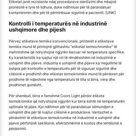
Etiketat janë rezistente ndaj procedurave sterilizimi dhe mbajnë
pronësitë e tyre të lidhura, duke ndihmuar për të parandaluar
kontaminimin dhe për të përmirësuar sigurinë e pacientit. [UNK]
Kontrolli i temperaturës në industrinë
ushqimore dhe pijesh
Përveç etiketave termike konvencionale, printerët e etiketave
termike mund të printojnë gjithashtu "etiketat termochromike" të
mahnitshme që ndryshojnë ngjyrën bazuar në temperatura specifike.
Ky karakteristik ka luajtur një rol të rëndësishëm në industrinë e
ushqimit dhe pijeve. Industria e ushqimit dhe pijeve ka rregullime të
ashpra për kontrollin e temperaturës për të siguruar sigurinë dhe
cilësinë e prodhimit dhe etiketat termokromike mund të përdoren për
prodhime të ndjeshme nga temperatura të tilla si birra, vera dhe
prodhimet qumësht.
Për shembull, birra e famshme Coors Light përdor etiketa
termokromike që ndryshojnë ngjyrën kur birra është në temperaturën
optimale të pijes. Kjo ndihmon për të parandaluar sëmundjen e
ushqimit dhe për të ruajtur cilësinë e produkteve. Vantazhet e
përdorimit të etiketave termokromike në industrinë e ushqimit dhe
pijeve përfshijnë saktësinë, efektshmërinë e kostos dhe lehtësinë e
përdorimit.