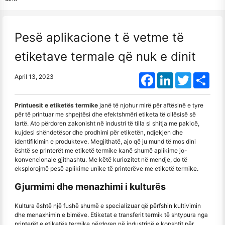
Pesë aplikacione t ë vetme të
etiketave termale që nuk e dinit
Facebook
LinkedIn
Twitter
Shar
April 13, 2023
Printuesit e etiketës termike
janë të njohur mirë për aftësinë e tyre
për të printuar me shpejtësi dhe efektshmëri etiketa të cilësisë së
lartë. Ato përdoren zakonisht në industri të tilla si shitja me pakicë,
kujdesi shëndetësor dhe prodhimi për etiketën, ndjekjen dhe
identifikimin e produkteve. Megjithatë, ajo që ju mund të mos dini
është se printerët me etiketë termike kanë shumë aplikime jo-
konvencionale gjithashtu. Me këtë kuriozitet në mendje, do të
eksplorojmë pesë aplikime unike të printerëve me etiketë termike.
Gjurmimi dhe menazhimi i kulturës
Kultura është një fushë shumë e specializuar që përfshin kultivimin
dhe menaxhimin e bimëve. Etiketat e transferit termik të shtypura nga
printerët e etiketës termike përdoren në industrinë e kopshtit për