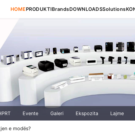
HOME
PRODUKTI
Brands
DOWNLOADS
Solutions
KO
HPRT
Evente
Galeri
Ekspozita
Lajme
itjen e modës?