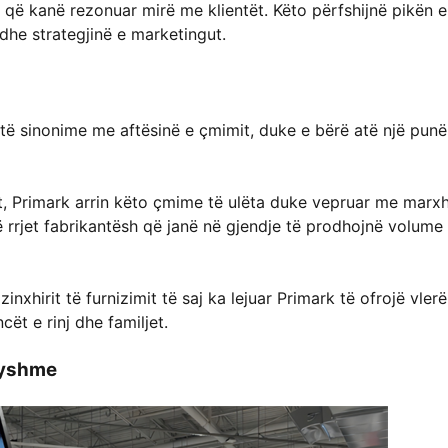
ë që kanë rezonuar mirë me klientët. Këto përfshijnë pikën e
he strategjinë e marketingut.
të sinonime me aftësinë e çmimit, duke e bërë atë një punë
t, Primark arrin këto çmime të ulëta duke vepruar me marx
 rrjet fabrikantësh që janë në gjendje të prodhojnë volume 
inxhirit të furnizimit të saj ka lejuar Primark të ofrojë vler
ët e rinj dhe familjet.
ryshme