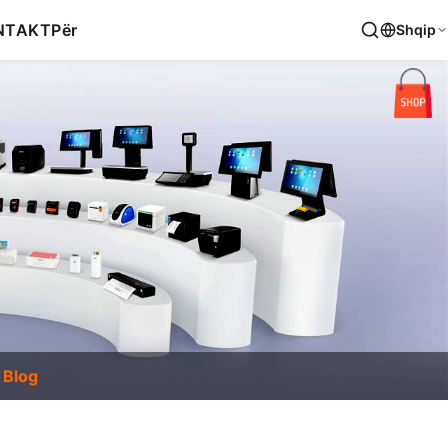
NTAKT
Për
Shqip
Blog