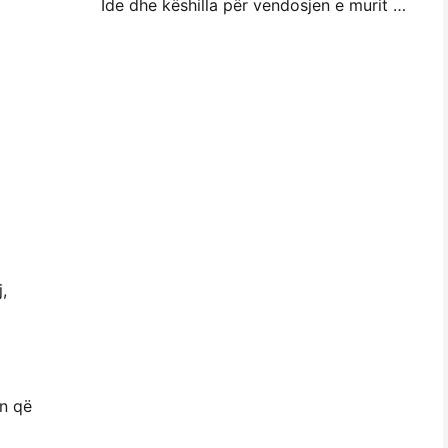
Ide dhe këshilla për vendosjen e murit me foto të vogla për dekorimin e dhomës së gjumit dhe konviktit
,
an që