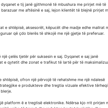
e dyqanet e tij janë gjithmonë të mbushura me prirjet më të
razuar me aftësinë e saj, lejon klientët të blejnë prirjet 
lrat e shtëpisë, aksesorët, këpucët dhe madje edhe mallrat 
guruar që çdo blerës të shkojë me një gjetje të preferuar.
një çelës tjetër për suksesin e saj. Dyqanet e saj janë
at e qytetit dhe zonat e trafikut të lartë për të maksimalizu
e shtëpisë, ofron një përvojë të rehatshme me një ndalesë
strategjike e produkteve dhe tregtia vizuale efektive tërheq
blerje.
platform ë e tregtisë elektronike. Ndërsa kjo rrit prirjen 