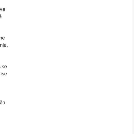
ave
ë
 në
nia,
uke
pisë
bën