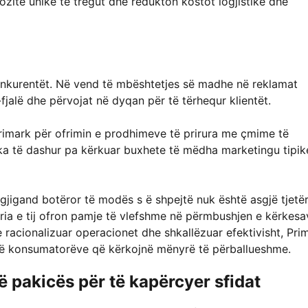
pozitë unike të tregut dhe redukton kostot logjistike dhe
onkurentët. Në vend të mbështetjes së madhe në reklamat
fjalë dhe përvojat në dyqan për të tërhequr klientët.
rimark për ofrimin e prodhimeve të prirura me çmime të
a të dashur pa kërkuar buxhete të mëdha marketingu tipik
ë gjigand botëror të modës s ë shpejtë nuk është asgjë tjetë
storia e tij ofron pamje të vlefshme në përmbushjen e kërkesa
racionalizuar operacionet dhe shkallëzuar efektivisht, Pri
të konsumatorëve që kërkojnë mënyrë të përballueshme.
të pakicës për të kapërcyer sfidat