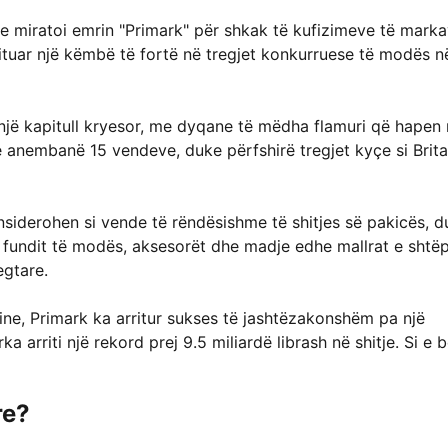
e miratoi emrin "Primark" për shkak të kufizimeve të mark
fituar një këmbë të fortë në tregjet konkurruese të modës n
një kapitull kryesor, me dyqane të mëdha flamuri që hapen
anembanë 15 vendeve, duke përfshirë tregjet kyçe si Brita
iderohen si vende të rëndësishme të shitjes së pakicës, d
ë fundit të modës, aksesorët dhe madje edhe mallrat e shtë
egtare.
ine, Primark ka arritur sukses të jashtëzakonshëm pa një
a arriti një rekord prej 9.5 miliardë librash në shitje. Si e 
re?