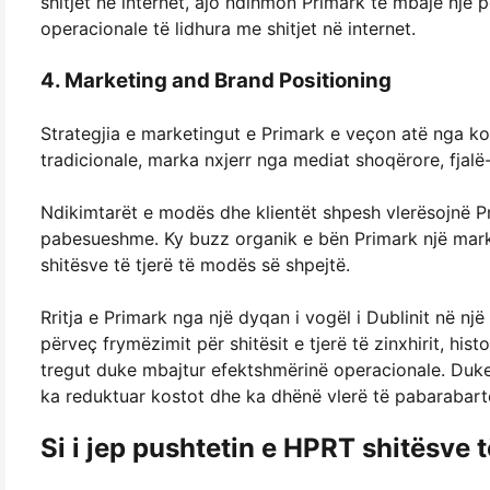
shitjet në internet, ajo ndihmon Primark të mbajë një 
operacionale të lidhura me shitjet në internet.
4. Marketing and Brand Positioning
Strategjia e marketingut e Primark e veçon atë nga k
tradicionale, marka nxjerr nga mediat shoqërore, fjalë-
Ndikimtarët e modës dhe klientët shpesh vlerësojnë P
pabesueshme. Ky buzz organik e bën Primark një mark
shitësve të tjerë të modës së shpejtë.
Rritja e Primark nga një dyqan i vogël i Dublinit në nj
përveç frymëzimit për shitësit e tjerë të zinxhirit, hi
tregut duke mbajtur efektshmërinë operacionale. Duke 
ka reduktuar kostot dhe ka dhënë vlerë të pabarabar
Si i jep pushtetin e HPRT shitësve 