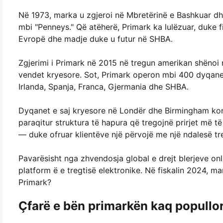
Në 1973, marka u zgjeroi në Mbretërinë e Bashkuar dh
mbi "Penneys." Që atëherë, Primark ka lulëzuar, duke 
Evropë dhe madje duke u futur në SHBA.
Zgjerimi i Primark në 2015 në tregun amerikan shënoi 
vendet kryesore. Sot, Primark operon mbi 400 dyqane 
Irlanda, Spanja, Franca, Gjermania dhe SHBA.
Dyqanet e saj kryesore në Londër dhe Birmingham kons
paraqitur struktura të hapura që tregojnë prirjet më t
— duke ofruar klientëve një përvojë me një ndalesë tr
Pavarësisht nga zhvendosja global e drejt blerjeve onl
platform ë e tregtisë elektronike. Në fiskalin 2024, mark
Primark?
Çfarë e bën primarkën kaq popullo