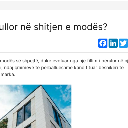
llor në shitjen e modës?
Faceboo
Link
modës së shpejtë, duke evoluar nga një fillim i përulur në n
tij ndaj çmimeve të përballueshme kanë fituar besnikëri të
 marka.