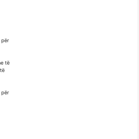
 për
he të
të
ë për