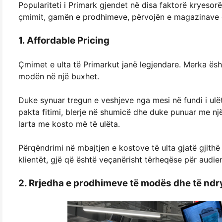
Populariteti i Primark gjendet në disa faktorë kryesor
çmimit, gamën e prodhimeve, përvojën e magazinave d
1. Affordable Pricing
Çmimet e ulta të Primarkut janë legjendare. Merka ësh
modën në një buxhet.
Duke synuar tregun e veshjeve nga mesi në fundi i ulë
pakta fitimi, blerje në shumicë dhe duke punuar me një
larta me kosto më të ulëta.
Përqëndrimi në mbajtjen e kostove të ulta gjatë gjithë z
klientët, gjë që është veçanërisht tërheqëse për audienc
2. Rrjedha e prodhimeve të modës dhe të nd