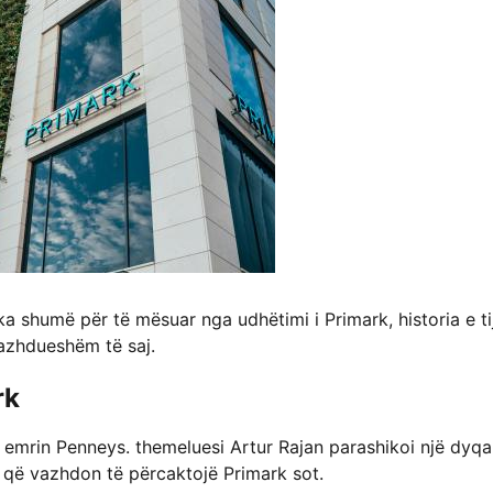
, ka shumë për të mësuar nga udhëtimi i Primark, historia e tij
 vazhdueshëm të saj.
rk
nën emrin Penneys. themeluesi Artur Rajan parashikoi një dyq
 që vazhdon të përcaktojë Primark sot.