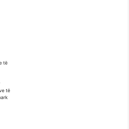
e të
r
ve të
mark