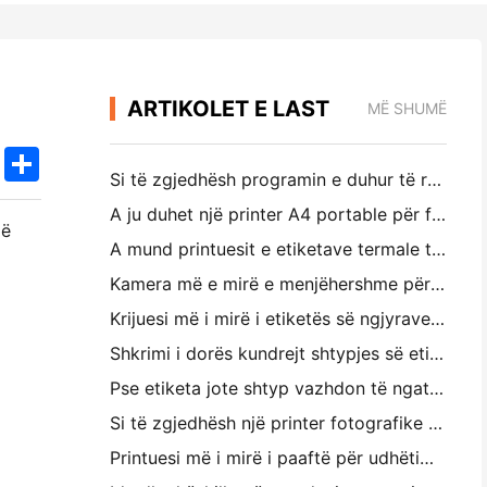
ARTIKOLET E LAST
MË SHUMË
k
edIn
Twitter
Share
Si të zgjedhësh programin e duhur të restorantit për restorantin tënd të vogël apo të mesëm
A ju duhet një printer A4 portable për faturat e depove? Çfarë funksionon?
jë
A mund printuesit e etiketave termale të bëjnë etiketa pa ujë për prodhimet e biznesit të vogël?
Kamera më e mirë e menjëhershme për filluesit që nuk duan t ë humbin letër
Krijuesi më i mirë i etiketës së ngjyrave për përditësimin dhe shkrimin: Shto më shumë ngjyrë në çdo faqe
Shkrimi i dorës kundrejt shtypjes së etiketave të transportit: Këshilla për bizneset e vogla në vitin 2026
Pse etiketa jote shtyp vazhdon të ngatërrohet?
Si të zgjedhësh një printer fotografike të paketës: Një udhërrëfyes i plotë për përdoruesit e gazetave, udhëtimit dhe iPhone
Printuesi më i mirë i paaftë për udhëtimin, shkollën dhe punën e lëvizshme: Hanin MT620 Pro Review