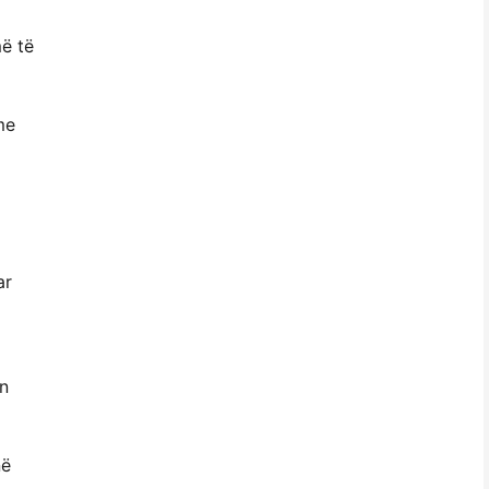
më të
me
ar
in
në