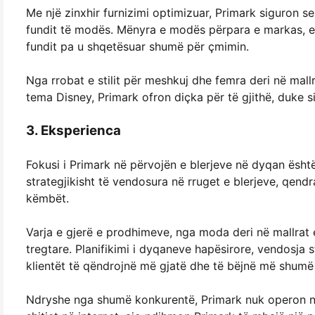
Me një zinxhir furnizimi optimizuar, Primark siguron s
fundit të modës. Mënyra e modës përpara e markas, e ba
fundit pa u shqetësuar shumë për çmimin.
Nga rrobat e stilit për meshkuj dhe femra deri në mal
tema Disney, Primark ofron diçka për të gjithë, duke si
3. Eksperienca
Fokusi i Primark në përvojën e blerjeve në dyqan është 
strategjikisht të vendosura në rruget e blerjeve, qendr
këmbët.
Varja e gjerë e prodhimeve, nga moda deri në mallrat 
tregtare. Planifikimi i dyqaneve hapësirore, vendosja 
klientët të qëndrojnë më gjatë dhe të bëjnë më shumë 
Ndryshe nga shumë konkurentë, Primark nuk operon një 