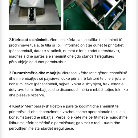
2.
Kërkesat e shënimit
: Vlerësoni kërkesat specifike të shënimit të
prodhimeve tuaja, të tilla si lloji i informacionit që duhet të printohet
(për shembull, datat e skadimit, numrat e lotit, kodet e rreshtave),
madhësia dhe qartësia e shënimit dhe çdo standart rregullues
përputhjeje që duhet përmbushur.
3.
Durueshmëria dhe mbajtja
: Vlerësoni kërkesat e qëndrueshmërisë
dhe mirëmbajtjes së pajisjeve, duke përfshirë faktorë të tillë si jeta e
konsumuesve (për shembull, ngjyra, kokat e shtypjes), frekuenca e
detyrave të mirëmbajtjes dhe disponueshmëria e mbështetjes teknike
dhe pjesëve rezervë.
4.
Kosto
: Merr parasysh koston e parë të kodimit dhe shënimit të
printerëve si dhe shpenzimet e vazhdueshme operacionale të tilla si
konsumatorët dhe mbajtja. Përballoje këtë me përfitimet e mundshme
lidhur me efektshmërinë e përmirësuar, gabimet e reduktuara dhe
përputhjen me standardet rregulluese.