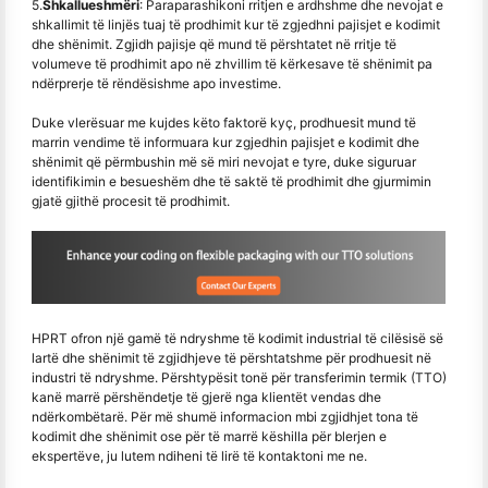
5.
Shkallueshmëri
: Paraparashikoni rritjen e ardhshme dhe nevojat e
shkallimit të linjës tuaj të prodhimit kur të zgjedhni pajisjet e kodimit
dhe shënimit. Zgjidh pajisje që mund të përshtatet në rritje të
volumeve të prodhimit apo në zhvillim të kërkesave të shënimit pa
ndërprerje të rëndësishme apo investime.
Duke vlerësuar me kujdes këto faktorë kyç, prodhuesit mund të
marrin vendime të informuara kur zgjedhin pajisjet e kodimit dhe
shënimit që përmbushin më së miri nevojat e tyre, duke siguruar
identifikimin e besueshëm dhe të saktë të prodhimit dhe gjurmimin
gjatë gjithë procesit të prodhimit.
HPRT ofron një gamë të ndryshme të kodimit industrial të cilësisë së
lartë dhe shënimit të zgjidhjeve të përshtatshme për prodhuesit në
industri të ndryshme. Përshtypësit tonë për transferimin termik (TTO)
kanë marrë përshëndetje të gjerë nga klientët vendas dhe
ndërkombëtarë. Për më shumë informacion mbi zgjidhjet tona të
kodimit dhe shënimit ose për të marrë këshilla për blerjen e
ekspertëve, ju lutem ndiheni të lirë të kontaktoni me ne.