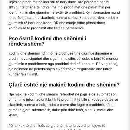
linjës së prodhimit në industri të ndryshme. Ato përdoren për të
shtypur të dhëna të ndryshme mbi prodhimet dhe paketimin për
identifikimin dhe gjurmimin efektiv të prodhimit. Ky informacion mund
të përfshijë datën e skadimit, numrat serioz, kodet e partive, kodet e
gjurmimit të barit dhe kodet QR dhe madje edhe përshkrimet
komplekse të prodhimit dhe listat e përbërësve.
Pse është kodimi dhe shënimi i
rëndësishëm?
Kodimi dhe shënimi ndihmojnë prodhuesit në gjurmueshmërinë e
prodhimeve, sigurinë dhe sigurimin e cilësisë, duke e bërë të mundur
gjurmimin e prodhimeve nga prodhimi deri në konsum. Përveç kësaj,
ajo ndihmon në përmbushjen e kërkesave rregullatore dhe luftën
kundër falsifikimit.
Çfarë është një makinë kodimi dhe shënimi?
Një makinë kodimi dhe shënimi referohet në pajisje që automatizon
printimin e informacionit kritik të prodhimit të tillë si kodet e datës së
skadimit, numrat e lotit, kodet e barve dhe logot e prodhimit, në një
gamë të gjerë substratësh, duke përfshirë letër, plastik, metal dhe
xham.
Për shkak të shumicës së gjërë të materialeve dhe llojeve të