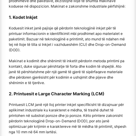
prodhimeve dhe paketave, ekzistojnë lloje të shumta makinave
koduese në dispozicion. Makinat e zakonshme industriale përfshijnë:
1. Kodet Inkjet
Koduesit inket janë pajisje që përdorin teknologjinë inkjet për të
printuar informacionin e identifikimit mbi prodhimet apo materialet e
paketimit. Bazuar në teknologjinë e printimit, ato mund të ndahen më
tej në lloje të tilla si Inkjet i vazhdueshëm (CIJ) dhe Drop-on-Demand
(DOD).
Makinat e kodimit dhe shënimit të inketit përdorin metoda printimi pa
kontakt, duke siguruar përshtatje të forta dhe kodim të shpejtë. Ato
janë të përshtatshme për një gamë të gjerë të sipërfaqeve materiale
dhe përdoren gjerësisht për kodimin e ushqimit dhe pijeve dhe
shënimin e të tjerëve.
2. Printuesit e Large Character Marking (LCM)
Printuesit LCM janë një lloj printer inkjet specifikisht të dizajnuar për
aplikimet industriale ku karakteret e mëdha, të trashë duhet të
printohen në substrat poroze dhe jo poroze. Këto printere zakonisht
përdorin teknologjinë Drop-on-Demand (DOD), por ato janë
optimizuar për krijimin e karaktereve më të mëdha të printimit, shpesh
nga 10 mm në 64 mm lartësi.