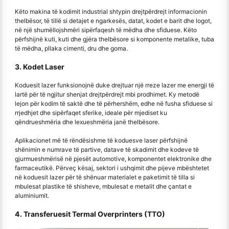
Këto makina të kodimit industrial shtypin drejtpërdrejt informacionin
thelbësor, të tillë si detajet e ngarkesës, datat, kodet e barit dhe logot,
në një shumëllojshmëri sipërfaqesh të mëdha dhe sfiduese. Këto
përfshijnë kuti, kuti dhe gjëra thelbësore si komponente metalike, tuba
të mëdha, pllaka cimenti, dru dhe goma.
3. Kodet Laser
Koduesit lazer funksionojnë duke drejtuar një rreze lazer me energji të
lartë për të ngjitur shenjat drejtpërdrejt mbi prodhimet. Ky metodë
lejon për kodim të saktë dhe të përhershëm, edhe në fusha sfiduese si
rrjedhjet dhe sipërfaqet sferike, ideale për mjediset ku
qëndrueshmëria dhe lexueshmëria janë thelbësore.
Aplikacionet më të rëndësishme të koduesve laser përfshijnë
shënimin e numrave të partive, datave të skadimit dhe kodeve të
gjurmueshmërisë në pjesët automotive, komponentet elektronike dhe
farmaceutikë. Përveç kësaj, sektori i ushqimit dhe pijeve mbështetet
në koduesit lazer për të shënuar materialet e paketimit të tilla si
mbulesat plastike të shisheve, mbulesat e metalit dhe çantat e
aluminiumit.
4. Transferuesit Termal Overprinters (TTO)