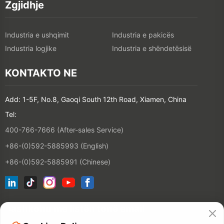
Zgjidhje
Industria e ushqimit
Industria e pakicës
Industria logjike
Industria e shëndetësisë
KONTAKTO NE
Add: 1-5F, No.8, Gaoqi South 12th Road, Xiamen, China
Tel:
400-766-7666 (After-sales Service)
+86-(0)592-5885993 (English)
+86-(0)592-5885991 (Chinese)
bashkohu me listën tonë email