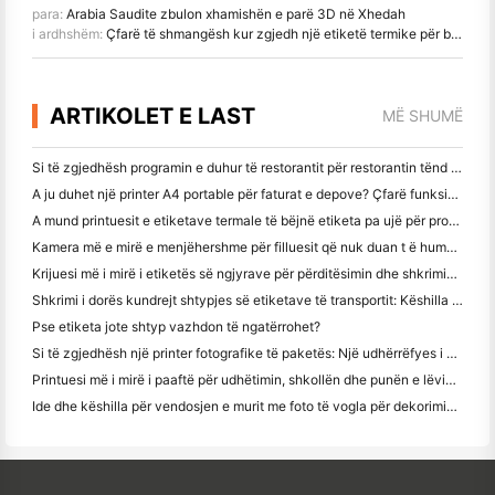
para:
Arabia Saudite zbulon xhamishën e parë 3D në Xhedah
i ardhshëm:
Çfarë të shmangësh kur zgjedh një etiketë termike për bizneset e vogla
ARTIKOLET E LAST
MË SHUMË
Si të zgjedhësh programin e duhur të restorantit për restorantin tënd të vogël apo të mesëm
A ju duhet një printer A4 portable për faturat e depove? Çfarë funksionon?
A mund printuesit e etiketave termale të bëjnë etiketa pa ujë për prodhimet e biznesit të vogël?
Kamera më e mirë e menjëhershme për filluesit që nuk duan t ë humbin letër
Krijuesi më i mirë i etiketës së ngjyrave për përditësimin dhe shkrimin: Shto më shumë ngjyrë në çdo faqe
Shkrimi i dorës kundrejt shtypjes së etiketave të transportit: Këshilla për bizneset e vogla në vitin 2026
Pse etiketa jote shtyp vazhdon të ngatërrohet?
Si të zgjedhësh një printer fotografike të paketës: Një udhërrëfyes i plotë për përdoruesit e gazetave, udhëtimit dhe iPhone
Printuesi më i mirë i paaftë për udhëtimin, shkollën dhe punën e lëvizshme: Hanin MT620 Pro Review
Ide dhe këshilla për vendosjen e murit me foto të vogla për dekorimin e dhomës së gjumit dhe konviktit