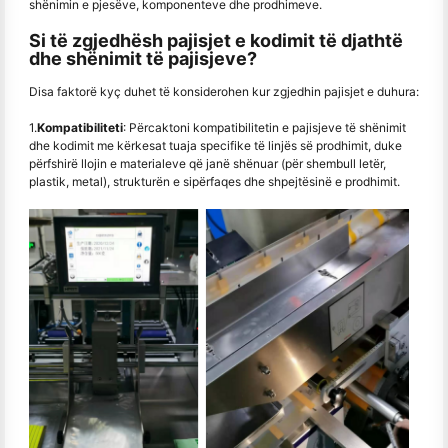
shënimin e pjesëve, komponenteve dhe prodhimeve.
Si të zgjedhësh pajisjet e kodimit të djathtë
dhe shënimit të pajisjeve?
Disa faktorë kyç duhet të konsiderohen kur zgjedhin pajisjet e duhura:
1.
Kompatibiliteti
: Përcaktoni kompatibilitetin e pajisjeve të shënimit
dhe kodimit me kërkesat tuaja specifike të linjës së prodhimit, duke
përfshirë llojin e materialeve që janë shënuar (për shembull letër,
plastik, metal), strukturën e sipërfaqes dhe shpejtësinë e prodhimit.