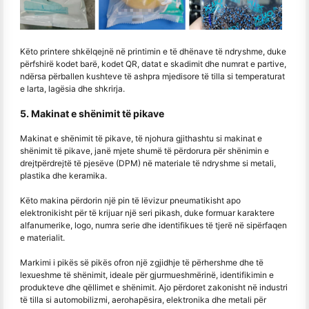
Këto printere shkëlqejnë në printimin e të dhënave të ndryshme, duke
përfshirë kodet barë, kodet QR, datat e skadimit dhe numrat e partive,
ndërsa përballen kushteve të ashpra mjedisore të tilla si temperaturat
e larta, lagësia dhe shkrirja.
5. Makinat e shënimit të pikave
Makinat e shënimit të pikave, të njohura gjithashtu si makinat e
shënimit të pikave, janë mjete shumë të përdorura për shënimin e
drejtpërdrejtë të pjesëve (DPM) në materiale të ndryshme si metali,
plastika dhe keramika.
Këto makina përdorin një pin të lëvizur pneumatikisht apo
elektronikisht për të krijuar një seri pikash, duke formuar karaktere
alfanumerike, logo, numra serie dhe identifikues të tjerë në sipërfaqen
e materialit.
Markimi i pikës së pikës ofron një zgjidhje të përhershme dhe të
lexueshme të shënimit, ideale për gjurmueshmërinë, identifikimin e
produkteve dhe qëllimet e shënimit. Ajo përdoret zakonisht në industri
të tilla si automobilizmi, aerohapësira, elektronika dhe metali për