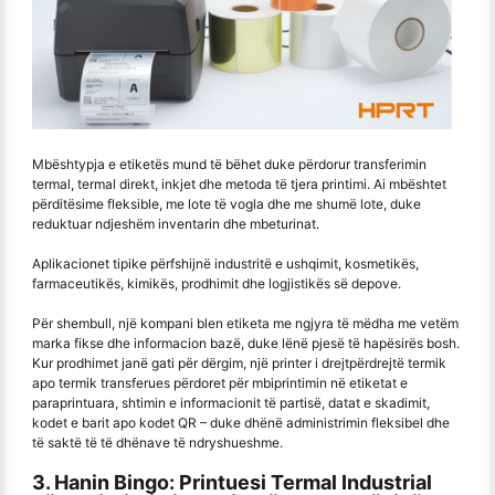
Mbështypja e etiketës mund të bëhet duke përdorur transferimin
termal, termal direkt, inkjet dhe metoda të tjera printimi. Ai mbështet
përditësime fleksible, me lote të vogla dhe me shumë lote, duke
reduktuar ndjeshëm inventarin dhe mbeturinat.
Aplikacionet tipike përfshijnë industritë e ushqimit, kosmetikës,
farmaceutikës, kimikës, prodhimit dhe logjistikës së depove.
Për shembull, një kompani blen etiketa me ngjyra të mëdha me vetëm
marka fikse dhe informacion bazë, duke lënë pjesë të hapësirës bosh.
Kur prodhimet janë gati për dërgim, një printer i drejtpërdrejtë termik
apo termik transferues përdoret për mbiprintimin në etiketat e
paraprintuara, shtimin e informacionit të partisë, datat e skadimit,
kodet e barit apo kodet QR – duke dhënë administrimin fleksibel dhe
të saktë të të dhënave të ndryshueshme.
3. Hanin Bingo: Printuesi Termal Industrial