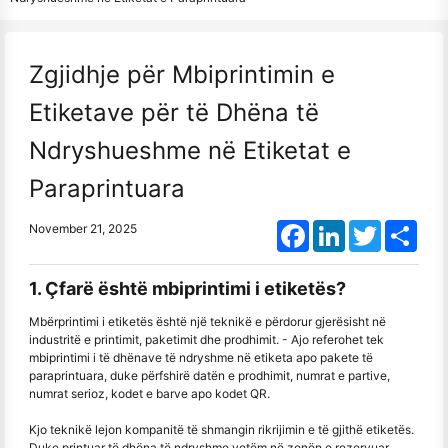
Zgjidhje për Mbiprintimin e
Etiketave për të Dhëna të
Ndryshueshme në Etiketat e
Paraprintuara
Facebook
LinkedIn
Twitter
Shar
November 21, 2025
1. Çfarë është mbiprintimi i etiketës?
Mbërprintimi i etiketës është një teknikë e përdorur gjerësisht në
industritë e printimit, paketimit dhe prodhimit. - Ajo referohet tek
mbiprintimi i të dhënave të ndryshme në etiketa apo pakete të
paraprintuara, duke përfshirë datën e prodhimit, numrat e partive,
numrat serioz, kodet e barve apo kodet QR.
Kjo teknikë lejon kompanitë të shmangin rikrijimin e të gjithë etiketës.
Duke printuar të dhëna të ndryshme vetëm në zonën e rezervuar