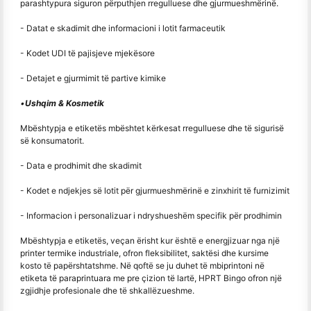
parashtypura siguron përputhjen rregulluese dhe gjurmueshmërinë.
- Datat e skadimit dhe informacioni i lotit farmaceutik
- Kodet UDI të pajisjeve mjekësore
- Detajet e gjurmimit të partive kimike
•
Ushqim & Kosmetik
Mbështypja e etiketës mbështet kërkesat rregulluese dhe të sigurisë
së konsumatorit.
- Data e prodhimit dhe skadimit
- Kodet e ndjekjes së lotit për gjurmueshmërinë e zinxhirit të furnizimit
- Informacion i personalizuar i ndryshueshëm specifik për prodhimin
Mbështypja e etiketës, veçan ërisht kur është e energjizuar nga një
printer termike industriale, ofron fleksibilitet, saktësi dhe kursime
kosto të papërshtatshme. Në qoftë se ju duhet të mbiprintoni në
etiketa të paraprintuara me pre çizion të lartë, HPRT Bingo ofron një
zgjidhje profesionale dhe të shkallëzueshme.