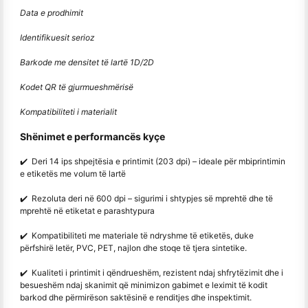
Data e prodhimit
Identifikuesit serioz
Barkode me densitet të lartë 1D/2D
Kodet QR të gjurmueshmërisë
Kompatibiliteti i materialit
Shënimet e performancës kyçe
✔️ Deri 14 ips shpejtësia e printimit (203 dpi) – ideale për mbiprintimin
e etiketës me volum të lartë
✔️ Rezoluta deri në 600 dpi – sigurimi i shtypjes së mprehtë dhe të
mprehtë në etiketat e parashtypura
✔️ Kompatibiliteti me materiale të ndryshme të etiketës, duke
përfshirë letër, PVC, PET, najlon dhe stoqe të tjera sintetike.
✔️ Kualiteti i printimit i qëndrueshëm, rezistent ndaj shfrytëzimit dhe i
besueshëm ndaj skanimit që minimizon gabimet e leximit të kodit
barkod dhe përmirëson saktësinë e renditjes dhe inspektimit.