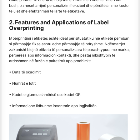
bosh, bizneset arrijnë personalizim fleksibel dhe përditësim me kosto
të ulët dhe efektshmëri të lartë të etiketave.
2. Features and Applications of Label
Overprinting
Mbërprintimi i etiketës është ideal për situatat ku një etiketë përmban
si përmbajtje fikse ashtu edhe përmbajtje të ndryshme. Ndërmarrjet
zakonisht blejnë etiketa të personalizuara të parashtypura me marka,
përbërësa apo informacion kontakti, dhe pastaj mbishtypin të
ardhshmen në fazën e paketimit apo prodhimit:
• Data të skadimit
• Numrat e lotit
• Kodet e gjurmueshmërisë ose kodet QR
• Informacione lidhur me inventorin apo logjistikën