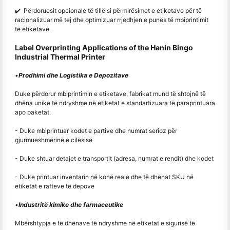
✔️ Përdoruesit opcionale të tillë si përmirësimet e etiketave për të
racionalizuar më tej dhe optimizuar rrjedhjen e punës të mbiprintimit
të etiketave.
Label Overprinting Applications of the Hanin Bingo
Industrial Thermal Printer
•
Prodhimi dhe Logistika e Depozitave
Duke përdorur mbiprintimin e etiketave, fabrikat mund të shtojnë të
dhëna unike të ndryshme në etiketat e standartizuara të paraprintuara
apo paketat.
- Duke mbiprintuar kodet e partive dhe numrat serioz për
gjurmueshmërinë e cilësisë
- Duke shtuar detajet e transportit (adresa, numrat e rendit) dhe kodet
- Duke printuar inventarin në kohë reale dhe të dhënat SKU në
etiketat e rafteve të depove
•
Industritë kimike dhe farmaceutike
Mbërshtypja e të dhënave të ndryshme në etiketat e sigurisë të