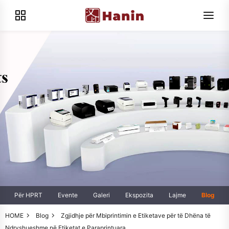
Për HPRT
Evente
Galeri
Ekspozita
Lajme
Blog
HOME
Blog
Zgjidhje për Mbiprintimin e Etiketave për të Dhëna të
Ndryshueshme në Etiketat e Paraprintuara