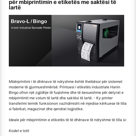
për mbiprintimin e etiketës me saktësi të
lartë
Mbërprintimi i të dhënave të ndryshme është thelbësor për sistemet
moderne të gjurmueshmërisë. Printuesi i etiketës industriale Hanin
Bingo ofron një zgjidhje të fuqishme dhe të besueshme për detyrat e
mbiprintimit me volum të lartë dhe saktësi të lartë. - Ky printer
transferimi termik funksionon vazhdimisht në mjedise kërkuese të tilla
si fabrikat, magazinat dhe qendrat logjistike.
Ideale për mbiprintimin e etiketës të të dhënave të ndryshme të tilla si:
Kodet e lotit