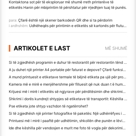
Kontaktona sot për të eksploruar më shumë rreth printerëve të
etiketës Hanin për mbiprintim të përshtatur për rrjedhjen tuaj të punës.
para:
Çfarë është një skener barkodesh QR dhe si ta përdorim
i ardhshëm:
Udhëheqës për printimin e etiketës së kartonës për fluturimet moderne të punës së dërgimit dhe depove
ARTIKOLET E LAST
MË SHUMË
Si të zgjedhësh programin e duhur të restorantit për restorantin tënd të vogël apo të mesëm
A ju duhet një printer A4 portable për faturat e depove? Çfarë funksionon?
A mund printuesit e etiketave termale të bëjnë etiketa pa ujë për prodhimet e biznesit të vogël?
Kamera më e mirë e menjëhershme për filluesit që nuk duan t ë humbin letër
Krijuesi më i mirë i etiketës së ngjyrave për përditësimin dhe shkrimin: Shto më shumë ngjyrë në çdo faqe
Shkrimi i dorës kundrejt shtypjes së etiketave të transportit: Këshilla për bizneset e vogla në vitin 2026
Pse etiketa jote shtyp vazhdon të ngatërrohet?
Si të zgjedhësh një printer fotografike të paketës: Një udhërrëfyes i plotë për përdoruesit e gazetave, udhëtimit dhe iPhone
Printuesi më i mirë i paaftë për udhëtimin, shkollën dhe punën e lëvizshme: Hanin MT620 Pro Review
Ide dhe këshilla për vendosjen e murit me foto të vogla për dekorimin e dhomës së gjumit dhe konviktit