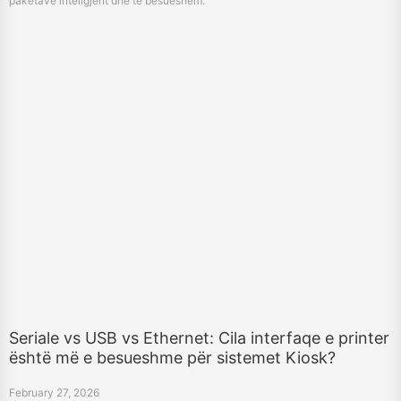
Seriale vs USB vs Ethernet: Cila interfaqe e printer
është më e besueshme për sistemet Kiosk?
February 27, 2026
Krahaso interfaqet seriale (RS232), USB dhe Ethernet për sistemet kiosk.
Mësoni se cila interfaqe ofron stabilitetin më të mirë afat-gjatë për aplikimet
e pazgjidhura kiosku.