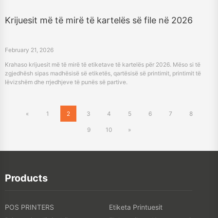
February 21, 2026
Krahaso krijuesit më të mirë të etiketave të kartelës për 2026. Mëso si të
zgjedhësh sipas madhësisë së etiketës, qartësisë së printimit, printimit të
lëvizshëm dhe rrjedhjeve të punës së partive.
«
1
2
3
4
5
6
7
8
9
10
»
Products
POS PRINTERS
Etiketa Printuesit
Printuesit e lëvizshëm
Elektronika e Konsumatorit
Skanerë
TTO PRINTERS
Printuesit Digital Textile
PRINTERI 3D