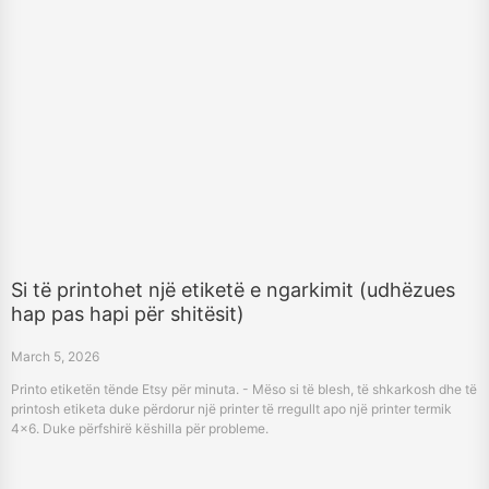
Si të printohet një etiketë e ngarkimit (udhëzues
hap pas hapi për shitësit)
March 5, 2026
Printo etiketën tënde Etsy për minuta. - Mëso si të blesh, të shkarkosh dhe të
printosh etiketa duke përdorur një printer të rregullt apo një printer termik
4x6. Duke përfshirë këshilla për probleme.