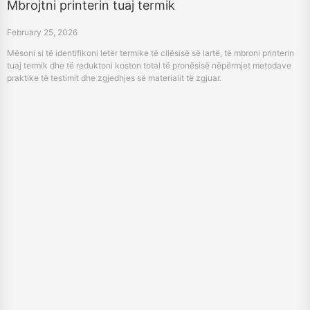
tuaj termik dhe të reduktoni koston total të pronësisë nëpërmjet metodave
praktike të testimit dhe zgjedhjes së materialit të zgjuar.
Krijuesit më të mirë të kartelës së file në 2026