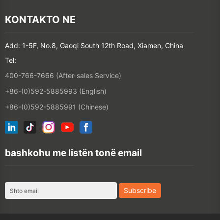
Add: 1-5F, No.8, Gaoqi South 12th Road, Xiamen, China
Tel:
400-766-7666 (After-sales Service)
+86-(0)592-5885993 (English)
+86-(0)592-5885991 (Chinese)
bashkohu me listën tonë email
©2026 XIAMEN HANIN CO., LTD.
POLITIKA E PRIVATITETIT
TERMI I PËRDORIMIT
SITEMAP