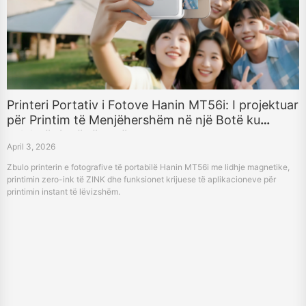
Printeri Portativ i Fotove Hanin MT56i: I projektuar
për Printim të Menjëhershëm në një Botë ku
celularët janë të parët
April 3, 2026
Zbulo printerin e fotografive të portabilë Hanin MT56i me lidhje magnetike,
printimin zero-ink të ZINK dhe funksionet krijuese të aplikacioneve për
printimin instant të lëvizshëm.