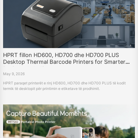
HPRT fillon HD600, HD700 dhe HD700 PLUS
Desktop Thermal Barcode Printers for Smarter
Business Labelling
May 9, 2026
HPRT paraqet printerët e rinj HD600, HD700 dhe HD700 PLUS të kodit
termik të desktopit për printimin e etiketave të prodhimit.