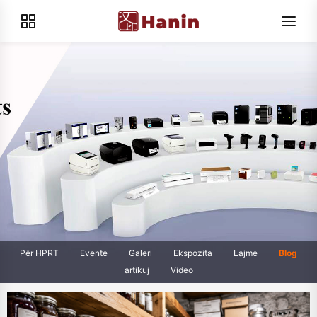
Për HPRT
Evente
Galeri
Ekspozita
Lajme
Blog
artikuj
Video