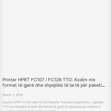
Printer HPRT FC107 / FC128 TTO: Kodim me
format të gjerë dhe shpejtësi të lartë për paketim
fleksibël
March 3, 2026
Zbuloni HPRT FC107 dhe FC128 Transfer Thermal Overprinters – zgjidhje
TTO me shpejtësi të lartë dhe format të gjerë të ndërtuara për kodimin e
paketave inteligjent dhe të besueshëm.