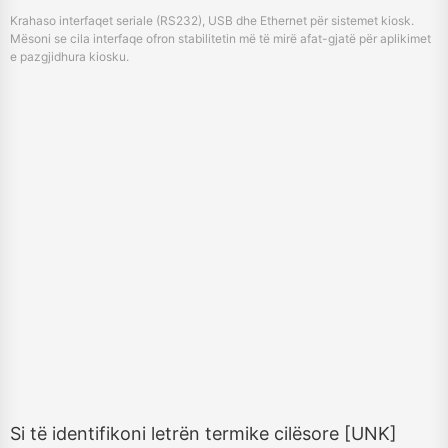
Si të identifikoni letrën termike cilësore [UNK]
Mbrojtni printerin tuaj termik
February 25, 2026
Mësoni si të identifikoni letër termike të cilësisë së lartë, të mbroni printerin