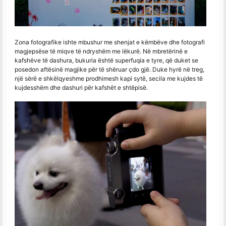
Zona fotografike ishte mbushur me shenjat e këmbëve dhe fotografi
magjepsëse të miqve të ndryshëm me lëkurë. Në mbretërinë e
kafshëve të dashura, bukuria është superfuqia e tyre, që duket se
posedon aftësinë magjike për të shëruar çdo gjë. Duke hyrë në treg,
një sërë e shkëlqyeshme prodhimesh kapi sytë, secila me kujdes të
kujdesshëm dhe dashuri për kafshët e shtëpisë.