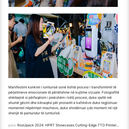
Manifestimi konkret i lumturisë sonë është procesi i transformimit të
përjetimeve emocionale të përditshme në kujtime vizuale. Fotografitë
shërbejnë si përfaqësim i prekshëm i këtij procesi, duke sjellë më
shumë gëzim dhe kënaqësi për pronarët e kafshëve duke regjistruar
momentet nëpërmjet imazheve, duke shndërruar çdo moment në një
shenjë të pamundur të lumturisë.
para:
RosUpack 2024: HPRT Showcases Cutting-Edge TTO Printers and Labelling Solutions