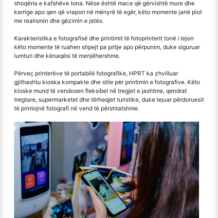
shoqëria e kafshëve tona. Nëse është mace që gërvishtë mure dhe
karrige apo qen që vrapon në mënyrë të egër, këto momente janë plot
me realismin dhe gëzimin e jetës.
Karakteristika e fotografisë dhe printimit të fotoprinterit tonë i lejon
këto momente të ruahen shpejt pa pritje apo përpunim, duke siguruar
lumturi dhe kënaqësi të menjëhershme.
Përveç printerëve të portabilë fotografike, HPRT ka zhvilluar
gjithashtu kioska kompakte dhe stile për printimin e fotografive. Këto
kioske mund të vendosen fleksibel në tregjet e jashtme, qendrat
tregtare, supermarketet dhe tërheqjet turistike, duke lejuar përdoruesit
të printojnë fotografi në vend të përshtatshme.