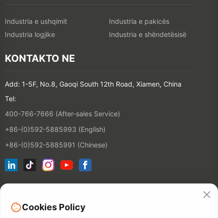
Industria e ushqimit
Industria e pakicës
Industria logjike
Industria e shëndetësisë
KONTAKTO NE
Add: 1-5F, No.8, Gaoqi South 12th Road, Xiamen, China
Tel:
400-766-7666 (After-sales Service)
+86-(0)592-5885993 (English)
+86-(0)592-5885991 (Chinese)
bashkohu me listën tonë email
Cookies Policy