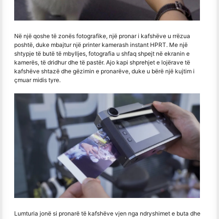
Në një qoshe të zonës fotografike, një pronar i kafshëve u rrëzua
poshtë, duke mbajtur një printer kamerash instant HPRT. Me një
shtypje të butë të mbylljes, fotografia u shfaq shpejt në ekranin e
kamerës, të dridhur dhe të pastër. Ajo kapi shprehjet e lojërave të
kafshëve shtazë dhe gëzimin e pronarëve, duke u bërë një kujtim i
çmuar midis tyre.
Lumturia jonë si pronarë të kafshëve vjen nga ndryshimet e buta dhe