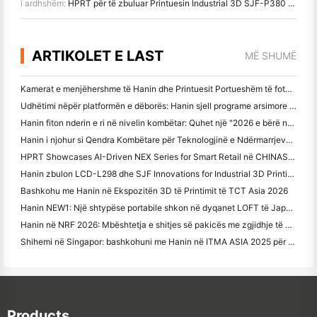
i ardhshëm:
HPRT për të zbuluar Printuesin Industrial 3D SJF-P380 dhe më shumë në Formnext + PM South China 2024
ARTIKOLET E LAST
MË SHUMË
Kamerat e menjëhershme të Hanin dhe Printuesit Portueshëm të fotografive tërheqin interes të fortë në IEAE Shenzhen 2026
Udhëtimi nëpër platformën e dëborës: Hanin sjell programe arsimore fotografike për fëmijët në Qamdo
Hanin fiton nderin e ri në nivelin kombëtar: Quhet një "2026 e bërë në Kinë
Hanin i njohur si Qendra Kombëtare për Teknologjinë e Ndërmarrjeve për udhëheqjen e inovacionit
HPRT Showcases AI-Driven NEX Series for Smart Retail në CHINASHOP 2026
Hanin zbulon LCD-L298 dhe SJF Innovations for Industrial 3D Printing në TCT Asia 2026
Bashkohu me Hanin në Ekspozitën 3D të Printimit të TCT Asia 2026
Hanin NEW1: Një shtypëse portabile shkon në dyqanet LOFT të Japonisë
Hanin në NRF 2026: Mbështetja e shitjes së pakicës me zgjidhje të plota të printimit inteligjent në skenar
Shihemi në Singapor: bashkohuni me Hanin në ITMA ASIA 2025 për të dëshmuar Teknologjinë e Printimit Digital më të fundit
Products