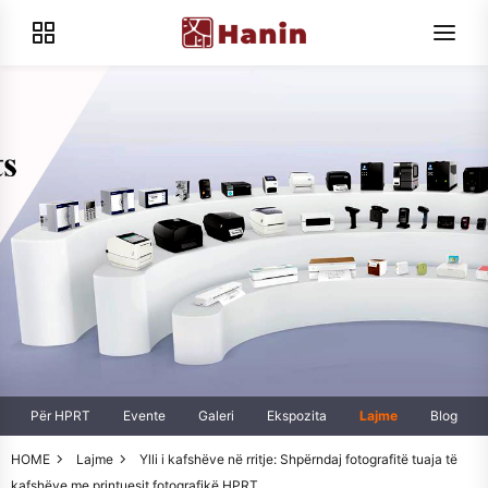
Për HPRT
Evente
Galeri
Ekspozita
Lajme
Blog
HOME
Lajme
Ylli i kafshëve në rritje: Shpërndaj fotografitë tuaja të
kafshëve me printuesit fotografikë HPRT