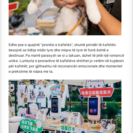
Edhe pse e quajmë "pronësi e kafshës", shumë prindër të kafshës
besojnë se lidhja midis tyre dhe miqve të tyre të furrë është e
destinuar. Pa marrë parasysh se si u takuan, duhet të jetë një romancë
unike. Lumturia e pronarëve të kafshëve shtrihet jo vetëm në kujdesin
për kafshët, por gjithashtu në rezonancën emocionale dhe momentet
e prekshme të ndara me ta.