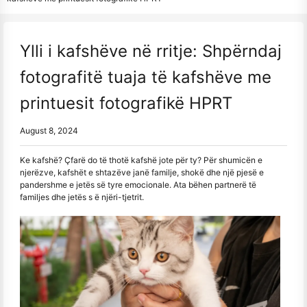
Ylli i kafshëve në rritje: Shpërndaj
fotografitë tuaja të kafshëve me
printuesit fotografikë HPRT
August 8, 2024
Ke kafshë? Çfarë do të thotë kafshë jote për ty? Për shumicën e
njerëzve, kafshët e shtazëve janë familje, shokë dhe një pjesë e
pandershme e jetës së tyre emocionale. Ata bëhen partnerë të
familjes dhe jetës s ë njëri-tjetrit.