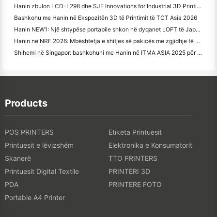
Hanin zbulon LCD-L298 dhe SJF Innovations for Industrial 3D Printing në TCT Asia 2026
Bashkohu me Hanin në Ekspozitën 3D të Printimit të TCT Asia 2026
Hanin NEW1: Një shtypëse portabile shkon në dyqanet LOFT të Japonisë
Hanin në NRF 2026: Mbështetja e shitjes së pakicës me zgjidhje të plota të printimit inteligjent në skenar
Shihemi në Singapor: bashkohuni me Hanin në ITMA ASIA 2025 për të dëshmuar Teknologjinë e Printimit Digital më të fundit
Products
POS PRINTERS
Etiketa Printuesit
Printuesit e lëvizshëm
Elektronika e Konsumatorit
Skanerë
TTO PRINTERS
Printuesit Digital Textile
PRINTERI 3D
PDA
PRINTERE FOTO
Portable A4 Printer