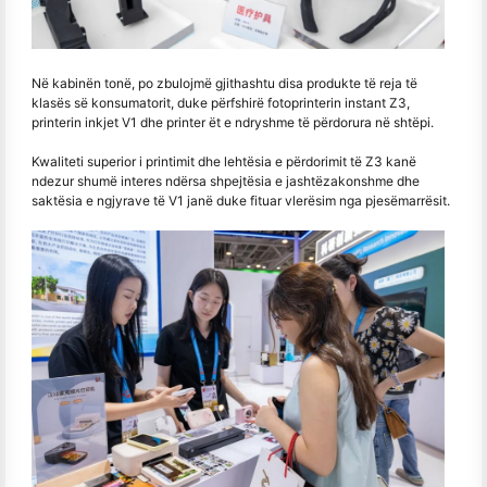
Në kabinën tonë, po zbulojmë gjithashtu disa produkte të reja të
klasës së konsumatorit, duke përfshirë fotoprinterin instant Z3,
printerin inkjet V1 dhe printer ët e ndryshme të përdorura në shtëpi.
Kwaliteti superior i printimit dhe lehtësia e përdorimit të Z3 kanë
ndezur shumë interes ndërsa shpejtësia e jashtëzakonshme dhe
saktësia e ngjyrave të V1 janë duke fituar vlerësim nga pjesëmarrësit.