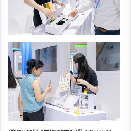
Këto prodhime theksojnë inovacionin e HPRT në teknologjinë e