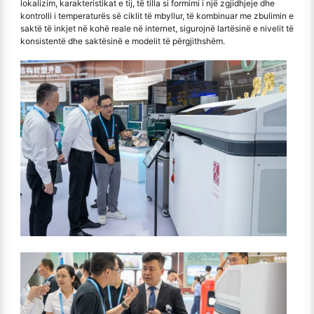
lokalizim, karakteristikat e tij, të tilla si formimi i një zgjidhjeje dhe
kontrolli i temperaturës së ciklit të mbyllur, të kombinuar me zbulimin e
saktë të inkjet në kohë reale në internet, sigurojnë lartësinë e nivelit të
konsistentë dhe saktësinë e modelit të përgjithshëm.