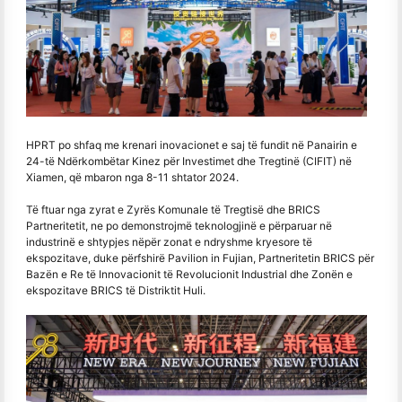
HPRT po shfaq me krenari inovacionet e saj të fundit në Panairin e
24-të Ndërkombëtar Kinez për Investimet dhe Tregtinë (CIFIT) në
Xiamen, që mbaron nga 8-11 shtator 2024.
Të ftuar nga zyrat e Zyrës Komunale të Tregtisë dhe BRICS
Partneritetit, ne po demonstrojmë teknologjinë e përparuar në
industrinë e shtypjes nëpër zonat e ndryshme kryesore të
ekspozitave, duke përfshirë Pavilion in Fujian, Partneritetin BRICS për
Bazën e Re të Innovacionit të Revolucionit Industrial dhe Zonën e
ekspozitave BRICS të Distriktit Huli.