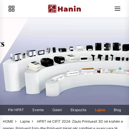
Për HPRT
Evente
Galeri
Ekspozita
Lajme
Blog
HOME
Lajme
HPRT në CIFIT 2024: Zbulo Printuesit 3D në krahën e
prerjes, Printuesit Foto dhe Printuesit Inkjet për zgjidhjet e avancuara të