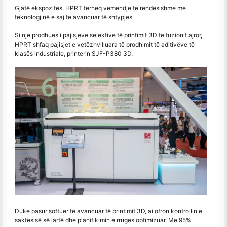
Gjatë ekspozitës, HPRT tërheq vëmendje të rëndësishme me
teknologjinë e saj të avancuar të shtypjes.
Si një prodhues i pajisjeve selektive të printimit 3D të fuzionit ajror,
HPRT shfaq pajisjet e vetëzhvilluara të prodhimit të aditivëve të
klasës industriale, printerin SJF-P380 3D.
Duke pasur softuer të avancuar të printimit 3D, ai ofron kontrollin e
saktësisë së lartë dhe planifikimin e rrugës optimizuar. Me 95%