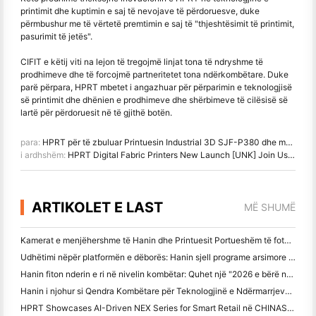
printimit dhe kuptimin e saj të nevojave të përdoruesve, duke
përmbushur me të vërtetë premtimin e saj të "thjeshtësimit të printimit,
pasurimit të jetës".
CIFIT e këtij viti na lejon të tregojmë linjat tona të ndryshme të
prodhimeve dhe të forcojmë partneritetet tona ndërkombëtare. Duke
parë përpara, HPRT mbetet i angazhuar për përparimin e teknologjisë
së printimit dhe dhënien e prodhimeve dhe shërbimeve të cilësisë së
lartë për përdoruesit në të gjithë botën.
para:
HPRT për të zbuluar Printuesin Industrial 3D SJF-P380 dhe më shumë në Formnext + PM South China 2024
i ardhshëm:
HPRT Digital Fabric Printers New Launch [UNK] Join Us at ITMA ASIA + CITME 2024!
ARTIKOLET E LAST
MË SHUMË
Kamerat e menjëhershme të Hanin dhe Printuesit Portueshëm të fotografive tërheqin interes të fortë në IEAE Shenzhen 2026
Udhëtimi nëpër platformën e dëborës: Hanin sjell programe arsimore fotografike për fëmijët në Qamdo
Hanin fiton nderin e ri në nivelin kombëtar: Quhet një "2026 e bërë në Kinë
Hanin i njohur si Qendra Kombëtare për Teknologjinë e Ndërmarrjeve për udhëheqjen e inovacionit
HPRT Showcases AI-Driven NEX Series for Smart Retail në CHINASHOP 2026