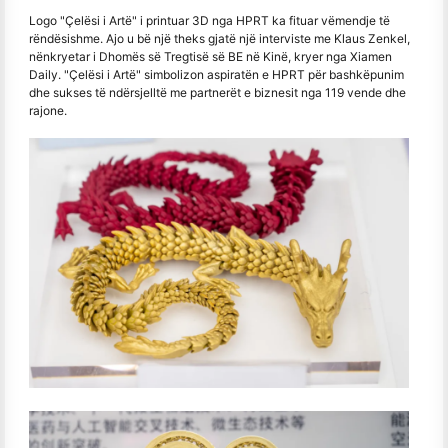
Logo "Çelësi i Artë" i printuar 3D nga HPRT ka fituar vëmendje të
rëndësishme. Ajo u bë një theks gjatë një interviste me Klaus Zenkel,
nënkryetar i Dhomës së Tregtisë së BE në Kinë, kryer nga Xiamen
Daily. "Çelësi i Artë" simbolizon aspiratën e HPRT për bashkëpunim
dhe sukses të ndërsjelltë me partnerët e biznesit nga 119 vende dhe
rajone.