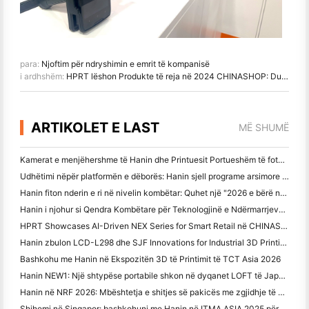
para:
Njoftim për ndryshimin e emrit të kompanisë
i ardhshëm:
HPRT lëshon Produkte të reja në 2024 CHINASHOP: Duke hyrë në një kapitull të ri të shitjes së zgjuar!
ARTIKOLET E LAST
MË SHUMË
Kamerat e menjëhershme të Hanin dhe Printuesit Portueshëm të fotografive tërheqin interes të fortë në IEAE Shenzhen 2026
Udhëtimi nëpër platformën e dëborës: Hanin sjell programe arsimore fotografike për fëmijët në Qamdo
Hanin fiton nderin e ri në nivelin kombëtar: Quhet një "2026 e bërë në Kinë
Hanin i njohur si Qendra Kombëtare për Teknologjinë e Ndërmarrjeve për udhëheqjen e inovacionit
HPRT Showcases AI-Driven NEX Series for Smart Retail në CHINASHOP 2026
Hanin zbulon LCD-L298 dhe SJF Innovations for Industrial 3D Printing në TCT Asia 2026
Bashkohu me Hanin në Ekspozitën 3D të Printimit të TCT Asia 2026
Hanin NEW1: Një shtypëse portabile shkon në dyqanet LOFT të Japonisë
Hanin në NRF 2026: Mbështetja e shitjes së pakicës me zgjidhje të plota të printimit inteligjent në skenar
Shihemi në Singapor: bashkohuni me Hanin në ITMA ASIA 2025 për të dëshmuar Teknologjinë e Printimit Digital më të fundit