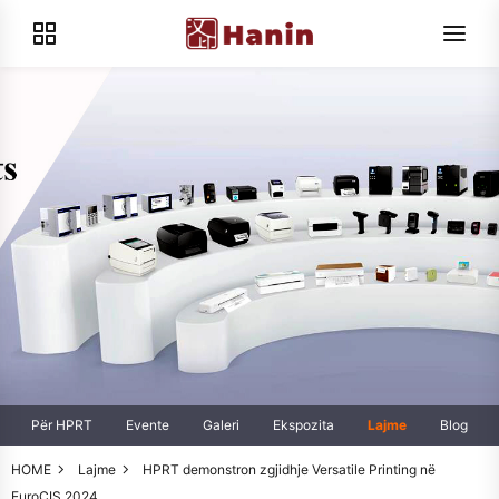
Për HPRT
Evente
Galeri
Ekspozita
Lajme
Blog
HOME
Lajme
HPRT demonstron zgjidhje Versatile Printing në
EuroCIS 2024