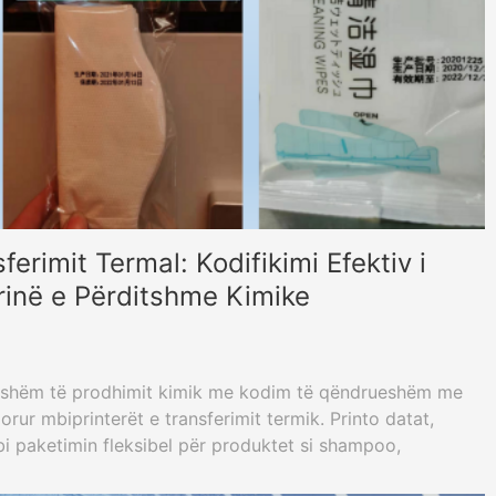
ferimit Termal: Kodifikimi Efektiv i
trinë e Përditshme Kimike
ërditshëm të prodhimit kimik me kodim të qëndrueshëm me
orur mbiprinterët e transferimit termik. Printo datat,
i paketimin fleksibel për produktet si shampoo,