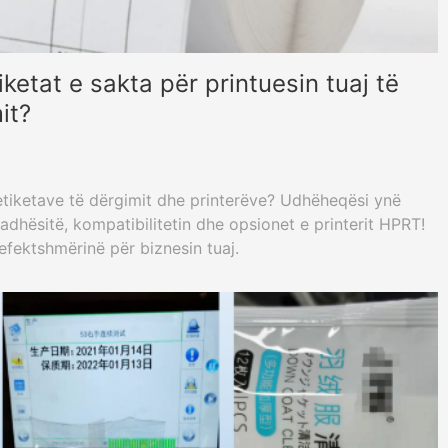
iketat e sakta për printuesin tuaj të
it?
 etiketave të dërgimit dhe printerëve? Udhëheqësi ynë
adhësitë, kompatibilitetin dhe opsionet e printerit HPRT!
efektshmërinë për biznesin tuaj.