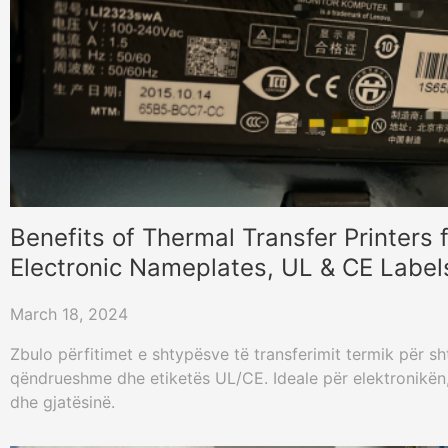
Benefits of Thermal Transfer Printers f
Electronic Nameplates, UL & CE Label
March 18, 2024
Zbulo përfitimet e shtypësve të transferimit termik për s
qëndrueshme dhe etiketës UL/CE. Ideale për elektronikën,
dhe gjatësinë.