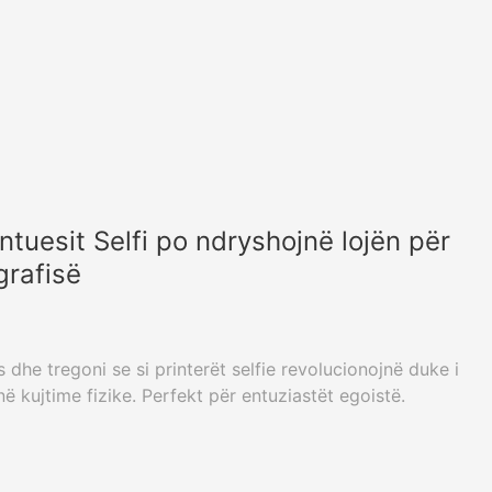
rintuesit Selfi po ndryshojnë lojën për
grafisë
 dhe tregoni se si printerët selfie revolucionojnë duke i
ë kujtime fizike. Perfekt për entuziastët egoistë.
38
»