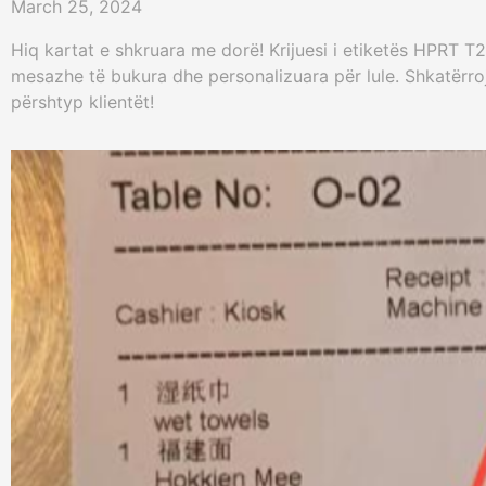
March 25, 2024
Hiq kartat e shkruara me dorë! Krijuesi i etiketës HPRT T2
mesazhe të bukura dhe personalizuara për lule. Shkatërr
përshtyp klientët!