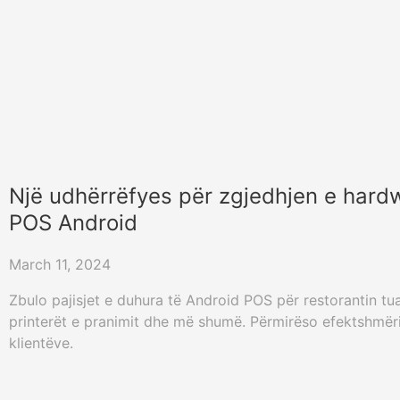
Një udhërrëfyes për zgjedhjen e hardw
POS Android
March 11, 2024
Zbulo pajisjet e duhura të Android POS për restorantin tuaj
printerët e pranimit dhe më shumë. Përmirëso efektshmër
klientëve.
«
29