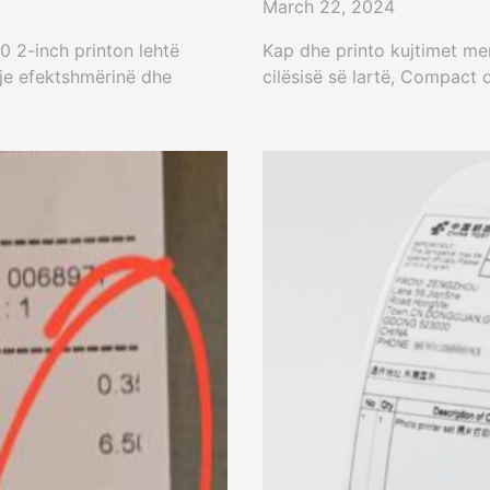
March 22, 2024
0 2-inch printon lehtë
Kap dhe printo kujtimet me
oje efektshmërinë dhe
cilësisë së lartë, Compact 