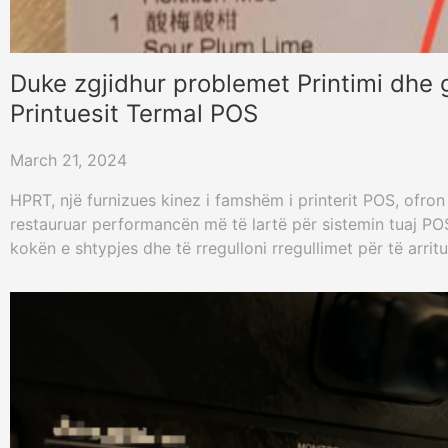
Duke zgjidhur problemet Printimi dhe 
Printuesit Termal POS
March 21, 2024
HPRT, një furnizues kinez i famshëm i printerit POS, ofron
restauruar performancën më të lartë për sistemin tuaj POS
kokën e shtypjes dhe të rregulloni rregullimet për të arritu
freskëta.