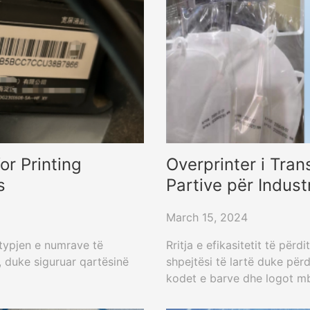
or Printing
Overprinter i Trans
s
Partive për Indus
March 15, 2024
htypjen e numrave të
Rritja e efikasitetit të p
 duke siguruar qartësinë
shpejtësi të lartë duke përd
kodet e barve dhe logot mb
detergjent dhe më shumë.