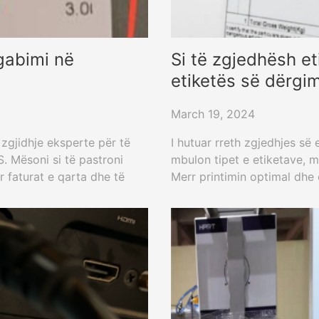
gabimi në
Si të zgjedhësh et
etiketës së dërgim
March 19, 2024
 zgjidhje eksperte për të
I hutuar rreth zgjedhjes së
. Mësoni si të pastroni
mbulon tipet e etiketave, m
r faturat e qarta dhe të
Merr printimin optimal dhe 