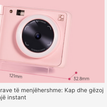
erave të menjëhershme: Kap dhe gëzoj
një instant