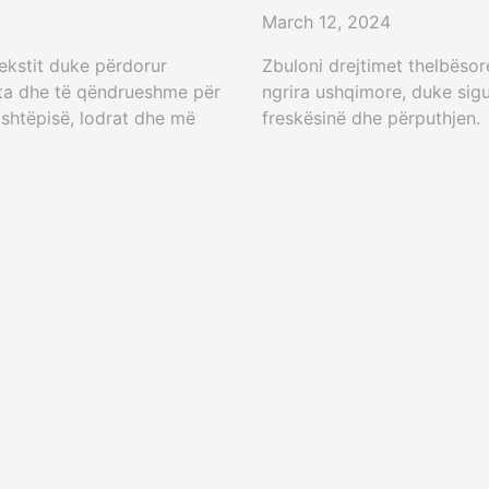
March 12, 2024
tekstit duke përdorur
Zbuloni drejtimet thelbësor
arta dhe të qëndrueshme për
ngrira ushqimore, duke sig
 shtëpisë, lodrat dhe më
freskësinë dhe përputhjen.