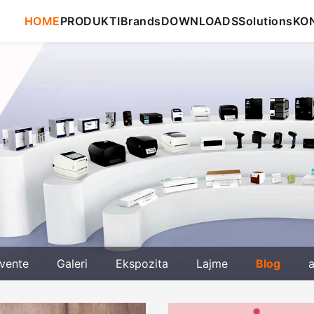
HOME
PRODUKTI
Brands
DOWNLOADS
Solutions
KO
vente
Galeri
Ekspozita
Lajme
Blog
a