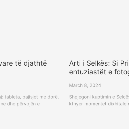
are të djathtë
Arti i Selkës: Si P
entuziastët e foto
March 8, 2024
: tableta, pajisjet me dorë,
Shpjegoni kuptimin e Selcës
inë dhe përvojën e
kthyer momentet dixhitale n
30
31
32
33
34
35
36
37