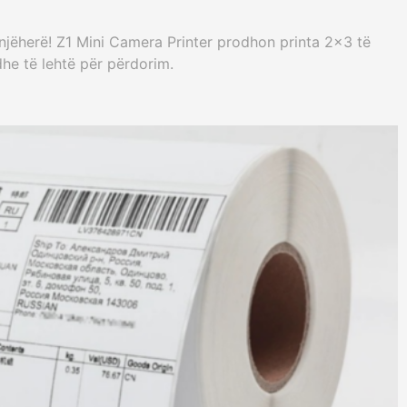
njëherë! Z1 Mini Camera Printer prodhon printa 2x3 të
dhe të lehtë për përdorim.