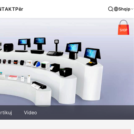
NTAKT
Për
Shqip
rtikuj
Video