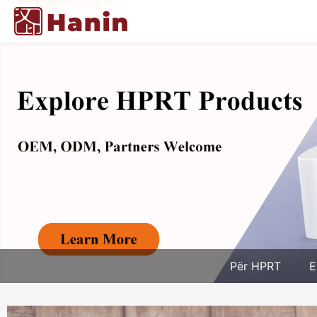
Për HPRT
E