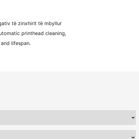
tiv të zinxhirit të mbyllur
utomatic printhead cleaning,
and lifespan.