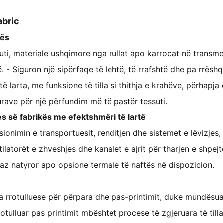
abric
kës
suti, materiale ushqimore nga rullat apo karrocat në transme
. - Siguron një sipërfaqe të lehtë, të rrafshtë dhe pa rrëshq
 të larta, me funksione të tilla si thithja e krahëve, përhapja
rave për një përfundim më të pastër tessuti.
jes së fabrikës me efektshmëri të lartë
onimin e transportuesit, renditjen dhe sistemet e lëvizjes,
ntilatorët e zhveshjes dhe kanalet e ajrit për tharjen e shpej
gaz natyror apo opsione termale të naftës në dispozicion.
ta rrotulluese për përpara dhe pas-printimit, duke mundësua
rotulluar pas printimit mbështet procese të zgjeruara të tilla