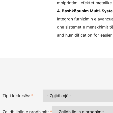
mbiprintimi, efektet metalike 
4. Bashkëpunim Multi-Syst
Integron furnizimin e avancuar
dhe sistemet e menaxhimit të 
and humidification for easie
Tip i kërkesës:
*
Zgjidh llojin e prodhimit:
*