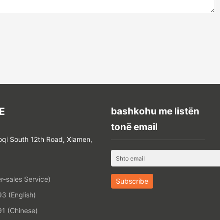
E
bashkohu me listën
tonë email
oqi South 12th Road, Xiamen,
-sales Service)
 (English)
1 (Chinese)