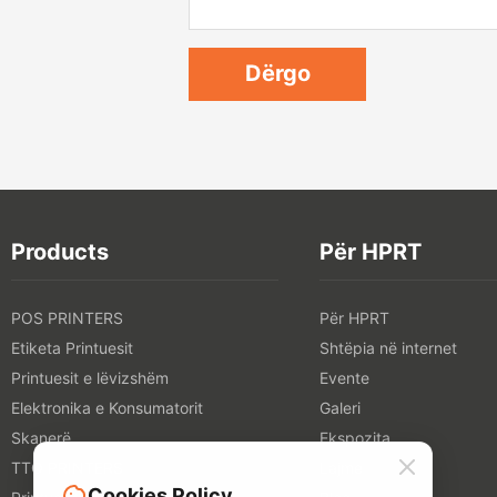
Products
Për HPRT
POS PRINTERS
Për HPRT
Etiketa Printuesit
Shtëpia në internet
Printuesit e lëvizshëm
Evente
Elektronika e Konsumatorit
Galeri
Skanerë
Ekspozita
TTO PRINTERS
Lajme
Cookies Policy