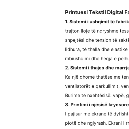
Printuesi Tekstil Digital F
1. Sistemi i ushqimit të fabri
trajton lloje të ndryshme tes
shpejtësi dhe tension të saktë
lidhura, të thella dhe elastike
mbiushqimi dhe heqja e pëlhu
2. Sistemi i thajes dhe marr
Ka një dhomë thatëse me tensi
ventilatorët e qarkullimit, ve
Burime të nxehtësisë: vapë, 
3. Printimi i njësisë kryesore
I pajisur me ekrane të dyfish
plotë dhe ngjyrash. Ekrani i r