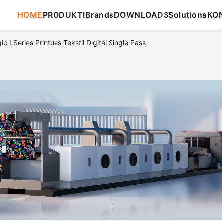
HOME
PRODUKTI
Brands
DOWNLOADS
Solutions
KO
c I Series Printues Tekstil Digital Single Pass