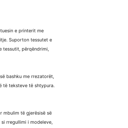
tuesin e printerit me
itje. Suporton tessutet e
 e tessutit, përqëndrimi,
 së bashku me rrezatorët,
të të teksteve të shtypura.
r mbulim të gjerësisë së
 si rregullimi i modeleve,