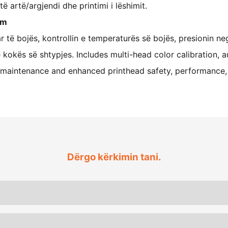
të artë/argjendi dhe printimi i lëshimit.
em
 të bojës, kontrollin e temperaturës së bojës, presionin nega
kokës së shtypjes. Includes multi-head color calibration, a
r maintenance and enhanced printhead safety, performance, 
Dërgo kërkimin tani.