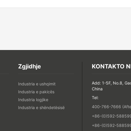
Zgjidhje
KONTAKTO N
Add: 1-5F, No.8, Ga
Industria e ushqimit
China
Industria e pakicës
Tel:
Industria logjike
400-766-7666 (After
Industria e shëndetësisë
+86-(0)592-5885993
+86-(0)592-588599