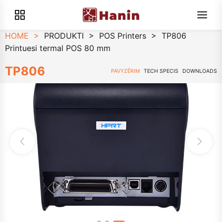
HOME
>
PRODUKTI
>
POS Printers
>
TP806
Printuesi termal POS 80 mm
TP806
PAVYZËRIM
TECH SPECIS
DOWNLOADS