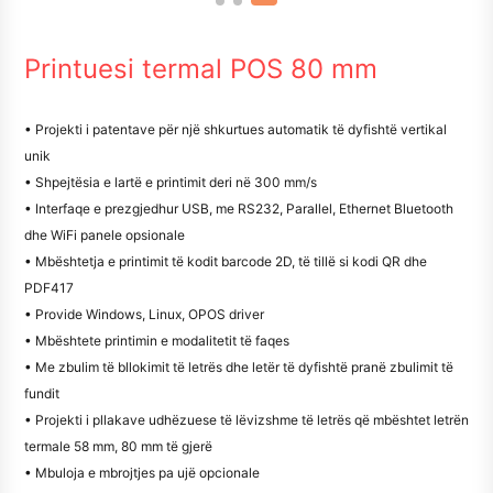
Printuesi termal POS 80 mm
• Projekti i patentave për një shkurtues automatik të dyfishtë vertikal
unik
• Shpejtësia e lartë e printimit deri në 300 mm/s
• Interfaqe e prezgjedhur USB, me RS232, Parallel, Ethernet Bluetooth
dhe WiFi panele opsionale
• Mbështetja e printimit të kodit barcode 2D, të tillë si kodi QR dhe
PDF417
• Provide Windows, Linux, OPOS driver
• Mbështete printimin e modalitetit të faqes
• Me zbulim të bllokimit të letrës dhe letër të dyfishtë pranë zbulimit të
fundit
• Projekti i pllakave udhëzuese të lëvizshme të letrës që mbështet letrën
termale 58 mm, 80 mm të gjerë
• Mbuloja e mbrojtjes pa ujë opcionale