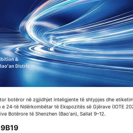
r botëror në zgjidhjet inteligjente të shtypjes dhe etiketim
 in e 24-të Ndërkombëtar të Ekspozitës së Gjërave (IOTE 20
ve Botërore të Shenzhen (Bao'an), Sallat 9–12.
h 9B19