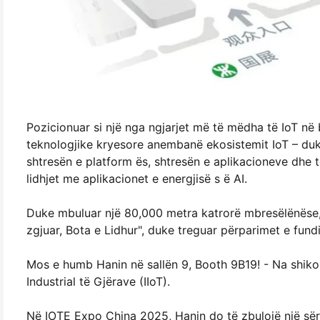
Pozicionuar si një nga ngjarjet më të mëdha të IoT n
teknologjike kryesore anembanë ekosistemit IoT – duke
shtresën e platform ës, shtresën e aplikacioneve dhe t
lidhjet me aplikacionet e energjisë s ë AI.
Duke mbuluar një 80,000 metra katrorë mbresëlënëse, ek
zgjuar, Bota e Lidhur", duke treguar përparimet e fundi
Mos e humb Hanin në sallën 9, Booth 9B19! - Na shiko 
Industrial të Gjërave (IIoT).
Në IOTE Expo China 2025, Hanin do të zbulojë një sërë 