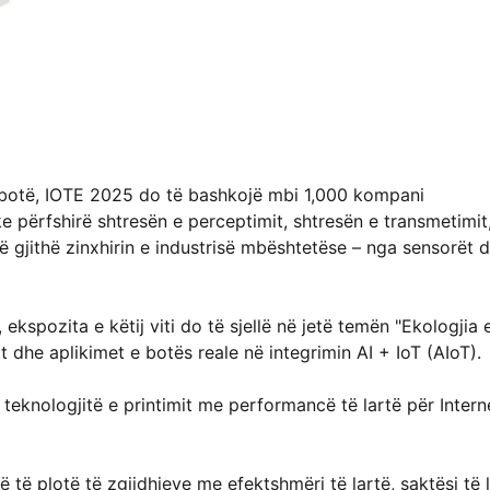
ë botë, IOTE 2025 do të bashkojë mbi 1,000 kompani
 përfshirë shtresën e perceptimit, shtresën e transmetimit
ë gjithë zinxhirin e industrisë mbështetëse – nga sensorët 
spozita e këtij viti do të sjellë në jetë temën "Ekologjia 
t dhe aplikimet e botës reale në integrimin AI + IoT (AIoT).
teknologjitë e printimit me performancë të lartë për Intern
të plotë të zgjidhjeve me efektshmëri të lartë, saktësi të 