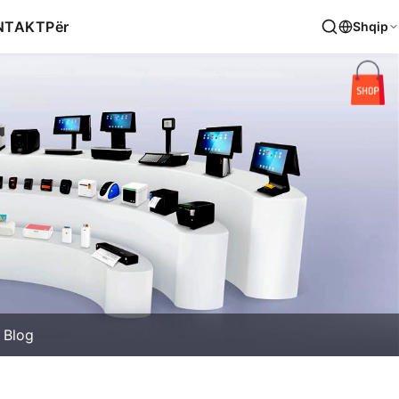
NTAKT
Për
Shqip
Blog