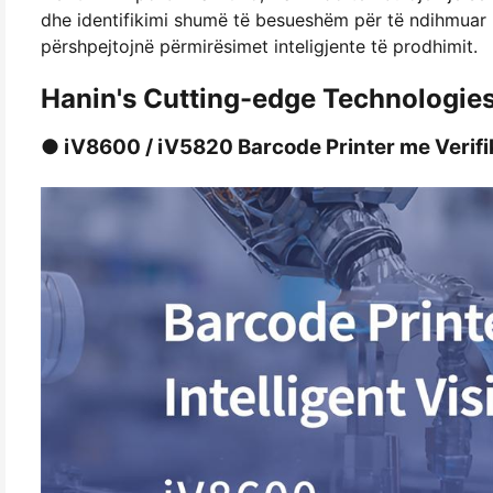
dhe identifikimi shumë të besueshëm për të ndihmuar p
përshpejtojnë përmirësimet inteligjente të prodhimit.
Hanin's Cutting-edge Technologie
● iV8600 / iV5820 Barcode Printer me Verif