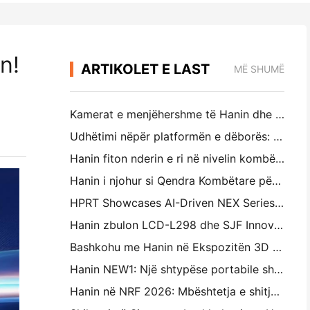
n!
ARTIKOLET E LAST
MË SHUMË
Kamerat e menjëhershme të Hanin dhe Printuesit Portueshëm të fotografive tërheqin interes të fortë në IEAE Shenzhen 2026
Udhëtimi nëpër platformën e dëborës: Hanin sjell programe arsimore fotografike për fëmijët në Qamdo
Hanin fiton nderin e ri në nivelin kombëtar: Quhet një "2026 e bërë në Kinë
Hanin i njohur si Qendra Kombëtare për Teknologjinë e Ndërmarrjeve për udhëheqjen e inovacionit
HPRT Showcases AI-Driven NEX Series for Smart Retail në CHINASHOP 2026
Hanin zbulon LCD-L298 dhe SJF Innovations for Industrial 3D Printing në TCT Asia 2026
Bashkohu me Hanin në Ekspozitën 3D të Printimit të TCT Asia 2026
Hanin NEW1: Një shtypëse portabile shkon në dyqanet LOFT të Japonisë
Hanin në NRF 2026: Mbështetja e shitjes së pakicës me zgjidhje të plota të printimit inteligjent në skenar