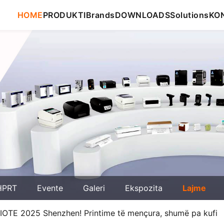
HOME
PRODUKTI
Brands
DOWNLOADS
Solutions
KO
HPRT
Evente
Galeri
Ekspozita
Lajme
IOTE 2025 Shenzhen! Printime të mençura, shumë pa kufi