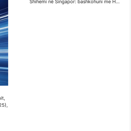
Shihemi në Singapor: bashkohuni me Hanin në ITMA ASIA 2025 për të dëshmuar Teknologjinë e Printimit Digital më të fundit
it,
25),