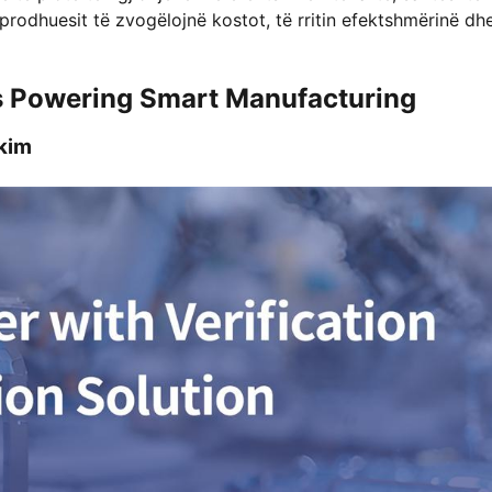
rodhuesit të zvogëlojnë kostot, të rritin efektshmërinë dhe
s Powering Smart Manufacturing
ikim