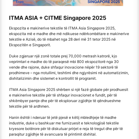
ITMA ASIA + CITME Singapore 2025
Ekspozita e makinerive tekstile të ITMA Asia Singapore 2025,
ekspozita më e madhe dhe më ndikuese ndërkombëtare e makinerive
tekstile e Azisë, do të mbahet nga 28 deri më 31 tetor 2025 në
Ekspozitën e Singaporit.
Duke zgjeruar një zonë totale prej 70,000 metrash katrorë, kjo
veprimtari e madhe do të paraqesë mbi 800 ekspozitorë nga 30
vende dhe rajone, duke shfaqur inovacione nëpër 19 sektorë të
prodhimeve – nga rrotullimi, teshtimi dhe ngjyrësimi në automatizimin,
dixhitalizimin dhe sistemet e kontrollit të programit.
ITMA Asia Singapore 2025 shërben si një fazë globale për prodhuesit
e makinerive tekstile për të shfaqur inovacionet e fundit, për të
shkëmbyer pamje dhe për të eksploruar zgjidhje të qëndrueshme
tekstile për të ardhmen.
Hanin është i nderuar të jetë pjesë e këtij mbledhjeje të madhe
industrie, duke u bashkuar me furnizuesit e teknologjisë tekstile
kryesore botërore për të diskutuar prirjet e reja të tregut dhe për të
paraqitur zgjidhje të avancuara të printimit dixhital.