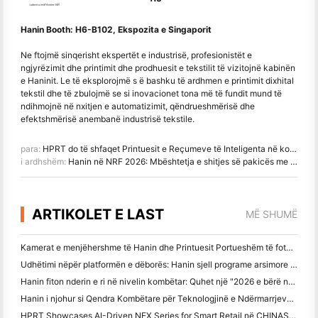
Hanin Booth: H6-B102, Ekspozita e Singaporit
Ne ftojmë sinqerisht ekspertët e industrisë, profesionistët e
ngjyrëzimit dhe printimit dhe prodhuesit e tekstilit të vizitojnë kabinën
e Haninit. Le të eksplorojmë s ë bashku të ardhmen e printimit dixhital
tekstil dhe të zbulojmë se si inovacionet tona më të fundit mund të
ndihmojnë në nxitjen e automatizimit, qëndrueshmërisë dhe
efektshmërisë anembanë industrisë tekstile.
para:
HPRT do të shfaqet Printuesit e Reçumeve të Inteligenta në konferencën e 17-të Kinës për Informacionin Komercial
i ardhshëm:
Hanin në NRF 2026: Mbështetja e shitjes së pakicës me zgjidhje të plota të printimit inteligjent në skenar
ARTIKOLET E LAST
MË SHUMË
Kamerat e menjëhershme të Hanin dhe Printuesit Portueshëm të fotografive tërheqin interes të fortë në IEAE Shenzhen 2026
Udhëtimi nëpër platformën e dëborës: Hanin sjell programe arsimore fotografike për fëmijët në Qamdo
Hanin fiton nderin e ri në nivelin kombëtar: Quhet një "2026 e bërë në Kinë
Hanin i njohur si Qendra Kombëtare për Teknologjinë e Ndërmarrjeve për udhëheqjen e inovacionit
HPRT Showcases AI-Driven NEX Series for Smart Retail në CHINASHOP 2026